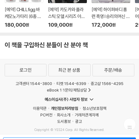
[예약] CHILLfigg 바
[예약] 카도카와 플라
[예약] 하이퍼바디 홍
[
케모노가타리 (6종 세
스틱 모델 시리즈 아바
련 흑영 l 승리의여신 니
어
트)
레스트 l 풀메탈패닉
케
버
180,000
109,000
172,000
2
원
원
원
이 책을 구입하신 분들이 산 분야 책
로그인
최근 본 상품
주문/배송
고객센터 1544-3800
티켓 1544-6399
중고샵 1566-4295
eBook 1:1문의/채팅상담
예스이십사(주) 사업자 정보
이용약관
개인정보처리방침
청소년보호정책
PC버전
회사소개
거래처관계자께
도서홍보
광고
Copyright © YES24 Corp. All Rights Reserved.
MATOM8