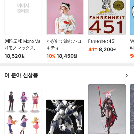
(예약도서) Mono Ma
かぎ針で編む ハロ-
Fahrenheit 451
W
x(モノマックス) 20
キティ
리
41
8,200
%
원
26年10月號
'
18,520
10
18,450
5
%
원
원
이 분야 신상품