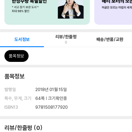
리뷰/한줄평
도서정보
배송/반품/교환
0
품목정보
품목정보
발행일
2018년 01월 15일
쪽수, 무게, 크기
64쪽 | 크기확인중
ISBN13
9781508177920
리뷰/한줄평
0