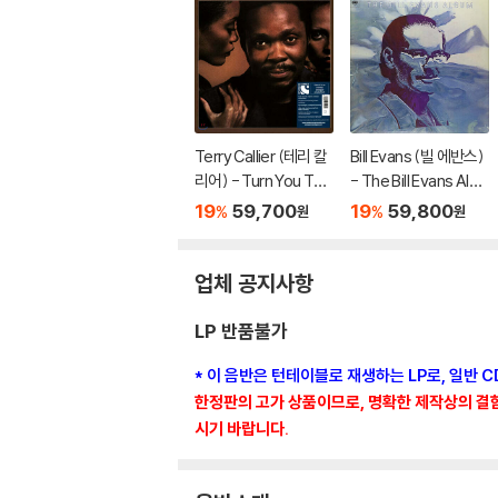
Terry Callier (테리 칼
Bill Evans (빌 에반스)
리어) - Turn You To L
- The Bill Evans Albu
ove [LP]
m [LP]
19
59,700
19
59,800
%
%
원
원
업체 공지사항
LP 반품불가
* 이 음반은 턴테이블로 재생하는 LP로, 일반 
한정판의 고가 상품이므로, 명확한 제작상의 결함이
시기 바랍니다.