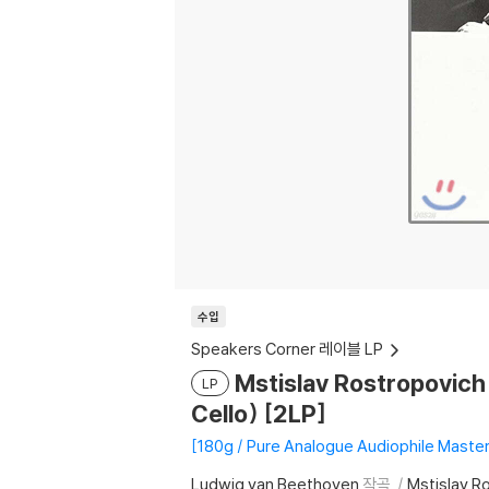
수입
Speakers Corner 레이블 LP
Mstislav Rostropovic
LP
Cello) [2LP]
180g / Pure Analogue Audiophile Master
Ludwig van Beethoven
작곡
Mstislav R