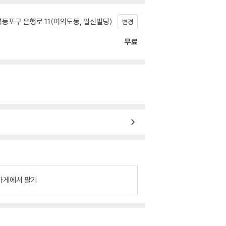
등포구 은행로 11(여의도동, 일신빌딩)
변경
무료
가게에서 팔기