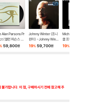
 Alan Parsons Pr
Johnny Winter (조니
Michael Franks (마이
Ry Coo
ect (앨런 파슨스 프
윈터) - Johnny Wint
클 프랭스) - 2집 The
더) - 1집
) - Eye In The
er [LP]
Art Of Tea [LP]
[LP]
59,800
19
59,700
19
59,800
19
5
%
%
%
%
원
원
원
 [LP]
이 불가합니다. 이 점, 구매하시기 전에 참고해 주