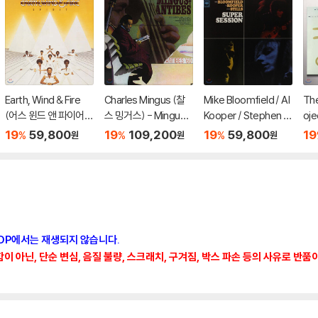
Earth, Wind & Fire
Charles Mingus (찰
Mike Bloomfield / Al
The
(어스 윈드 앤 파이어)
스 밍거스) - Mingus
Kooper / Stephen S
oj
- Spirit [LP]
At Antibes [2LP]
tills - Super Session
로젝트
19
59,800
19
109,200
19
59,800
19
%
%
%
원
원
원
[LP]
Sky
CDP에서는 재생되지 않습니다.
 아닌, 단순 변심, 음질 불량, 스크래치, 구겨짐, 박스 파손 등의 사유로 반품