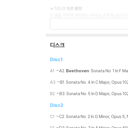
※ 디스크 외관 불량
1) 열을 가하여 제작하는 바이닐 공정 특성상 
재생이 불안정한 경우 스태빌라이저를 사용하시면
2) 재생 음역의 왜곡을 최소화 하고 반복 재생
는 전용 제품 등을 이용하여 센터 홀을 조정하시
3) 디스크에 미세한 잔 흠집이 남아있거나 인쇄
디스크
가능합니다
Disc1
※ 컬러 디스크
아래에 해당하는 경우는 불량이 아니므로 개봉 
A1
~A2.
Beethoven:
Sonata No. 1 In F Ma
1) 컬러 디스크는 웹 이미지와 실제 색상이 차이가
A3
~B1. Sonata No. 4 In C Major, Opus 102
2) 컬러 디스크의 특성상 제작 공정시 앨범마다
3) 컬러 디스크는 제작 과정에서 다른 색상 염료
B2
~B3. Sonata No. 5 In D Major, Opus 102
※ 반품/교환 안내
Disc2
1) 불량으로 인한 반품/교환 요청 시에는 불량 
C1
~C2. Sonata No. 2 In G Minor, Opus 5, 
관련 사진과 동영상 및 재생 기기 모델명을 첨부
2) LP는 잦은 배송 과정에서 재킷에 손상이 
D1
~D3. Sonata No. 3 In A Major, Opus 69