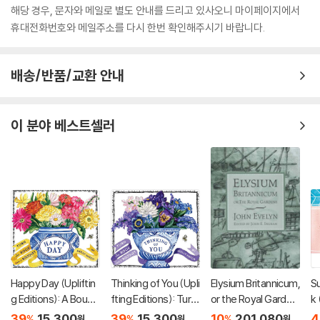
해당 경우, 문자와 메일로 별도 안내를 드리고 있사오니 마이페이지에서
휴대전화번호와 메일주소를 다시 한번 확인해주시기 바랍니다.
배송/반품/교환 안내
이 분야 베스트셀러
Happy Day (Upliftin
Thinking of You (Upli
Elysium Britannicum,
Su
g Editions): A Bouqu
fting Editions): Turn
or the Royal Garden
k
et in a Book (부케북 /
This Book Into a Bou
s
39
15,300
39
15,300
10
201,080
4
%
%
%
원
원
원