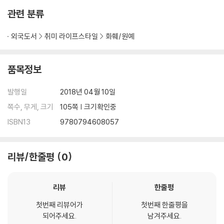
관련 분류
외국도서
취미 라이프스타일
화훼/원예
품목정보
발행일
2018년 04월 10일
쪽수, 무게, 크기
105쪽 | 크기확인중
ISBN13
9780794608057
리뷰/한줄평
0
리뷰
한줄평
첫번째 리뷰어가
첫번째 한줄평을
되어주세요.
남겨주세요.