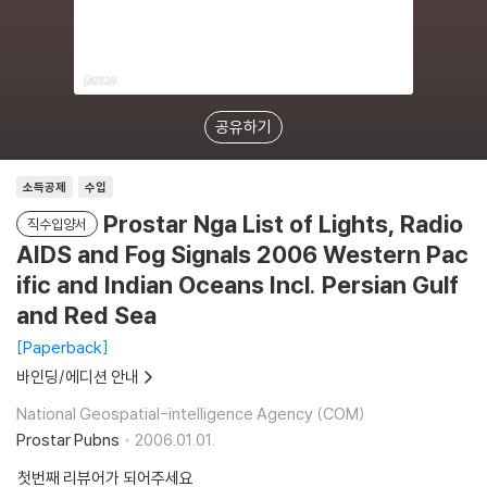
공유하기
소득공제
수입
Prostar Nga List of Lights, Radio
직수입양서
AIDS and Fog Signals 2006 Western Pac
ific and Indian Oceans Incl. Persian Gulf
and Red Sea
Paperback
바인딩/에디션 안내
National Geospatial-intelligence Agency (COM)
Prostar Pubns
2006.01.01.
첫번째 리뷰어가 되어주세요