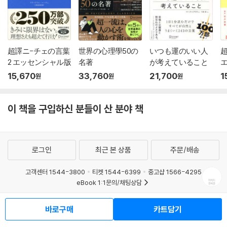
超譯ニ-チェの言葉
世界の心理學50の
いつも運のいい人
2 エッセンシャル版
名著
が考えていること
15,670
33,760
21,700
1
원
원
원
이 책을 구입하신 분들이 산 분야 책
로그인
최근 본 상품
주문/배송
고객센터 1544-3800
티켓 1544-6399
중고샵 1566-4295
eBook 1:1문의/채팅상담
예스이십사(주) 사업자 정보
바로구매
카트담기
이용약관
개인정보처리방침
청소년보호정책
PC버전
회사소개
거래처관계자께