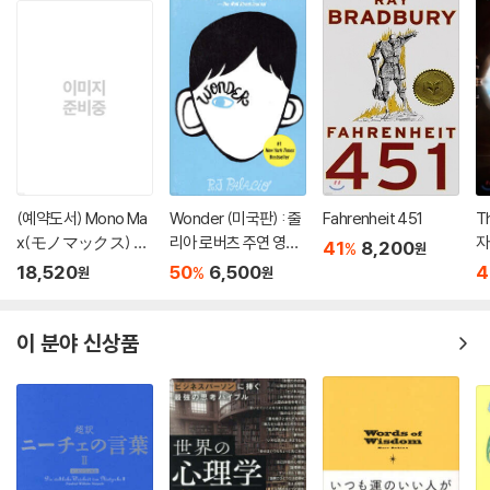
(예약도서) Mono Ma
Wonder (미국판) : 줄
Fahrenheit 451
T
x(モノマックス) 20
리아 로버츠 주연 영화
자
41
8,200
%
원
26年10月號
'원더' 원작 소설
18,520
50
6,500
4
%
원
원
이 분야 신상품