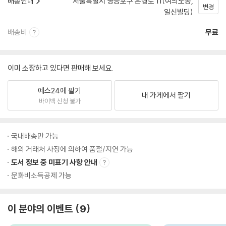
배송안내
서울특별시 영등포구 은행로 11(여의도동,
변경
일신빌딩)
배송비
무료
이미 소장하고 있다면 판매해 보세요.
예스24에 팔기
내 가게에서 팔기
바이백 신청 불가
국내배송만 가능
해외 거래처 사정에 의하여 품절/지연 가능
도서 정보 중 미표기 사항 안내
문화비소득공제 가능
이 분야의 이벤트
9