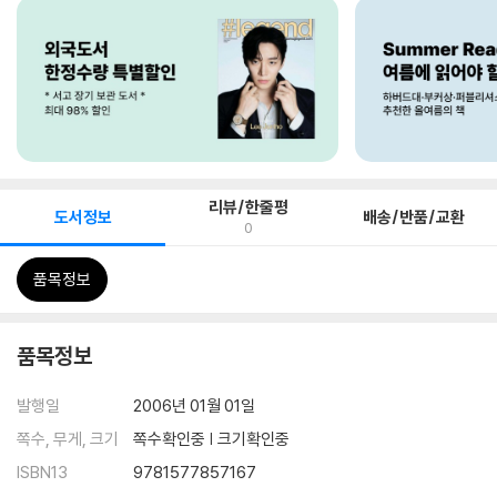
리뷰/한줄평
도서정보
배송/반품/교환
0
품목정보
품목정보
발행일
2006년 01월 01일
쪽수, 무게, 크기
쪽수확인중 | 크기확인중
ISBN13
9781577857167