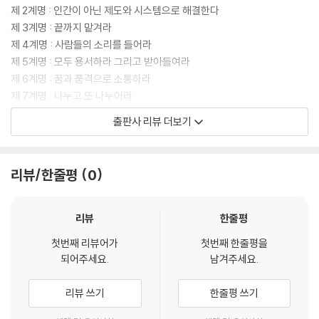
제 2계명 : 인간이 아닌 제도와 시스템으로 해결한다
제 3계명 : 끝까지 맡겨라
제 4계명 : 사람들의 소리를 들어라
제 5계명 : 모두 용서하라 그리고 받아들여라
제 6계명 : 꿈과 품격으로 소통하라
제 7계명 : 나누고 또 나누어라
제 8계명 : 솔선수범의 리더십. 앞장서라!
출판사 리뷰 더보기
제 9계명 : 희생의 리더십(자신이 희생하지 않고 어떻게 따르게 할까?)
제 10계명 : 덕을 쌓아라(광장에 조각을 세우기보다 사람의 마음속에 기념
비를 세워라)
리뷰/한줄평
0
리뷰
한줄평
첫번째 리뷰어가
첫번째 한줄평을
되어주세요.
남겨주세요.
리뷰 쓰기
한줄평 쓰기