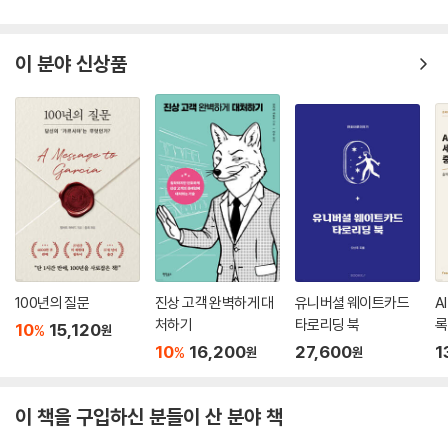
이 분야 신상품
100년의 질문
진상 고객 완벽하게 대
유니버셜 웨이트카드
A
처하기
타로리딩 북
록
10
15,120
%
원
10
16,200
27,600
1
%
원
원
이 책을 구입하신 분들이 산 분야 책