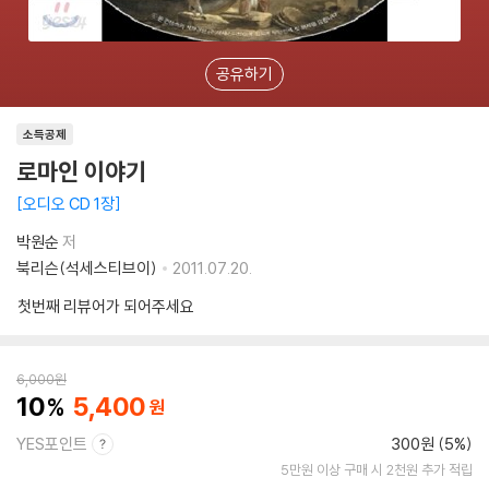
공유하기
소득공제
로마인 이야기
오디오 CD 1장
박원순
저
북리슨(석세스티브이)
2011.07.20.
첫번째 리뷰어가 되어주세요
6,000
원
10
5,400
YES포인트
300원 (5%)
5만원 이상 구매 시 2천원 추가 적립