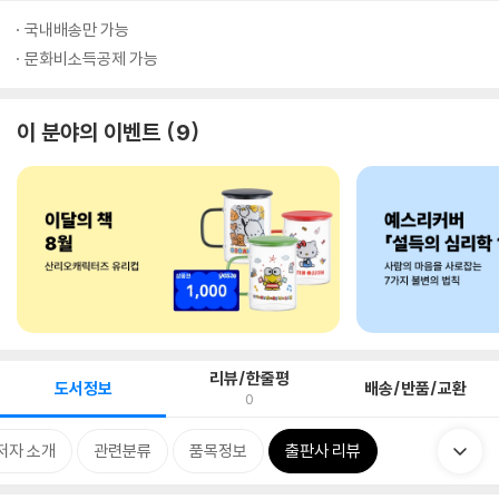
국내배송만 가능
문화비소득공제 가능
이 분야의 이벤트
9
리뷰/한줄평
도서정보
배송/반품/교환
0
저자 소개
관련분류
품목정보
출판사 리뷰