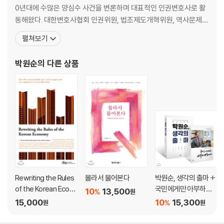
0년대에 수많은 양심수 사건을 변론하며 대표적인 인권변호사로 활
동해왔다. 대한변호사협회 인권위원, 법조제도개혁위원, 역사문제연
구소 이사장, 한겨레신문 논설위원, 한국정신대대책협의회 자문위원
펼쳐보기
으로 활동한 것도 그 시대 박 변호사의 발자취이다. 90년대 초반에는
영국 런던대학 정경대학원에서 수학하였으며 이후 미국 하버드법대
박원순
의 다른 상품
에 객원연구원으로 활동하였다. 1994년부터 참여연대 사무처장
Rewriting the Rules
몰라서 물어본다
박원순, 생각의 출마 +
of the Korean Econo
국민에게만 아부하겠
10
13,500
%
원
my
습니다 세트
15,000
10
15,300
%
원
원