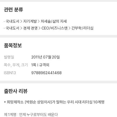
관련 분류
국내도서
자기계발
처세술/삶의 자세
국내도서
경제 경영
CEO/비즈니스맨
간부학/리더십
품목정보
발행일
2011년 07월 20일
쪽수, 무게, 크기
1쪽 | 규격외
ISBN13
9788962441468
출판사 리뷰
* 희망제작소 [박원순 상임이사]가 말하는 우리 시대 리더십 10계명
제 1계명 : 언제 누구로부터도 배운다