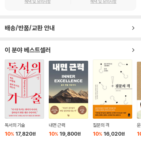
혜택 및 유의사항
혜택 및 유의사항
배송/반품/교환 안내
이 분야 베스트셀러
독서의 기술
내면 근력
질문의 격
운
10
17,820
10
19,800
10
16,020
1
%
%
%
원
원
원