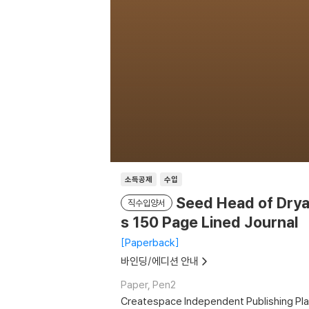
소득공제
수입
Seed Head of Drya
직수입양서
s 150 Page Lined Journal
Paperback
바인딩/에디션 안내
Paper, Pen2
Createspace Independent Publishing Pl