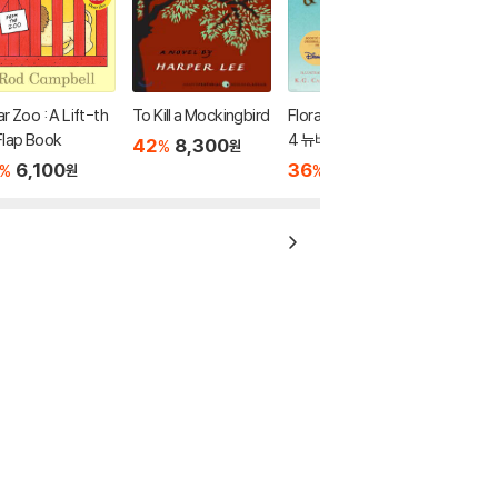
r Zoo : A Lift-th
To Kill a Mockingbird
Flora & Ulysses : 201
lap Book
4 뉴베리 수상작
42
8,300
%
원
6,100
36
7,400
%
%
원
원