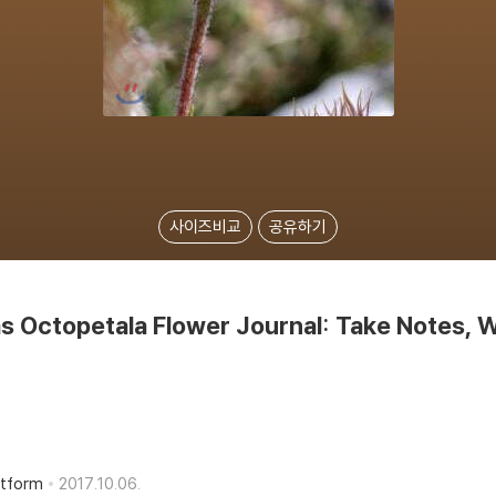
사이즈비교
공유하기
s Octopetala Flower Journal: Take Notes, W
atform
2017.10.06.