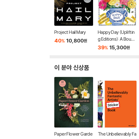
Project Hail Mary
Happy Day (Upliftin
g Editions): A Bouqu
40
10,800
%
원
et in a Book (부케북 /
39
15,300
%
원
팝업북)
이 분야 신상품
Paper Flower Garde
The Unbelievably Fa