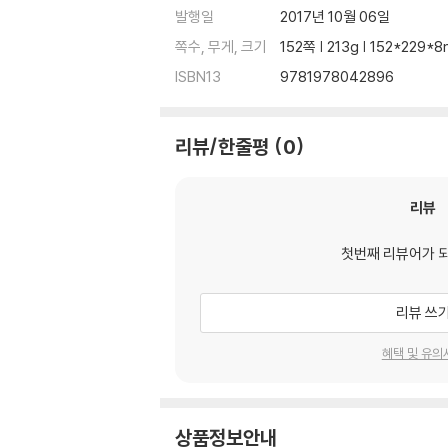
발행일
2017년 10월 06일
쪽수, 무게, 크기
152쪽 | 213g | 152*229*
ISBN13
9781978042896
리뷰/한줄평
0
리뷰
첫번째 리뷰어가 
리뷰 쓰
혜택 및 유의
상품정보안내