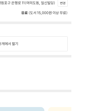
등포구 은행로 11(여의도동, 일신빌딩)
변경
유료
(도서 15,000원 이상 무료)
가게에서 팔기