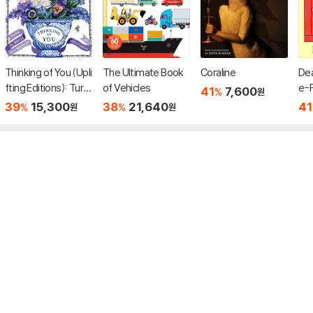
Thinking of You (Upli
The Ultimate Book
Coraline
Dea
fting Editions): Turn
of Vehicles
e-F
41
7,600
%
원
This Book Into a Bou
39
15,300
38
21,640
41
%
%
원
원
quet (부케북 / 팝업
북)