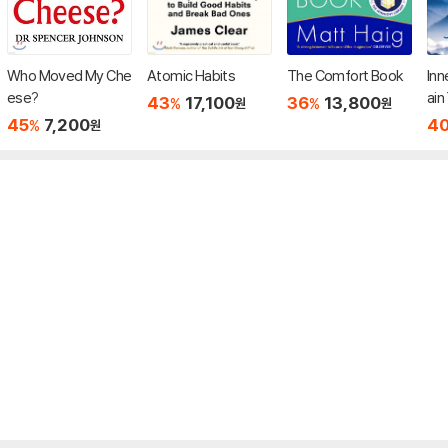
Who Moved My Che
Atomic Habits
The Comfort Book
Inn
ese?
ain
43
17,100
36
13,800
%
%
원
원
rao
45
7,200
4
%
원
nce
ssi