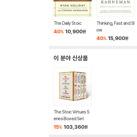
The Daily Stoic
Thinking, Fast and Sl
ow
40
10,900
%
원
40
15,900
%
원
이 분야 신상품
The Stoic Virtues S
eries Boxed Set
15
103,360
%
원