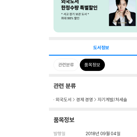
도서정보
관련분류
품목정보
관련 분류
외국도서
경제 경영
자기계발/처세술
품목정보
발행일
2018년 09월 04일