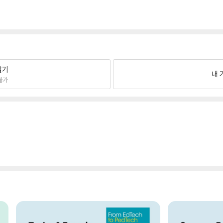
팔기
내 
불가