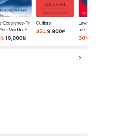
er Excellence: Tr
Outliers
Laws of Human Nat
 Your Mind for Ext
ure
35
9,900
%
원
rdinary Performa
0
19,000
30
19,530
%
%
원
원
 and the Best Po
ble Life