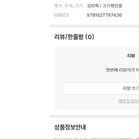
쪽수, 무게, 크기
320쪽 | 크기확인중
ISBN13
9781627797436
리뷰/한줄평
0
리뷰
첫번째 리뷰어가 
리뷰 쓰
혜택 및 유의
상품정보안내