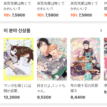
灰宮先輩は怖くて
灰宮先輩は怖くて
灰宮先輩は怖くて
(
かわいい 3
かわいい 1
かわいい 2
10
7,590
10
7,590
10
7,590
1
%
%
%
원
원
원
이 분야 신상품
マンガを描くには
好きだよ,ミントち
年の差十五の旦那
求
猫が必要。
ゃん。
樣 5
9
13,260
9,530
8,440
원
원
원