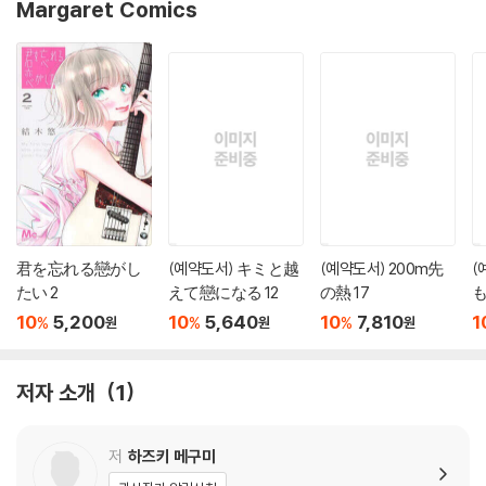
Margaret Comics
君を忘れる戀がし
(예약도서) キミと越
(예약도서) 200m先
(
たい 2
えて戀になる 12
の熱 17
も
10
5,200
10
5,640
10
7,810
1
%
%
%
원
원
원
저자 소개
1
저
하즈키 메구미