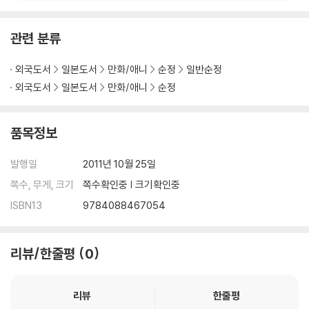
관련 분류
외국도서
일본도서
만화/애니
순정
일반순정
외국도서
일본도서
만화/애니
순정
품목정보
발행일
2011년 10월 25일
쪽수, 무게, 크기
쪽수확인중 | 크기확인중
ISBN13
9784088467054
리뷰/한줄평
0
리뷰
한줄평