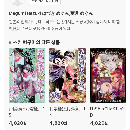
관심작가 알림신청
Megumi Hazuki,はづき めぐみ,葉月 めぐみ
일본의 만화가로, 대표작으로는 《각시는 귀공녀》《이 집에서 너와 함
께》《레몬 플래닛》《인스피》 등이 있다.
하즈키 메구미
의 다른 상품
お孃樣はお嫁樣。 1
お孃樣はお嫁樣。 1
ELiSA in GHoSTLaN
5
4
D
4,820
4,820
4,820
원
원
원