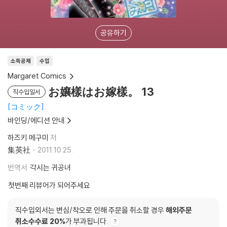
공유하기
소득공제
수입
Margaret Comics
お孃樣はお嫁樣。 13
직수입일서
コミック
바인딩/에디션 안내
하즈키 메구미
저
集英社
2011.10.25.
번역서
각시는 귀공녀
첫번째 리뷰어가 되어주세요
직수입외서는 변심/착오로 인해 주문을 취소할 경우
해외주문
취소수수료 20%
가 부과됩니다.