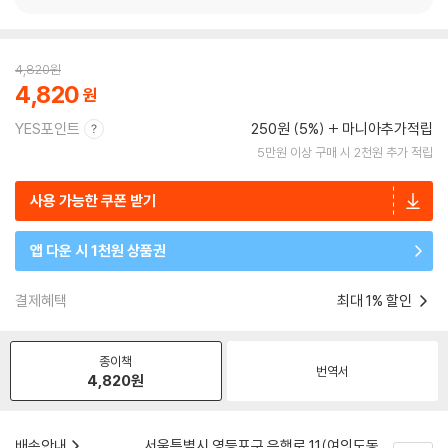
4,820
원
4,820
YES포인트
250원 (5%)
마니아추가적립
5만원 이상 구매 시 2천원 추가 적립
사용 가능한 쿠폰 받기
앱 다운 시 1천원 상품권
결제혜택
최대 1% 할인
종이책
번역서
4,820
원
배송안내
서울특별시 영등포구 은행로 11(여의도동,