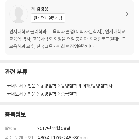
저
김경용
관심작가 알림신청
연세대학교 물리학과, 교육학과 졸업(이학사·문학사), 연세대학교
교육학 박사, 교육사학회 회장을 역임 중이다. 현재한국교원대학교
교육학과 교수, 한국교육사학회 편집위원장이다.
관련 분류
국내도서
인문
동양철학
동양철학의 이해/동양철학사
국내도서
인문
동양철학
중국철학
품목정보
발행일
2017년 11월 08일
쪽수, 무게, 크기
480쪽 | 176*248*30mm