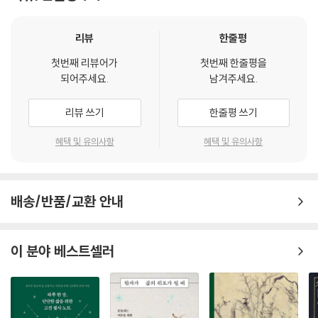
다. 그러나 동서 간에 활발한 교섭작용이 있었다는 것을 여러모로 확인해
가고 있었고, 그 과정에서 이 책도 눈에 들어오게 된 것이다.
리뷰
한줄평
그렇다고 해도, 고바야시의 주장을 모두 다 그대로 수긍하기는 어려웠다.
첫번째 리뷰어가
첫번째 한줄평을
그의 글은 통상적인 이해를 벗어난 파격적인 내용을 담고 있기 때문이다.
되어주세요.
남겨주세요.
그래서 그의 주장에 전거로 삼은 사료들을 직접 확인해 보기로 했다. 원저
에는 주석이 상당히 생략되어 있어서, 당초에는 고바야시가 무엇을 근거로
리뷰 쓰기
한줄평 쓰기
자기주장을 하는지 그 전모를 파악할 수 없었지만, 이 책의 출간 이전에 저
자가 쓴 논문 ?18세기 프랑스에서의 中國觀과 프랑스 사상계에 미친 중
혜택 및 유의사항
혜택 및 유의사항
국의 영향(상·하)?(十八世紀の佛蘭西に於ける支那觀と其國思想
界に及ぼせる支那の影響(上·下), ??支那學?? 第8卷 第2·3號, 19
36년 4월·6월)을 발견하고 여기에 비교적 상세한 각주가 달려 있는 것을
배송/반품/교환 안내
확인하였다. 이것을 참고로 하여 본래 원전에는 생략되어 버린 주석 내용
을 상당 부분 복원할 수 있었다.
이 분야 베스트셀러
이들 주석을 추적하여 고바야시의 주장 가운데에 하찮게 여길 수도 있는
세밀한 부분까지 가능한 한 모조리 확인하려고 노력하였으며, 해당 문구까
지 찾아내려고 하였다. 원저나 두 편의 논문에 굳이 전거를 제시해 놓지 않
을 만한 주장도 추적하여 그 전거를 상당수 확인하였으며 일일이 역주로