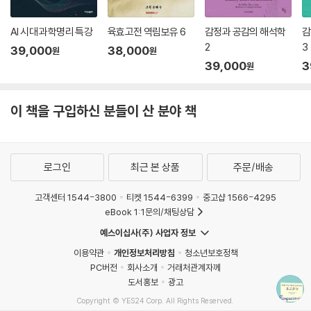
남들이 진정 매력으로 여기고 있는 내 자신의 모습이나 특성 등에 대해서
AI 시대 과학명리 특강
육효고전 역림보유 6
감정과 공감의 해석학
감
나는 과연 얼마나 알고 있는가? 이 의문을 풀고 정리하는 것도 나에 대해
2
3
39,000
38,000
원
원
반성하고, 참된 자아를 인식하는 데에 중요한 과업이다. 그것은 인간이란
39,000
3
원
무엇인가 하는, 인간만이 스스로 던질 수 있는 질문에 대한 답을 찾아가는
노력의 일환이다.
이 책을 구입하신 분들이 산 분야 책
유교사상과 이에 터한 생활양식 등은 지극히 상식적이고 자연스럽고 이성
적이고 따라서 보편성이 매우 강하다. 그것은 가家를 출발점으로 하고 있
기 때문일 것이다. 유교의 상식적·자연적·이성적 특성이나 보편성 때문에,
로그인
최근 본 상품
주문/배송
즉 유교에서 강조하는 것은 어느 곳, 어느 시대에도 있을 수 있는 것이기 때
문에, 유럽사회가 유교의 영향을 어느 정도 받았는지 명확하게 밝히기는
고객센터 1544-3800
티켓 1544-6399
중고샵 1566-4295
불가능 할 것이라고 말하는 인물도 있다. 그러나 이런 인물조차도 유교문
eBook 1:1문의/채팅상담
명과의 조우로 인하여 유럽사회가 17·18세기에 상상 이상으로 급격한 생
예스이십사(주) 사업자 정보
활양식의 변모를 겪게 되었고, 그것은 이전과 상당히 다른 것이었다고 인
이용약관
개인정보처리방침
청소년보호정책
정한다.
PC버전
회사소개
거래처관계자께
도서홍보
광고
유럽사회가 겪은 유교의 영향을 따지는 것은 오래 걸리고 지루한 작업일지
Copyright © YES24 Corp. All Rights Reserved.