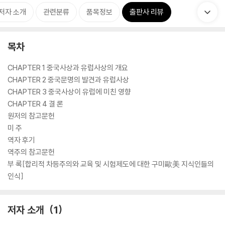
저자 소개
관련분류
품목정보
출판사 리뷰
목차
CHAPTER 1 중국사상과 유럽사상의 개요
CHAPTER 2 중국문명의 발견과 유럽사상
CHAPTER 3 중국사상이 유럽에 미친 영향
CHAPTER 4 결 론
원저의 참고문헌
미 주
역자 후기
역주의 참고문헌
부 록[합리적 차등주의와 교육 및 시험제도에 대한 구미歐美 지식인들의
인식]
저자 소개
1