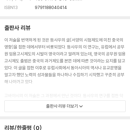
ISBN13
9791188040414
출판사 리뷰
이 저술을 번역하게 된 것은 등사우의 글[서양의 시험제도에 미친 중국의
영향]을 접한 데에서부터 비롯되었다. 등사우의 이 연구는, 유럽에서 공무
원 임용고시제도의 시발이 영국이라고 알려져 있는데, 영국의 공무원 임용
고시제도 출범은 중국의 과거제도를 본뜬 데에 따른 것이라는 요지를 담고
있다. 이 글을 접한 이후로 유럽사회에서 동아시아의 역사나 유교문명을
알고자 했던 노력의 성과물들을 하나하나 수집하기 시작했고 꾸준히 공부
해 나아가고 있다.
고바야시의 이 저술은 그 과정에서 만난 것이다. 등사우의 연구를 접한 덕
분에, 상당히 오래 전부터 유교문명이 유럽에 소개되었다는 사실을 알 수
출판사 리뷰 더보기
있었다. 이에 대한 사전이해가 없었다면, 고바야시를 미친놈 취급하며 이
책을 던져버렸을지도 모른다. 동서교섭에 대한 나름대로의 공부가 없었다
면 이 책을 황당무계한 헛소리로 가득 찬 것으로 비웃으며 외면했을 것이
리뷰/한줄평
0