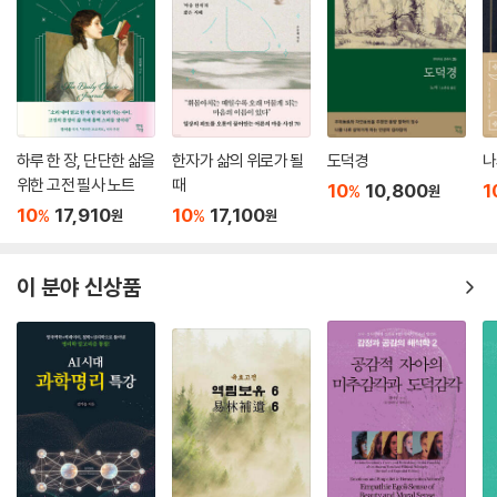
제시해 놓았다. 그 결과 고바야시의 주장은 타당한 근거를 바탕으로 한 것
이라고 확신하게 되었다. 이 역주서는 바로 그런 노력의 소산이며, 여기에
소개해 놓은 삽화나 표지 등은 모두 이 과정에서 본 역주자가 직접 확보한
자료로부터 추출한 것들이다. 고바야시의 책을 접하지 못했다면, 그리고
그의 주장에 타당성을 점검해보겠다고 나서지 않았다면, 이러한 자료들이
생산되어 있었다는 사실조차 알 수 없었을 것이다.
하루 한 장, 단단한 삶을
한자가 삶의 위로가 될
도덕경
나
위한 고전 필사 노트
때
10
10,800
1
%
원
고바야시의 주장에 타당성을 확인하는 과정에서, 우리가 왜 서구인들이 본
10
17,910
10
17,100
%
%
원
원
동양을 연구해야 하는지 그 까닭을 정리하게 되었다. 간단히 소개하면 다
음과 같다.
이 분야 신상품
첫째, 서구인들의 눈에 비친 유교문명·동아시아를 통해서 오히려 서구인
들의 당시 삶과 생각을 알 수 있다.
둘째, 그들이 기울인 관심을 통해서 지나치기 쉬운 우리 자신의 소중한 모
습을 볼 수 있다.
셋째, 서양이 동양에 대해서, 동양이 서양에 대해서 갖고 있는 잘못된 시각
과 인식을 바로잡을 수 있다.
넷째, 결국은 동양이든 서양이든 가릴 것 없이 인류 자신의 모습을 제대로
보는 계기가 된다.