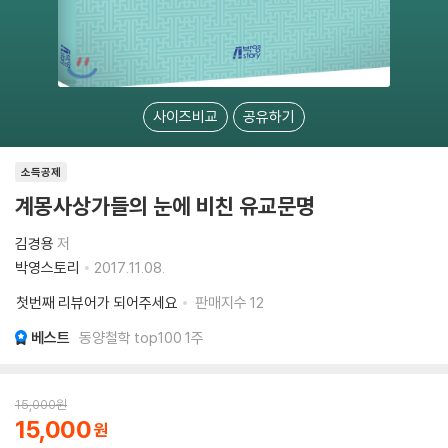
사이즈비교
공유하기
소득공제
계몽사상가들의 눈에 비친 유교문명
김경용
저
박영스토리
2017.11.08.
첫번째 리뷰어가 되어주세요
판매지수
12
베스트
동양철학 top100 1주
15,000
원
15,000