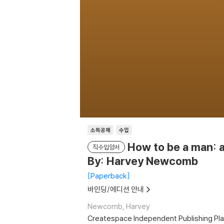
소득공제
수입
How to be a man: a
직수입양서
By: Harvey Newcomb
Paperback
바인딩/에디션 안내
Newcomb, Harvey
Createspace Independent Publishing Pl