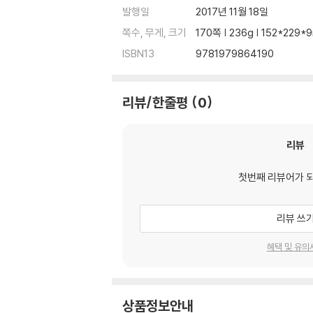
발행일
2017년 11월 18일
쪽수, 무게, 크기
170쪽 | 236g | 152*229
ISBN13
9781979864190
리뷰/한줄평
0
리뷰
첫번째 리뷰어가 
리뷰 쓰
혜택 및 유의
상품정보안내