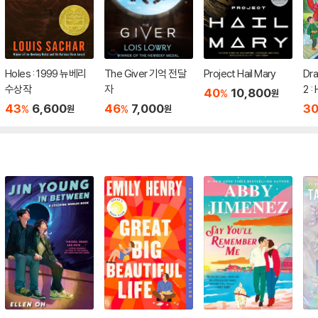
Holes : 1999 뉴베리
The Giver 기억 전달
Project Hail Mary
Dr
수상작
자
2 :
40
10,800
%
원
Dra
43
6,600
46
7,000
3
%
%
원
원
Bo