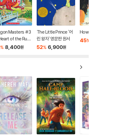
agon Masters #3
The Little Prince '어
How to Steal a Dog
 Heart of the Ruby
린 왕자' 영문판 원서
45
6,900
%
원
gon (A Branches
0
8,400
52
6,900
%
%
원
원
ok)