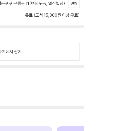
등포구 은행로 11(여의도동, 일신빌딩)
변경
유료
(도서 15,000원 이상 무료)
가게에서 팔기