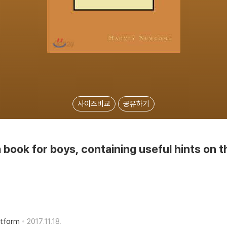
사이즈비교
공유하기
 book for boys, containing useful hints on t
atform
2017.11.18.