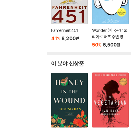
Fahrenheit 451
Wonder (미국판) : 줄
리아 로버츠 주연 영화
41
8,200
%
원
'원더' 원작 소설
50
6,500
%
원
이 분야 신상품