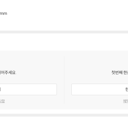
*9mm
되어주세요.
첫번째 한
기
사항
혜