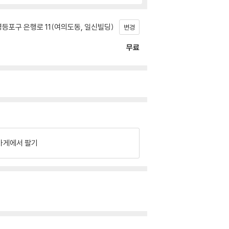
등포구 은행로 11(여의도동, 일신빌딩)
변경
무료
가게에서 팔기