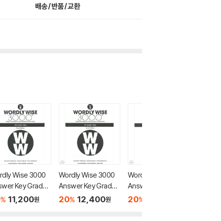
배송/반품/교환
rdly Wise 3000
Wordly Wise 3000
Wordly Wise 3000
Wordly
swer Key Grade
Answer Key Grade
Answer Key Grade
Answer
4/E
5, 4/E
3, 4/E
2, 4/E
0
11,200
20
12,400
20
16,000
25
1
%
%
%
%
원
원
원