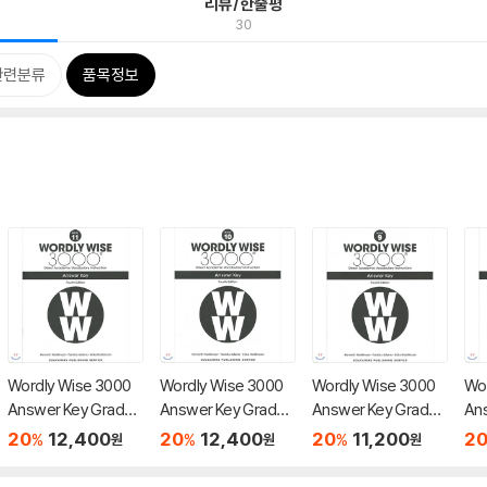
리뷰/한줄평
30
관련분류
품목정보
Wordly Wise 3000
Wordly Wise 3000
Wordly Wise 3000
Wo
Answer Key Grade 1
Answer Key Grade 1
Answer Key Grade
An
1, 4/E
0, 4/E
9, 4/E
8, 
20
12,400
20
12,400
20
11,200
2
%
%
%
원
원
원