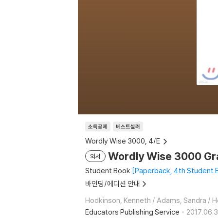
소득공제
베스트셀러
Wordly Wise 3000, 4/E
Wordly Wise 3000 Gr
외서
Student Book
Paperback, 4th Student
바인딩/에디션 안내
Hodkinson, Kenneth / Adams, Sandra / Ho
Educators Publishing Service
2017.06.3