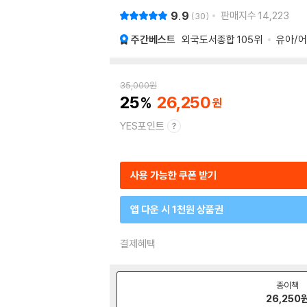
9.9
판매지수
14,223
30
주간베스트
외국도서종합
105위
유아/
35,000
원
25
26,250
YES포인트
사용 가능한 쿠폰 받기
앱 다운 시 1천원 상품권
결제혜택
종이책
26,250