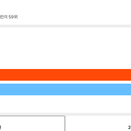
어린이
59위
원
2