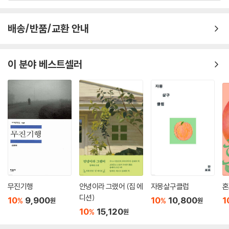
오늘날 다시 작은 노마와 높이뛰기 선수, 신기료장수가 건네는 이야기들이
독자들의 눈에 흐르는 한 방울의 물이 되어 우리의 영혼을 정화시켜줄 수
배송/반품/교환 안내
있다면, 작가는 저 높이 뛰어 올라간 하늘에서도 참 행복할 것이다.
작품 속으로
이 분야 베스트셀러
첫번째 이야기 「이 지상에서 가장 큰 집」의 주인공은 일평생에 걸쳐 자신의
몸을 누이고 쉴 수 있는 집을 얻으려 애썼던 노인 ‘작은 노마’다. 어려서 홍
수로 어머니를 잃은 작은 노마는 비바람을 피할 수 있는 집을 갖는 것이 소
원이다. 아버지와 동냥을 다니며 별이 무성하게 뜬 밤하늘을 이불삼아 생
활하던 그에게 나무는 꿈꿔오던 이층집의 다락방이 되어준다. 그가 나무
위에 올라 잠이 드는 것은 하늘에 있는 어머니와 가까워지고픈 소망 때문
이기도 했다.
“이곳은 이층이에요, 아버지.”
무진기행
안녕이라 그랬어 (집 에
자몽살구클럽
혼
그는 나뭇잎들 속에서 소리를 지르곤 했었다.
디션)
10
9,900
10
10,800
1
%
%
원
원
“아버지는 일층에서 주무시구요.”
10
15,120
%
원
“잘 자거라.”