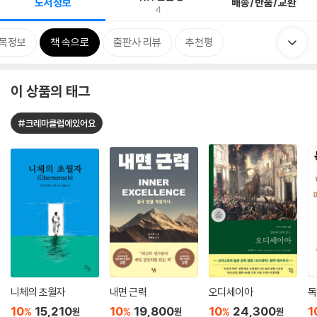
도서정보
배송/반품/교환
4
목정보
책 속으로
출판사 리뷰
추천평
이 상품의 태그
#크레마클럽에있어요
니체의 초월자
내면 근력
오디세이아
독
10
15,210
10
19,800
10
24,300
1
%
%
%
원
원
원