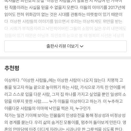
독자들은 최인호의 소설 『이상한 사람들』이 발표된 지 사십여 년 가까이
다는 일은 참으로 어려운 일이다. 무엇보다 그에게서 침묵을 배울 일이며,
된 작품이라는 사실을 믿을 수 없을지 모른다. 이들의 이야기를 2017년에
인간들의 낡은 구두를 내 가슴에 스스럼없이 품을 수 있을 때 나는 비로소
읽어도 전혀 위화감이 없는 것은 시대를 관통하는 따뜻함이 있기 때문이
모든 사물과 얘기를 나눌 수 있을 것이다. 나는 신기료장수가 되고 싶다.
다. 이상한 사람들의 이야기를 읽으면서 우리는 이상하게도 위안을 받는
내가 하는 말이 한 가닥 실이 되어 낡은 구두의 밑창을 꿰매고 내가 쓰는 글
다. 사회가 부적응자라고 낙인찍어버린 그들의 소망이 실은 우리 내면에도
이 하나의 징이 되어 낡은 구두의 밑바닥에 박혀서, 걸을 때마다 말굽 소리
잠들어 있기 때문은 아닐까. 최인호의 눈으로 볼 때 행복의 시선은 세상의
를 내기 위해서는 침묵의 신기료장수가 될 수밖에 없을 것이다.
밑바닥엔 닿지 않는다. 우리가 행복이라 부르는 것은 누군가를 외면한 대
출판사 리뷰 더보기
--- p.98
가로 얻은 기만일지도 모른다. 이렇듯 그가 던지는 화두와 질문의 깊이는
시대를 초월해 감동을 전한다. 이것이 시들지 않는 문학의 힘이기도 할 것
이다.
추천평
『이상한 사람들』은 최인호 작가가 그동안 써온 여러 갈래의 소설들 중 그
어떤 유형과도 다른 독특함을 가졌다. 밀리언셀러로 대중에게 큰 사랑을
이상하다. 『이상한 사람들』에는 이상한 사람이 나오지 않는다. 치명적 고
받은 장편소설들을 비롯해 산업화를 거치며 급변하는 세상의 틈에 끼인 인
통을 잊고자 하늘 끝으로 높이뛰기 하는 사람, 가식으로 가득 찬 언어를 버
간의 비애와 자의식을 예리하게 그려온 최인호의 단편들. 그의 작품 속 도
리고 스스로 입을 다문 사람, 그저 집 하나를 가지고 싶었을 뿐인 일생의 소
시인은 셀로판지를 한 장쯤 끼고 있는 듯한 시선으로 삶의 열기와 환희에
망을 이루지 못한 사람…… 누가 이들을 이상하다고 하는가. 이 누추하고
서 ‘행복한 사람들’은 느끼지 못하는 거리감을 포착하는 데 탁월했다. 웃음
아름다운 사람들의 이마에 낙인을 찍은 자, 누구인가.
소리로 시끌벅적하던 세상이 갑자기 침묵에 잠기는 듯한 이 낯설음은 현대
작가는 일견 기이해 보이는 인물들의 인생유전을 통해 정상성과 비정상성
인의 고립감, 그 도시인의 감수성을 탁월하게 대변하며 한국문학사에 그
의 경계를 묻는다. 우리 삶의 숨겨진 모퉁이를, 멈추어 돌아보게 만든다. 영
위치를 굳건히 했다.
혼의 안마당에 아주 더디게 자라나는 사과나무 한 그루씩을 심도록 한다.