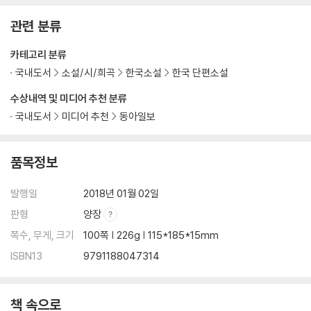
관련 분류
카테고리 분류
국내도서
소설/시/희곡
한국소설
한국 단편소설
수상내역 및 미디어 추천 분류
국내도서
미디어 추천
동아일보
품목정보
발행일
2018년 01월 02일
판형
양장
쪽수, 무게, 크기
100쪽 | 226g | 115*185*15mm
ISBN13
9791188047314
책 속으로