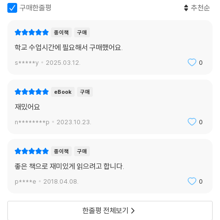
구매한줄평
추천순
“나는 말을 많이 하는 사람이 되겠어요, 아저씨.”
“그건 참으로 어려운 일이지. 무엇보다 먼저 네 마음의 문을 열어놓지 않으
종이책
구매
면 아무도 네가 말하는 것을 듣지 못한단다.” _96쪽
학교 수업시간에 필요해서 구매했어요.
s*****y
2025.03.12.
0
최인호는 이 글을 끝맺으며 덧붙인다. 말을 많이 하고, 더구나 글을 쓴다는
것은 참으로 어려운 일이라고. 작가로서의 고뇌가 엿보이기도 하는 이 문
장은 소설 속 인물의 입을 빌린 그의 육성처럼 들린다. 필연적으로 누군가
eBook
구매
가 읽어줘야만 작가는 존재할 수 있다. 쓰기는 읽기를 통해 비로소 완성되
재밌어요
는 것이니. 그렇기에 우리는 더욱 ‘마음의 문을 열어야’ 하는지 모른다. 서
n********p
2023.10.23.
0
로에게 더 많이 말하기 위해서가 아닌, 서로의 말을 더 잘 듣기 위해서.
최인호 작가는 어느 산문에서 다음과 같이 말한바 있다. “물은 우리의 혈관
종이책
구매
속에서도 흘러내린다. 그것을 우리는 피라고 부른다. 그 붉은 피에 의해서
좋은 책으로 재미있게 읽으려고 합니다.
우리는 사랑하게 된다”고. “우리의 눈에서도 물이 흘러내린다. 그것을 우
p****e
2018.04.08.
0
리는 눈물이라 부른다. 그 눈물에 의해서 영혼은 정화된다”고. 그리고 나아
가 “내 눈에서 한 방울의 눈물이 흘러내리기를 소망한다”고(「물에 관한 명
상」).
한줄평 전체보기