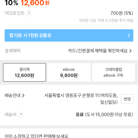
10
12,600
YES포인트
700원 (5%)
5만원 이상 구매 시 2천원 추가 적립
앱 다운 시 1천원 상품권
결제혜택
카드/간편결제 혜택을 확인하세요
종이책
eBook
크레마클럽
12,600
원
9,800
원
eBook 구독
배송안내
서울특별시 영등포구 은행로 11(여의도동,
변경
일신빌딩)
배송비
유료
(도서 15,000원 이상 무료)
이미 소장하고 있다면 판매해 보세요.