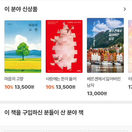
아버지는 나무 밑에 누워서 이층에 웅크리고 누운 아들을 보며 다정하게
이 분야 신상품
말했었다. _18쪽
세상에 하나뿐인 자기만의 집, 홍수에 떠내려가지도 않고, 비와 바람을 가
려주는 집을 갖는 것이 소망이었던 노마는 일평생 노력한 끝에 “누우면 발
가락이 문지방 밖으로 나갈 만큼” 작은, 그보다 작은 집은 이 지상에서 찾
아볼 수 없을 법한 집을 갖게 된다. 하지만 그 소박한 행복도 잠시, 일주일
을 넘기지 못하고 그는 집에서 쫓겨나버린다. 일평생 쉴 곳을 간구하며 떠
돌았던 작은 노마의 삶, 끝내는 그 초라한 집마저도 잃고 세상을 떠나야 했
던 그의 이야기는 우리로 하여금 되묻게 한다. 사람들의 눈에는 집이 아니
라 누에고치나 새장 같았던 작은 노마의 집, 그가 일평생 꿈꾸고 지었으나
마음의 고향
사랑에는 돈이 들어
베르겐에서 잃어버린
아
늘 부서지고 빼앗겨야 했던 ‘집’이 과연 무엇인지 말이다.
남자
10
13,500
10
13,500
1
%
%
원
원
13,000
원
내가 찾아갔을 때 할아버지는 나를 알아보았다.
“어서 와라.”
그는 말했다. 그는 슬퍼 보였다.
이 책을 구입하신 분들이 산 분야 책
“집이 너무 작아서 너를 문밖에 세워두는 것을 용서해주겠니?”
“괜찮아요, 할아버지. 여기가 할아버지의 새집인가요.”
“암, 그렇지. 여기가 내 집이야.”