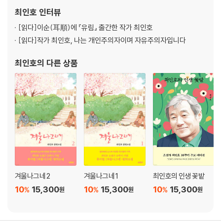
조명한 그의 작품들은 작품성과 대중성을 동시에 확보하며 문학으로
최인호
인터뷰
서, 청년 문화의 아이콘으로서 한 시대를 담당해 왔다.
[읽다]
이순(耳順)에 『유림』 출간한 작가 최인호
[읽다]
작가 최인호, 나는 개인주의자이며 자유주의자입니다
최인호
의 다른 상품
겨울나그네 2
겨울나그네 1
최인호의 인생 꽃밭
10
15,300
10
15,300
10
15,300
%
%
%
원
원
원