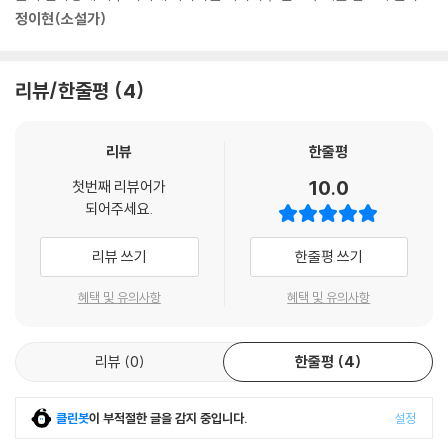
정이현(소설가)
『이상한 사람들』은 거기에서 한 발 더 나아간다. 누구도 흉내내기 어려울
법한 이 동화 같기도, 환상 같기도 한 이야기들에는 인간에 대한 작가 특유
의 연민과 따뜻함이 배어 있다. 최인호는 ‘작가의 말’에서 이와 같은 유형의
리뷰/한줄평
4
이야기들로 10편 이상의 연작을 구성하고 있었다며 구상대로 간직하고 있
던 소재들을 모두 써두었으면 하는 아쉬움을 내비친다. 하지만 오히려 그
리뷰
한줄평
랬기에 이 『이상한 사람들』은 최인호의 작품세계에서 더 특별한 위치를 점
하게 되었을지 모른다.
10.0
첫번째 리뷰어가
되어주세요.
이렇듯 독자들에겐 잘 알려지지 않았으나 그의 문학성이 가장 탁월하고 독
특하게 발휘된 『이상한 사람들』을 작가 선종 4주기, 출간 11주년(기존 책
리뷰 쓰기
한줄평 쓰기
은 2006년 11월에 출간)을 맞아 리커버 에디션으로 선보인다. 새로운 옷
을 입혀 책의 꼴을 다듬고 완성도를 높였다.
혜택 및 유의사항
혜택 및 유의사항
말은 입으로 하는 것이 아니지
리뷰
0
한줄평
4
말은 마음으로 하는 거란다
이 책에 실린 세번째 이야기 「침묵은 금이다」 속 소년은 신기료장수에게 말
클린봇
이 부적절한 글을 감지 중입니다.
설정
한다.