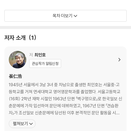
이상한 사람들3
목차 더보기
침묵은 금이다 073
저자 소개
1
저
최인호
관심작가 알림신청
崔仁浩
1945년 서울에서 3남 3녀 중 차남으로 출생한 최인호는 서울중·고
등학교를 거쳐 연세대학교 영어영문학과를 졸업했다. 서울고등학교
(16회) 2학년 재학 시절인 1963년 단편 「벽구멍으로」로 한국일보 신
춘문예에 가작 입선하여 문단에 데뷔하였고, 1967년 단편 「견습환
자」가 조선일보 신춘문예에 당선된 이후 본격적인 문단 활동을 시작
하였다. 작가는 1970~80년대 한국문학의 축복과도 같은 존재였다.
펼쳐보기
농업과 공업, 근대와 현대가 미묘하게 교차하는 시기의 왜곡된 삶을