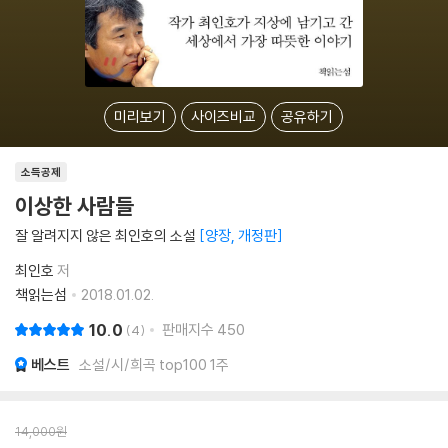
미리보기
사이즈비교
공유하기
소득공제
이상한 사람들
잘 알려지지 않은 최인호의 소설
양장, 개정판
최인호
저
책읽는섬
2018.01.02.
10.0
판매지수
450
4
베스트
소설/시/희곡 top100 1주
14,000
원