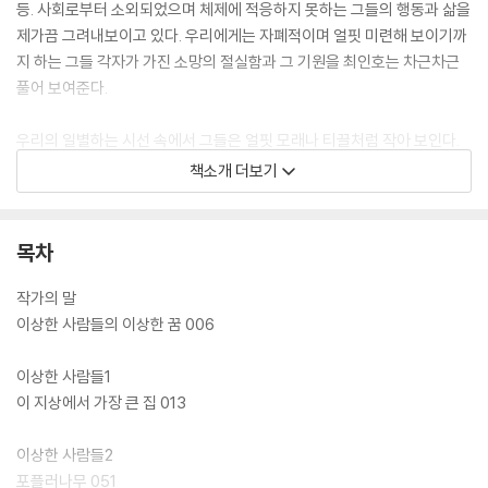
등. 사회로부터 소외되었으며 체제에 적응하지 못하는 그들의 행동과 삶을
제가끔 그려내보이고 있다. 우리에게는 자폐적이며 얼핏 미련해 보이기까
지 하는 그들 각자가 가진 소망의 절실함과 그 기원을 최인호는 차근차근
풀어 보여준다.
우리의 일별하는 시선 속에서 그들은 얼핏 모래나 티끌처럼 작아 보인다.
하지만 그들 하나하나의 삶을 확대해 들여다보면 이 인물들은 우리가 영영
책소개 더보기
붙잡고 씨름해야 하는 인간 존재의 조건과 사투하고 있음을 알게 된다. 쉽
게 읽히지만 그만큼 오래 곱씹어야 하는 최인호의 문장들은 군더더기 없이
간결하고 아름답다. 이 침묵 속에서 내뱉는 그들의 말은 경전 속 잠언처럼,
목차
바위와도 같이 무디어진 우리의 영혼을 통과하며 담담한 여운을 남긴다.
작가의 말
『이상한 사람들』의 삽화를 그린 김무연은 언어로만 존재하던 이상한 사람
이상한 사람들의 이상한 꿈 006
들의 모습을 따뜻하게 살려냈다. 김무연의 그림은 최인호의 글에 꼭 맞는
색채와 숨결을 불어넣으며 한 권의 아름다운 동화童畵 속으로 독자들을
이상한 사람들1
이끈다.
이 지상에서 가장 큰 집 013
이상한 사람들2
포플러나무 051