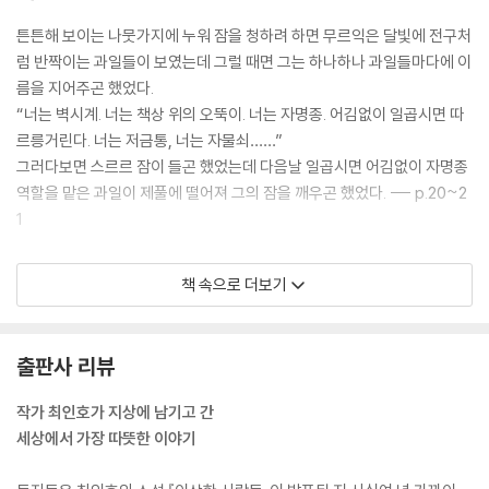
튼튼해 보이는 나뭇가지에 누워 잠을 청하려 하면 무르익은 달빛에 전구처
럼 반짝이는 과일들이 보였는데 그럴 때면 그는 하나하나 과일들마다에 이
름을 지어주곤 했었다.
“너는 벽시계. 너는 책상 위의 오뚝이. 너는 자명종. 어김없이 일곱시면 따
르릉거린다. 너는 저금통, 너는 자물쇠……”
그러다보면 스르르 잠이 들곤 했었는데 다음날 일곱시면 어김없이 자명종
역할을 맡은 과일이 제풀에 떨어져 그의 잠을 깨우곤 했었다. --- p.20~2
1
이제야 나는 알았다.
책 속으로 더보기
우리가 사는 이 세계는 실은 우리가 살고 있던 저 먼 곳에서부터 높이뛰기
해서 잠시 머물다 가는 허공이며, 우리가 돌아가서 착지着地하는 곳이야
말로 우리의 지친 영혼을 영원히 받아들여주는 지상의 세계인 것을. 그렇
출판사 리뷰
다. 우리는 지금 허공에 있다. 우리는 지금 물구나무 하고 다니고 있는 것이
다.
작가 최인호가 지상에 남기고 간
--- p.72
세상에서 가장 따뜻한 이야기
어렸을 때 만났던 그 사람이 내게 말했듯이 말을 많이 하고, 더구나 글을 쓴