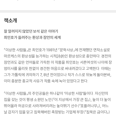
책소개
잘 알려지지 않았던 보석 같은 이야기
최인호가 들려주는 환상과 잠언의 세계
『이상한 사람들』은 최인호가 1981년 『문학사상』에 전재했던 연작소설로
마르케스의 환상성을 능가하는 시적詩的인 환상성으로 충만하다. 경전의
잠언과도 같은 언어들로 가득한 이 작품을 최인호는 서른여섯의 나이에 장
엄미사를 올리듯 한없이 경건한 마음으로 써내려갔다고 고백한다. 이때는
그가 가톨릭에 귀의하기 7, 8년 전이었으나 작가 스스로 뒤늦게 돌아본바,
이미 충분한 종교적 사유가 작품 속에 녹아 있었다고 한다.
『이상한 사람들』의 주인공들은 하나같이 ‘이상한 사람’들이다. 자신만의
집을 갖는 것이 평생 소원인 노인(「이 지상에서 가장 큰 집」), 높이 더 높이
뛰어올라 허공으로 사라져버리려는 높이뛰기 선수(「포플러나무」), 어느
날 갑자기 입을 닫고 침묵해버린 촉망받는 기업체 부장(「침묵은 금이다」)