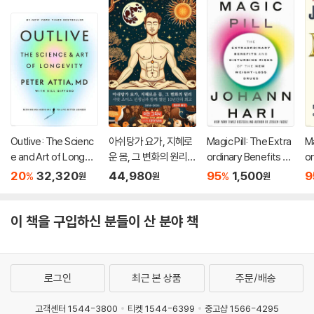
Outlive: The Scienc
아쉬탕가 요가, 지혜로
Magic Pill: The Extra
Ma
e and Art of Longevi
운 몸, 그 변화의 원리:
ordinary Benefits an
or
ty
&#49
d Disturbing Risks o
d 
20
32,320
44,980
95
1,500
9
%
%
원
원
원
f the New Weight-L
f
oss Drugs
o
이 책을 구입하신 분들이 산 분야 책
로그인
최근 본 상품
주문/배송
고객센터 1544-3800
티켓 1544-6399
중고샵 1566-4295