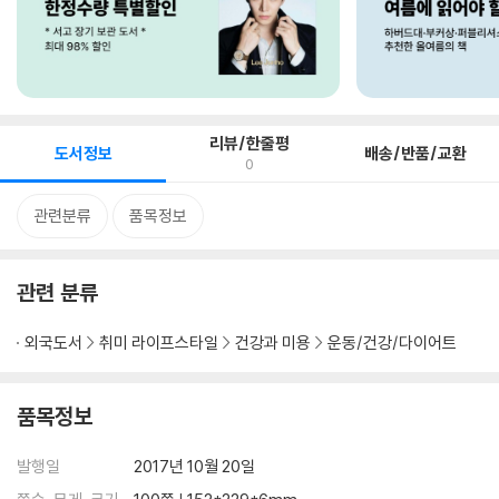
리뷰/한줄평
도서정보
배송/반품/교환
0
관련분류
품목정보
관련 분류
외국도서
취미 라이프스타일
건강과 미용
운동/건강/다이어트
품목정보
발행일
2017년 10월 20일