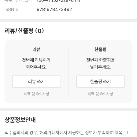
쪽수, 무게, 크기
100쪽 | 152*229*6mm
ISBN13
9781978473492
리뷰/한줄평
0
리뷰
한줄평
첫번째 리뷰어가
첫번째 한줄평을
되어주세요.
남겨주세요.
리뷰 쓰기
한줄평 쓰기
혜택 및 유의사항
혜택 및 유의사항
상품정보안내
직수입외서의 경우, 해외거래처에서 제공하는 정보가 부족하여 제목, 표