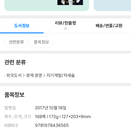
리뷰/한줄평
도서정보
배송/반품/교환
0
관련분류
품목정보
관련 분류
외국도서
경제 경영
자기계발/처세술
품목정보
발행일
2017년 10월 18일
쪽수, 무게, 크기
168쪽 | 172g | 127*203*9mm
ISBN13
9781978436565