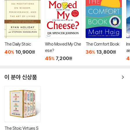
The Daily Stoic
Who Moved My Che
The Comfort Book
In
ese?
ai
40
10,900
36
13,800
%
%
원
원
r
45
7,200
4
%
원
nc
ss
이 분야 신상품
The Stoic Virtues S