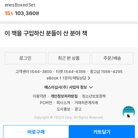
eries Boxed Set
15
103,360
%
원
이 책을 구입하신 분들이 산 분야 책
로그인
최근 본 상품
주문/배송
고객센터 1544-3800
티켓 1544-6399
중고샵 1566-4295
eBook 1:1문의/채팅상담
예스이십사(주) 사업자 정보
이용약관
개인정보처리방침
청소년보호정책
PC버전
회사소개
거래처관계자께
도서홍보
광고
Copyright © YES24 Corp. All Rights Reserved.
MATOM14
바로구매
카트담기