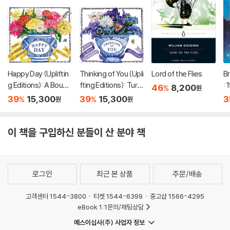
Happy Day (Upliftin
Thinking of You (Upli
Lord of the Flies
Br
g Editions): A Bouqu
fting Editions): Turn
:
46
8,200
%
원
et in a Book (부케북 /
This Book Into a Bou
39
15,300
39
15,300
3
%
%
원
원
팝업북)
quet (부케북 / 팝업
북)
이 책을 구입하신 분들이 산 분야 책
로그인
최근 본 상품
주문/배송
고객센터 1544-3800
티켓 1544-6399
중고샵 1566-4295
eBook 1:1문의/채팅상담
예스이십사(주) 사업자 정보