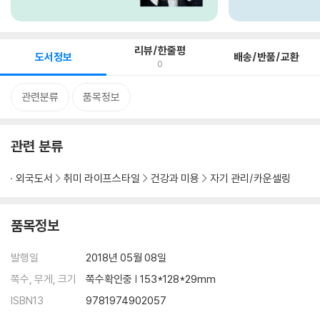
리뷰/한줄평
도서정보
배송/반품/교환
0
관련분류
품목정보
관련 분류
외국도서
취미 라이프스타일
건강과 미용
자기 관리/카운셀링
품목정보
발행일
2018년 05월 08일
쪽수, 무게, 크기
쪽수확인중 | 153*128*29mm
ISBN13
9781974902057