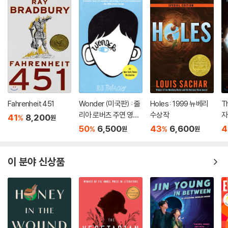
Fahrenheit 451
Wonder (미국판) : 줄
Holes : 1999 뉴베리
T
리아 로버츠 주연 영화
수상작
자
41
8,200
%
원
'원더' 원작 소설
50
6,500
43
6,600
4
%
%
원
원
이 분야 신상품