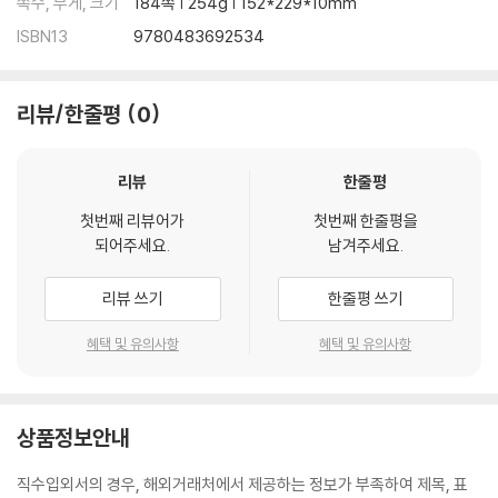
쪽수, 무게, 크기
184쪽 | 254g | 152*229*10mm
ISBN13
9780483692534
리뷰/한줄평
0
리뷰
한줄평
첫번째 리뷰어가
첫번째 한줄평을
되어주세요.
남겨주세요.
리뷰 쓰기
한줄평 쓰기
혜택 및 유의사항
혜택 및 유의사항
상품정보안내
직수입외서의 경우, 해외거래처에서 제공하는 정보가 부족하여 제목, 표