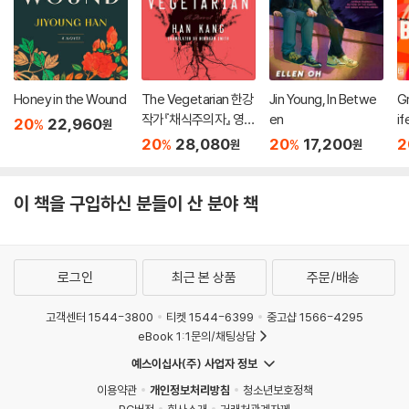
Honey in the Wound
The Vegetarian 한강
Jin Young, In Betwe
Gr
작가『채식주의자』 영문
en
if
20
22,960
%
원
판 (미국판)
20
28,080
20
17,200
2
%
%
원
원
이 책을 구입하신 분들이 산 분야 책
로그인
최근 본 상품
주문/배송
고객센터 1544-3800
티켓 1544-6399
중고샵 1566-4295
eBook 1:1문의/채팅상담
예스이십사(주) 사업자 정보
이용약관
개인정보처리방침
청소년보호정책