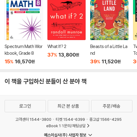
Spectrum Math Wor
What If? 2
Beasts of a Little La
T
kbook, Grade 8
nd
T
37
13,800
%
원
15
16,570
39
11,520
3
%
%
원
원
이 책을 구입하신 분들이 산 분야 책
로그인
최근 본 상품
주문/배송
고객센터 1544-3800
티켓 1544-6399
중고샵 1566-4295
eBook 1:1문의/채팅상담
예스이십사(주) 사업자 정보