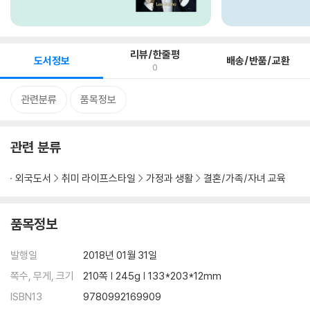
리뷰/한줄평
도서정보
배송/반품/교환
0
관련분류
품목정보
관련 분류
외국도서
취미 라이프스타일
가정과 생활
결혼/가족/자녀 교육
품목정보
발행일
2018년 01월 31일
쪽수, 무게, 크기
210쪽 | 245g | 133*203*12mm
ISBN13
9780992169909