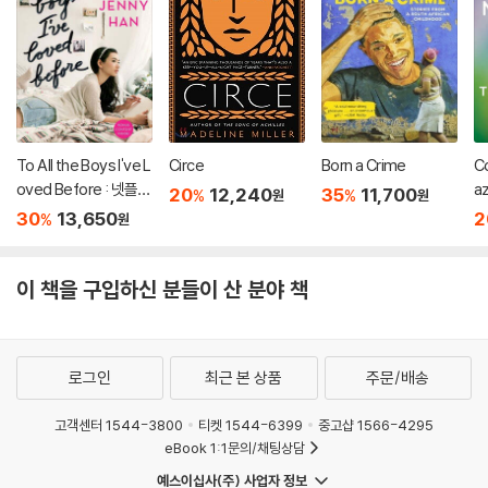
To All the Boys I've L
Circe
Born a Crime
Co
oved Before : 넷플릭
az
20
12,240
35
11,700
%
%
원
원
스 영화 '내가 사랑했던
of
30
13,650
2
%
원
모든 남자들에게' 원작
소설
이 책을 구입하신 분들이 산 분야 책
로그인
최근 본 상품
주문/배송
고객센터 1544-3800
티켓 1544-6399
중고샵 1566-4295
eBook 1:1문의/채팅상담
예스이십사(주) 사업자 정보