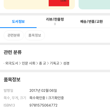
리뷰/한줄평
도서정보
배송/반품/교환
0
관련분류
품목정보
관련 분류
외국도서
인문 사회
종 교
기독교
성경
품목정보
발행일
2017년 02월 06일
쪽수, 무게, 크기
쪽수확인중 | 크기확인중
ISBN13
9781575064772