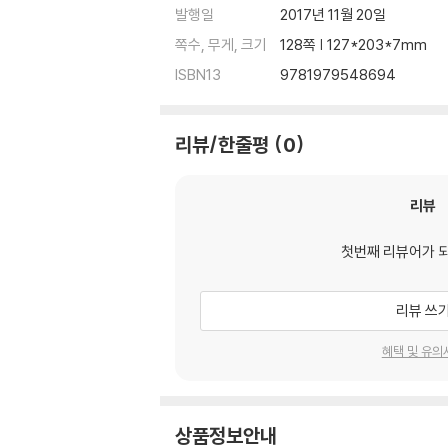
발행일
2017년 11월 20일
쪽수, 무게, 크기
128쪽 | 127*203*7mm
ISBN13
9781979548694
리뷰/한줄평
0
리뷰
첫번째 리뷰어가 
리뷰 쓰
혜택 및 유의
상품정보안내