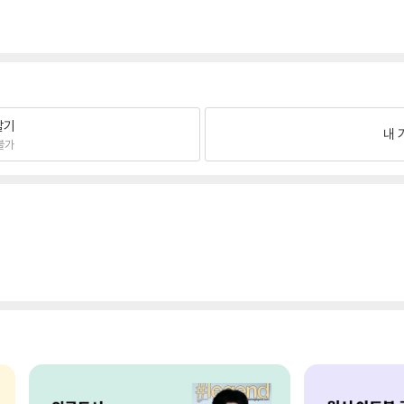
팔기
내 
불가