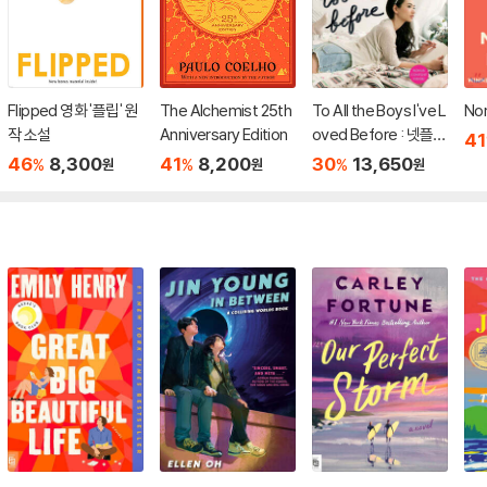
Flipped 영화 '플립' 원
The Alchemist 25th
To All the Boys I've L
No
작 소설
Anniversary Edition
oved Before : 넷플릭
41
스 영화 '내가 사랑했던
46
8,300
41
8,200
30
13,650
%
%
%
원
원
원
모든 남자들에게' 원작
소설