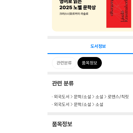
도서정보
관련분류
품목정보
관련 분류
외국도서
문학/소설
소설
로맨스/칙릿
외국도서
문학/소설
소설
품목정보