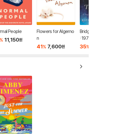
rmal People
Flowers for Algerno
Bridge to Terabithia
n
: 1978 뉴베리 수상작
11,150
%
원
41
7,600
35
8,450
%
%
원
원