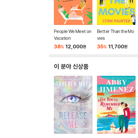
People We Meet on
Better Than the Mo
Vacation
vies
38
12,000
35
11,700
%
%
원
원
이 분야 신상품