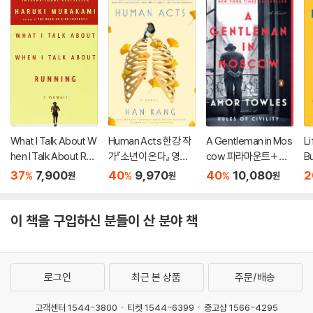
What I Talk About W
Human Acts 한강 작
A Gentleman in Mos
Li
hen I Talk About Run
가『소년이 온다』 영문
cow 파라마운트+ 드
B
ning
판 (미국판)
라마 「모스크바의 신
37
7,900
40
9,970
40
10,080
2
%
%
%
원
원
원
사」 원작 소설
이 책을 구입하신 분들이 산 분야 책
로그인
최근 본 상품
주문/배송
고객센터 1544-3800
티켓 1544-6399
중고샵 1566-4295