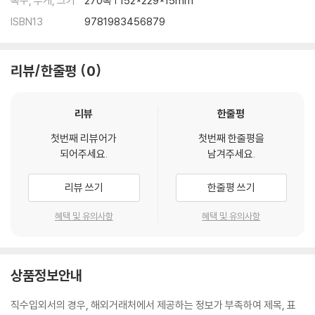
쪽수, 무게, 크기
270쪽 | 152*229*15mm
ISBN13
9781983456879
리뷰/한줄평
0
리뷰
한줄평
첫번째 리뷰어가
첫번째 한줄평을
되어주세요.
남겨주세요.
리뷰 쓰기
한줄평 쓰기
혜택 및 유의사항
혜택 및 유의사항
상품정보안내
직수입외서의 경우, 해외거래처에서 제공하는 정보가 부족하여 제목, 표