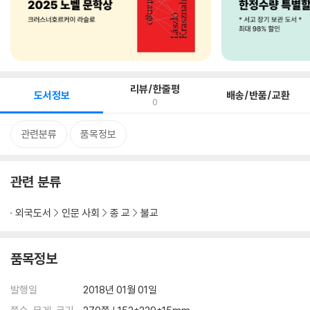
리뷰/한줄평
도서정보
배송/반품/교환
0
관련분류
품목정보
관련 분류
외국도서
인문 사회
종 교
불교
품목정보
발행일
2018년 01월 01일