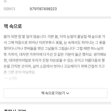
수
ISBN13
9791187498223
책 속으로
봄이 되면 참 할 일이 많습니다. 이른 봄, 아직 눈발이 흩날릴 때 숲으로 가
서 그해 처음으로 피어난 아르부투스 꽃을, 눈 속에서도 피어나는 그 꽃을
찾아다니거나 갯버들을 꺾던 그날들이 그립습니다! 그럴 때면 하느님의
뜻 가까이, 대자연 가까이에 다가선 것 같은 기분이 들곤 했지요. 생각해보
면, 대자연이야말로 우리가 진정 자유로울 수 있는 곳이고 아름다움과 평
온을 간직한 곳이며, 삶의 소음에서 벗어나 고요해지기 위해 간절히 가고
픈 그런 곳이 아닐까요.
--- p.96
나는 다혈질처럼 흥분해서 난리를 피운 적은 거의 없었던 것 같습니다. 젊
책 속으로 더보기
었을 때도 그런 적이 없어요. 화가 나면 그저 가만히 머릿속으로 ‘이쉬카비
블’이라고 말해요. 무슨 뜻인지는 모르겠지만 당시엔 흔히들 쓰는 표현이
었고, ‘악마에게나 잡혀가라’와 비슷한 의미라고 하더군요. 사람이 흥분을