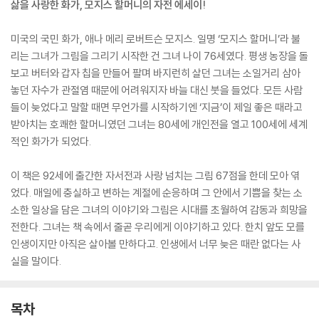
삶을 사랑한 화가, 모지스 할머니의 자전 에세이!
미국의 국민 화가, 애나 메리 로버트슨 모지스. 일명 ‘모지스 할머니’라 불
리는 그녀가 그림을 그리기 시작한 건 그녀 나이 76세였다. 평생 농장을 돌
보고 버터와 갑자 칩을 만들어 팔며 바지런히 살던 그녀는 소일거리 삼아
놓던 자수가 관절염 때문에 어려워지자 바늘 대신 붓을 들었다. 모든 사람
들이 늦었다고 말할 때면 무언가를 시작하기엔 ‘지금’이 제일 좋은 때라고
받아치는 호쾌한 할머니였던 그녀는 80세에 개인전을 열고 100세에 세계
적인 화가가 되었다.
이 책은 92세에 출간한 자서전과 사랑 넘치는 그림 67점을 한데 모아 엮
었다. 매일에 충실하고 변하는 계절에 순응하며 그 안에서 기쁨을 찾는 소
소한 일상을 담은 그녀의 이야기와 그림은 시대를 초월하여 감동과 희망을
전한다. 그녀는 책 속에서 줄곧 우리에게 이야기하고 있다. 한치 앞도 모를
인생이지만 아직은 살아볼 만하다고. 인생에서 너무 늦은 때란 없다는 사
실을 말이다.
목차