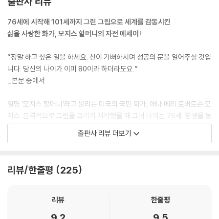
출판사 리뷰
하게 되면, 몇 분만 지나도 안 할 말과 행동을 하게 되지요. 하지만 벌컥 화
를 내버리는 게 앙심을 품고 꽁해 있는 것보다 나을 때도 있습니다. 꽁해 있
76세에 시작해 101세까지 그린 그림으로 세계를 감동시킨
다 보면 자기 속만 썩어 들어가니까요.
삶을 사랑한 화가, 모지스 할머니의 자전 에세이!
--- p.193
“정말 하고 싶은 일을 하세요. 신이 기뻐하시며 성공의 문을 열어주실 것입
애나가 집을 떠나기 전에 나는 처음으로 투표를 했습니다. 나는 여자도 투
니다. 당신의 나이가 이미 80이라 하더라도요.”
표를 할 수 있어야 한다고 생각합니다. 여자도 남자와 똑같이 일하는데 목
_본문 중에서
소리를 못 내서야 되겠습니까? 남자보다 일을 잘 하는 여자도 얼마든지 있
고요. 여자가 가정을 돌보아야 한다고 해도 가정을 돌보는 것에 관한 자기
일명 ‘모지스 할머니’라고 불리는 미국의 국민 화가, 애나 메리 로버트슨 모
주장을 펼 수 있어야 하지요. 투표권을 갖게 된 이후 여성들은 더 많은 자유
지스. 본격적으로 그림을 그리기 시작했을 때 그녀 나이는 76세. 평생을 농
를 누리게 되었습니다.
장 아낙으로 살던 그녀는 소일거리 삼아 놓던 자수가 관절염 때문에 어려
출판사 리뷰 더보기
--- p.225
워지자 바늘 대신 붓을 들어 그림을 그렸다. 모든 사람이 늦었다고 말할 때
면 무언가를 시작하기엔 ‘지금’이 제일 좋은 때라고 받아치는 호쾌한 할머
내 경우엔 노년에 접어들어 그림을 그리기 시작했습니다. 물론 그 전에도
니기도 했던 그녀는 그림을 시작한 지 5년만인 80세에 개인전을 열고, 10
리뷰/한줄평
225
그림을 조금씩 그리긴 했지만요. 그런데 한번은 여동생 셀레스티아가 놀러
0세에 세계적인 화가가 되었다. ‘늦은’ 나이에 취미 삼아 시작한 그림이었
와서 내 털실 그림들을 보고는 이렇게 말하는 거예요. “언니, 털실로 그림
지만, 나이는 차치하고도 모지스 할머니의 그림은 사람들을 매료시키기에
을 수놓는 것보단 물감으로 그리는 게 더 예쁘고 더 빠를 것 같아.” 그래서
충분했다. 라디오와 텔레비전 출연은 물론이고 당시 여성으로서는 드물게
리뷰
한줄평
나는 동생 말대로 했어요. 소일거리 삼아 그림을 시작했습니다. 수를 놓는
『타임』 지 커버를 장식했으며, 그녀를 주인공으로 한 다큐멘터리도 제작되
9.2
9.5
일이나 그림을 그리는 일이나 내게는 다 똑같았어요.