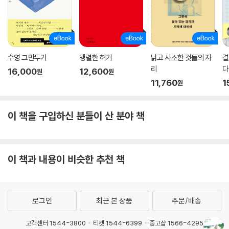
수영 그만두기
맹렬한 허기
낡고 사소한 것들의 자
결
리
다
16,000
12,600
원
원
11,760
1
원
이 책을 구입하신 분들이 산 분야 책
이 책과 내용이 비슷한 추천 책
로그인
최근 본 상품
주문/배송
고객센터 1544-3800
티켓 1544-6399
중고샵 1566-4295