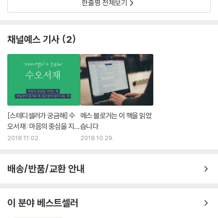
한줄평 전체보기
채널예스 기사
2
[스테디셀러가 궁금해] 수
예스 블로거는 이 책을 읽었
오서재 : 마음의 중심을 지키
습니다
는 책
2018.11.02.
2018.10.29.
배송/반품/교환 안내
이 분야 베스트셀러