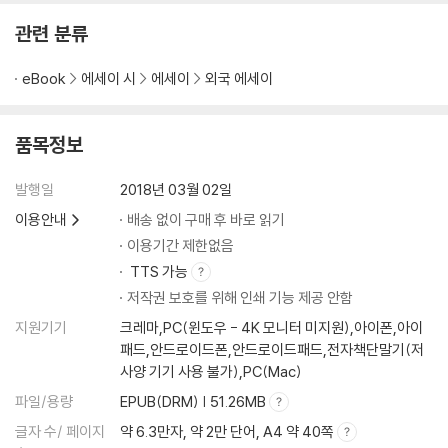
관련 분류
eBook
에세이 시
에세이
외국 에세이
품목정보
발행일
2018년 03월 02일
이용안내
배송 없이 구매 후 바로 읽기
이용기간 제한없음
TTS 가능
저작권 보호를 위해 인쇄 기능 제공 안함
지원기기
크레마,PC(윈도우 - 4K 모니터 미지원),아이폰,아이
패드,안드로이드폰,안드로이드패드,전자책단말기(저
사양 기기 사용 불가),PC(Mac)
파일/용량
EPUB(DRM) | 51.26MB
글자 수/ 페이지
약 6.3만자, 약 2만 단어, A4 약 40쪽