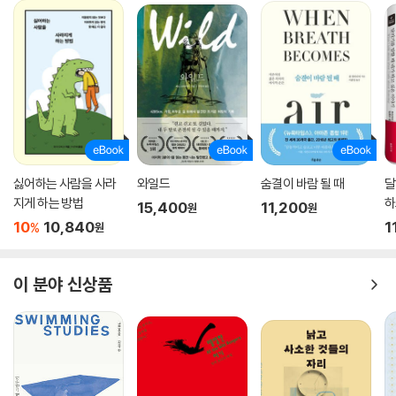
싫어하는 사람을 사라
와일드
숨결이 바람 될 때
달
지게 하는 방법
하
15,400
11,200
원
원
10
10,840
1
%
원
이 분야 신상품