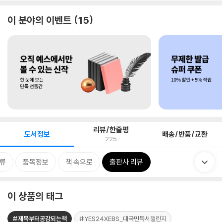
이 분야의 이벤트
15
리뷰/한줄평
도서정보
배송/반품/교환
225
류
품목정보
책 속으로
출판사 리뷰
이 상품의 태그
#제목부터공감되는책
#YES24XEBS_대국민독서챌린지