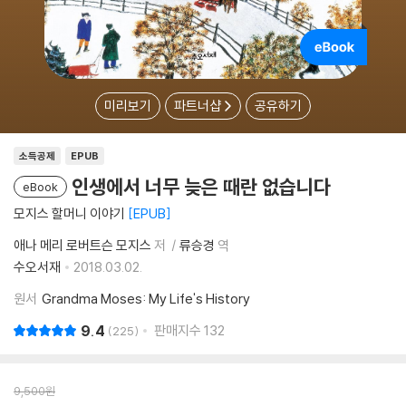
미리보기
파트너샵
공유하기
소득공제
EPUB
인생에서 너무 늦은 때란 없습니다
eBook
모지스 할머니 이야기
EPUB
애나 메리 로버트슨 모지스
저
류승경
역
수오서재
2018.03.02.
원서
Grandma Moses: My Life's History
9.4
판매지수
132
225
9,500
원