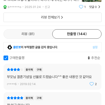
럴 것입니다.”
다.모지스 할머니의 삶을 글로 보면서 모지스 할머니의 기
b******o
2025.01.24.
신고
1
댓글
0
억을 따라 당시의 행복했던 날들을 그림으로 그려냈는데
그러한 그림들이 모두 수록되어있어 보는 내
리뷰 전체보기
리뷰
81
한줄평
144
클린봇
이 부적절한 글을 감지 중입니다.
설정
구매한줄평
추천순
종이책
구매
부모님 결혼기념일 선물로 드렸습니다^^ 좋은 내용인 것 같아요
r****6
2019.02.14.
2
종이책
구매