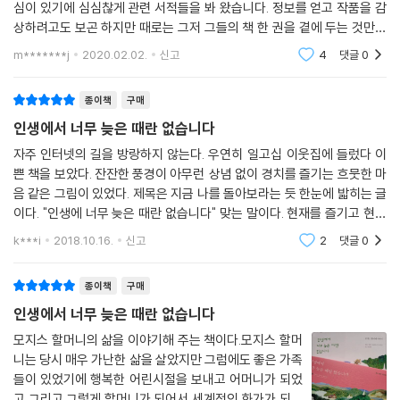
심이 있기에 심심찮게 관련 서적들을 봐 왔습니다. 정보를 얻고 작품을 감
나 상을 받게 된 이야기까지 흥미로운 나날들이 이어진다. 그림을 그리기
상하려고도 보곤 하지만 때로는 그저 그들의 책 한 권을 곁에 두는 것만으
시작하고 얼마 안 되어 미국 전역이 들썩거렸다. 온갖 생활용품에 할머니
로도 마음은 잠시 다스려집니다. 그런 부드러운 힘이 그들의 삶으로부터
m*******j
2020.02.02.
신고
4
댓글
0
의 그림이 녹아들었고, 그녀의 그림이 들어간 크리스마스카드는 1억여 장
봄바람처럼
이나 팔려나갔다. 하지만 이런 열풍에도 그녀는 담담히 말한다. “늘그막에
종이책
구매
찾아온 유명세나 언론의 관심에 신경을 쓰기에는 나는 나이가 너무 많아
요. 그보단 다음에 어떤 그림을 그릴지 생각합니다.”
인생에서 너무 늦은 때란 없습니다
자주 인터넷의 길을 방랑하지 않는다. 우연히 일고십 이웃집에 들렀다 이
모지스 할머니의 그림은 그녀의 인생과 닮아 있다. 본인의 삶을 하나하나
쁜 책을 보았다. 잔잔한 풍경이 아무런 상념 없이 경치를 즐기는 흐뭇한 마
추억하며 기록하듯이 그림을 그렸기 때문이다. [시럽 만들기]에는 눈이 소
음 같은 그림이 있었다. 제목은 지금 나를 돌아보라는 듯 한눈에 밟히는 글
복이 쌓인 숲에서 단풍나무 수액을 받아 시럽을 만들던 어린 시절이, [사과
이다. "인생에 너무 늦은 때란 없습니다" 맞는 말이다. 현재를 즐기고 현재
버터 만들기]에서는 밤이 깊어지도록 온 가족이 놀이하듯 버터를 만들던
에 몰입하며 미래를 살아가야 한다고 생각하지만 뒤돌아보며 후회하고 포
k***i
2018.10.16.
신고
2
댓글
0
기하고 방황하
하루가, [오래된 오크 양동이]에는 그 시절 유행한 노랫말과 마을 전설이
녹아 있다.
종이책
구매
인생에서 너무 늦은 때란 없습니다
책 속에서 사랑스러운 그림과 그녀의 소박한 삶이 맞닿아 우리에게 다가올
때 비로소 우리는 알 수 있을 것이다. 한치 앞도 모를 인생이지만 아직은 살
모지스 할머니의 삶을 이야기해 주는 책이다.모지스 할머
니는 당시 매우 가난한 삶을 살았지만 그럼에도 좋은 가족
아볼 만하다고, 인생에서 너무 늦은 때란 없다는 사실을 말이다. “결국 삶
들이 있었기에 행복한 어린시절을 보내고 어머니가 되었
이란 우리 스스로 만드는 것이니까요. 언제나 그래왔고 또 언제까지나 그
고 그리고 그렇게 할머니가 되어서 세계적인 화가가 되었