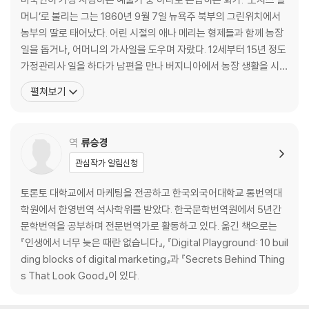
머니’로 불리는 그는 1860년 9월 7일 뉴욕주 북부의 그린위치에서
농부의 딸로 태어났다. 어린 시절의 애나 메리는 형제들과 함께 농장
일을 돕거나, 어머니의 가사일을 도우며 자랐다. 12세부터 15년 정도
가정관리사 일을 하다가 남편을 만나 버지니아에서 농장 생활을 시작
했다. 이후 뉴욕, 이글 브리지에 정착해 열 명의 자녀를 출산했지만 다
펼쳐보기
섯 명이 죽고 다섯 명만 살아남았다. 한시도 손을 놀리지 못해 평생을
바지런히 살아냈던 그는 70대 중반이 되어 관절염으로 자수를 놓기
어려워지자 동생의 권유로 바늘을
역
류승경
관심작가 알림신청
토론토 대학교에서 마케팅을 전공하고 한국외국어대학교 통번역대
학원에서 한영번역 석사학위를 받았다. 한국문학번역원에서 5년간
문학번역을 공부하며 전문번역가로 활동하고 있다. 옮긴 책으로는
『인생에서 너무 늦은 때란 없습니다』, 『Digital Playground: 10 buil
ding blocks of digital marketing』과 『Secrets Behind Thing
s That Look Good』이 있다.