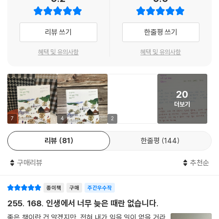
었다. 92세에는 자서전을 출간하기에 이르는데, 하나의 문화 현상에 가까
--- p.243
웠던 인기를 생각해본다면 할머니의 책이 베스트셀러가 되는 건 당연했다.
리뷰 쓰기
한줄평 쓰기
그다음엔 진 헐리가 유명해지니 기분이 어떤지, 내 그림으로 만든 크리스
『인생에서 너무 늦은 때란 없습니다』는 모지스 할머니의 자서전과 사랑이
마스카드에 대해 어떻게 생각하는지 묻더군요. 나는 이렇게 대답했어요.
넘치는 그림 67점을 한데 모아 엮은 그녀의 자전 에세이다. 할머니가 직접
혜택 및 유의사항
혜택 및 유의사항
“아, 유명세는 크게 신경 쓰지 않는 편이고요. 그보단 다음엔 어떤 그림을
써내려간 책 속에 그려진 그녀의 삶은 화려하거나 거창하지 않다. 오히려
그릴지만 생각합니다. 그리고 싶은 게 정말 많거든요. 크리스마스카드에
마치 우리네 인생처럼 그저 매일에 충실하고 변하는 계절에 순응하며 그
관해서는 딱히 할 말이 생각나지 않는데, 애리조나주에 사는 손녀딸이 나
안에서 기쁨을 찾는 소박한 일상의 연속이다. 그럼에도 불구하고 그녀의
를 놀리더라고요. 빗자루가 아니라 붓 자루를 타고 전국을 날아다니는 마
20
따뜻한 그림과 삶에 대한 믿음 그리고 진취적인 자세는 동시대를 넘어 지
귀할멈이라고.”
더보기
금까지도 우리 곁에 생생히 남아 희망이 되고 있다. 늘 누군가의 도움에 기
--- p.263
대기보다 제힘으로 살아내고 싶었다는 모지스 할머니. 이 책을 통해 그녀
7
4
2
의 일상을 들여다보는 것만으로도 다시금 무엇이든 시작할 수 있을 용기와
이튿날인 5월 15일 일요일에는 트루먼 여사가 우리를 블레어하우스로 초
리뷰
81
한줄평
144
위로를 얻을 수 있을 것이다.
대해 차를 대접해주었습니다. 차를 다 마셔갈 무렵 요란하게 천둥 번개가
치는 바람에 모두들 소파에 앉아 비가 그치길 기다렸어요. 옆에 앉은 트루
구매리뷰
추천순
무언가를 시작하기엔 이미 늦었다고 생각될 때,
먼 대통령이 내게 “이 건물은 워낙 커서 피뢰침이 많으니 겁먹지 마세
달라질 수 없을 거라는 막막함이 덮쳐올 때,
요”라고 하더군요. 이 할머니가 겁먹을까봐 걱정이 되었나 봅니다. 대통령
종이책
구매
주간우수작
그래도 끝까지 자신의 인생을 사랑하고 싶다면!
과 이야기를 나누어 보니 꼭 내 아들 같더군요. 나는 피아노 한 곡을 연주해
255. 168. 인생에서 너무 늦은 때란 없습니다.
달라고 부탁했습니다. 그래서 대통령이 피아노를 연주해주었는데, 참 듣기
“추억과 희망이란 참으로 묘한 것이, 추억은 뒤를 돌아보는 거고 희망은 앞
좋은 책이란 건 알겠지만, 전혀 내가 읽을 일이 없을 거라