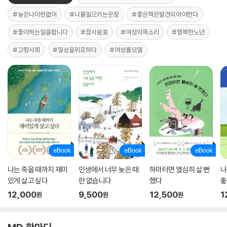
#늦은나이란없어
#나를일으키는문장
#좋은책은발견되어야한다
#좋아하는일을합니다
#잠시쉼표
#여성의목소리
#행복한노년
#고령사회
#일상을위로하다
#여성롤모델
나는 죽을 때까지 재미
인생에서 너무 늦은 때
하마터면 열심히 살 뻔
나
있게 살고 싶다
란 없습니다
했다
좋
12,000
9,500
12,500
1
원
원
원