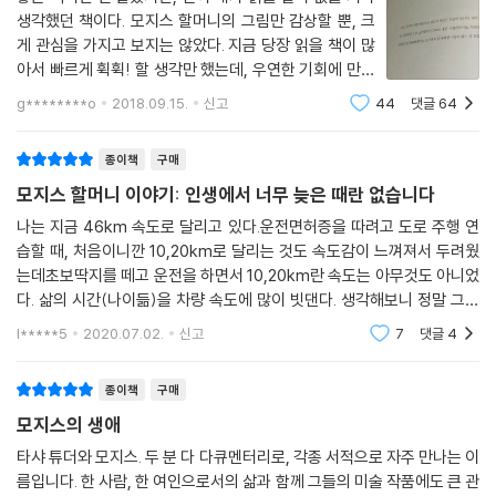
좋았습니다.
을 내다보는 거지요. 추억은 오늘이고, 희망은 내일입니다. 추억은 머릿속
생각했던 책이다. 모지스 할머니의 그림만 감상할 뿐, 크
--- p.268
에 기록된 역사이고 또한 화가와도 같아서, 과거와 오늘의 그림을 그립니
게 관심을 가지고 보지는 않았다. 지금 당장 읽을 책이 많
다.”
아서 빠르게 휙휙! 할 생각만 했는데, 우연한 기회에 만나
내가 만약 그림을 안 그렸다면 아마 닭을 키웠을 거예요. 지금도 닭은 키울
_본문 중에서
게 되었다. 덕분에 너무 빨리 빨리 당장 당장! 하던 내 마음
g********o
2018.09.15.
신고
44
댓글
64
수 있습니다. 나는 절대로 흔들의자에 가만히 앉아 누군가 날 도와주겠거
에 작은 별, 별이 내린 기분이다. 눈을 소복 소복 내려주는,
니 기다리고 있진 못해요. 주위 사람들에게도 여러 번 말했지만, 남에게 도
그럼에도 따뜻한
모지스 할머니 그림에 대한 대중들의 관심에 비해 늦은 나이에 세계적인
종이책
구매
움을 받느니 차라리 도시 한 귀퉁이에 방을 하나 구해서 팬케이크라도 구
화가가 되었다는 사실 외에 알려진 것은 많지 않다. 그래서인지 그녀의 삶
워 팔겠어요. 오직 팬케이크와 시럽뿐이겠지만요. 간단한 아침 식사처럼
모지스 할머니 이야기: 인생에서 너무 늦은 때란 없습니다
에 대해 본인이 저술한 자서전이 더욱 반갑게 느껴진다. 할머니 특유의 서
말이에요. 그림을 그려서 그렇게 큰돈을 벌게 되리라고는 꿈에도 생각지
정적이고 매력적인 글들은 세련되진 않지만 솔직하고 재미있고, 달콤하다.
나는 지금 46km 속도로 달리고 있다.운전면허증을 따려고 도로 주행 연
못했어요. 늘그막에 찾아온 유명세나 언론의 관심에 신경 쓰기에는 나는
습할 때, 처음이니깐 10,20km로 달리는 것도 속도감이 느껴져서 두려웠
여기에 그녀만의 아기자기하고 따뜻한 작품이 더해 보는 맛까지 더했다.
나이가 너무 많아요.
는데초보딱지를 떼고 운전을 하면서 10,20km란 속도는 아무것도 아니었
--- p.272
다. 삶의 시간(나이듦)을 차량 속도에 많이 빗댄다. 생각해보니 정말 그랬
1부에서는 할머니의 어린 시절이 펼쳐진다. 제대로 된 이름으로 불리지 못
다.10,20대에는 10,20km로 속도감도 모르고 무엇이든지 하고자 하는 것
하고, 생일이 무언지 알지 못한 채 그저 여동생의 요람을 흔들고, 숲속에서
l*****5
2020.07.02.
신고
7
댓글
4
은 다양하게 경험할 수 있었
이 나이가 되니 세월이 어떻게 갔는지 모르겠네요. 차라리 열여섯 살 때가
꽃을 꺾으며 지낸 행복한 일들부터, 12살에 가정부가 되어야 했던 힘든 시
내 나이를 가장 실감했던 것 같아요. 화이트사이드 부부를 떠날 무렵 나는
절을 회상한다. 2부에서는 남편인 토마스 모지스와 결혼해 남부 지역으로
종이책
구매
성숙했고 평온했거든요. 어떻게 보면 난 늘 그렇게 살아왔던 것 같습니다.
터를 옮기는 여정부터 시작이다. 열 명의 아이 중 살아남은 다섯 아이들을
모지스의 생애
지금도 나는 내가 늙었다는 기분이 전혀 들지 않아요. 손주 열한 명과 증손
살뜰히 키우며 바지런히 보낸 그녀를 만날 수 있다. 3부에서 그녀는 다시
주 열일곱 명을 둔 할미이지만요. 참 많이도 두었네요!
타샤 튜더와 모지스. 두 분 다 다큐멘터리로, 각종 서적으로 자주 만나는 이
북부로 돌아간다. 자녀들을 모두 결혼시키고, 비로소 그림을 그리기 시작
름입니다. 한 사람, 한 여인으로서의 삶과 함께 그들의 미술 작품에도 큰 관
--- p.274
하면서 경험한 일들로 채워져 있다. 라디오 출연부터 트루먼 대통령을 만