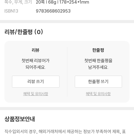
쪽수, 무게, 크기
20쪽 | 68g | 178*254*1mm
ISBN13
9783668602953
리뷰/한줄평
0
리뷰
한줄평
첫번째 리뷰어가
첫번째 한줄평을
되어주세요.
남겨주세요.
리뷰 쓰기
한줄평 쓰기
혜택 및 유의사항
혜택 및 유의사항
상품정보안내
직수입외서의 경우, 해외거래처에서 제공하는 정보가 부족하여 제목, 표