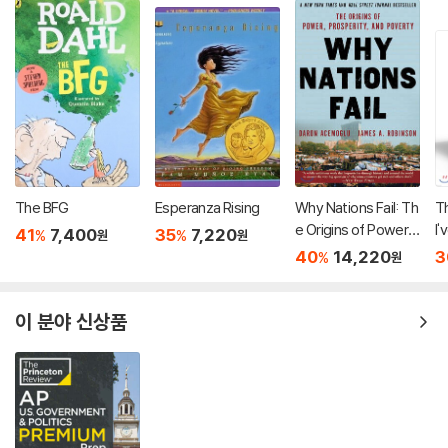
The BFG
Esperanza Rising
Why Nations Fail: Th
Th
e Origins of Power,
I'
41
7,400
35
7,220
%
%
원
원
Prosperity, and Pov
o
40
14,220
3
%
원
erty
미
든
설
이 분야 신상품