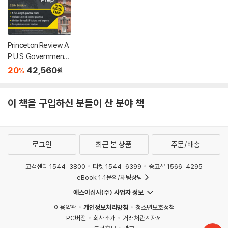
Princeton Review A
P U.S. Government
& Politics Premium P
20
42,560
%
원
rep, 25th Edition: 6 P
ractice Tests + Digi
tal Practice Online +
이 책을 구입하신 분들이 산 분야 책
Content Review
로그인
최근 본 상품
주문/배송
고객센터 1544-3800
티켓 1544-6399
중고샵 1566-4295
eBook 1:1문의/채팅상담
예스이십사(주) 사업자 정보
이용약관
개인정보처리방침
청소년보호정책
PC버전
회사소개
거래처관계자께