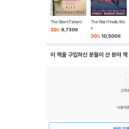
The Silent Patient
The War I Finally Wo
n
30
9,730
%
원
30
10,500
%
원
이 책을 구입하신 분들이 산 분야 책
고객센
이용약
MATOM6
바로구