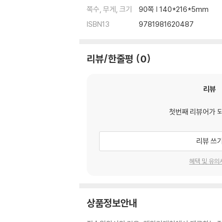
쪽수, 무게, 크기
90쪽 | 140*216*5mm
ISBN13
9781981620487
리뷰/한줄평
0
리뷰
첫번째 리뷰어가 
리뷰 쓰
혜택 및 유의
상품정보안내