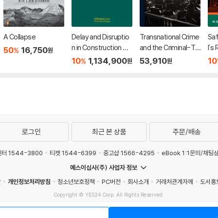
A Collapse
Delay and Disruptio
Transnational Crime
Saf
n in Construction Co
and the Criminal-Te
l's
50
16,750
%
원
ntracts
rrorist Nexus
udy
10
1,134,900
53,910
10
%
원
원
dit
로그인
최근 본 상품
주문/배송
터 1544-3800
티켓 1544-6399
중고샵 1566-4295
eBook 1:1문의/채팅
예스이십사(주) 사업자 정보
관
개인정보처리방침
청소년보호정책
PC버전
회사소개
거래처관계자께
도서홍
Copyright © YES24 Corp. All Rights Reserved.
매