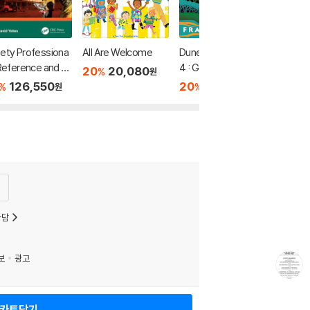
ety Professiona
All Are Welcome
Dune Chronicles #0
 Reference and St
4 : God Emperor of
20
20,080
%
원
 Guide, Fourth E
Dune
126,550
20
11,200
%
%
원
원
ion
상담
보
광고
카트담기