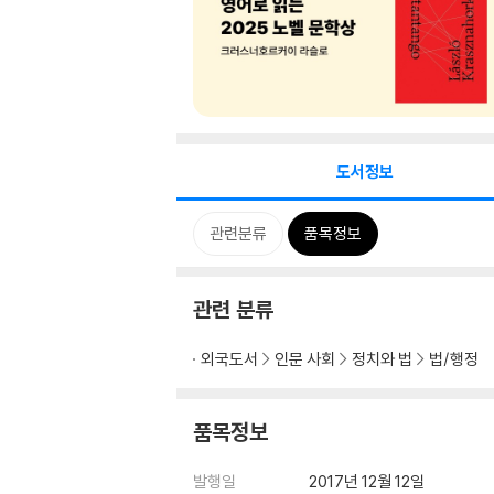
도서정보
관련분류
품목정보
관련 분류
외국도서
인문 사회
정치와 법
법/행정
품목정보
발행일
2017년 12월 12일