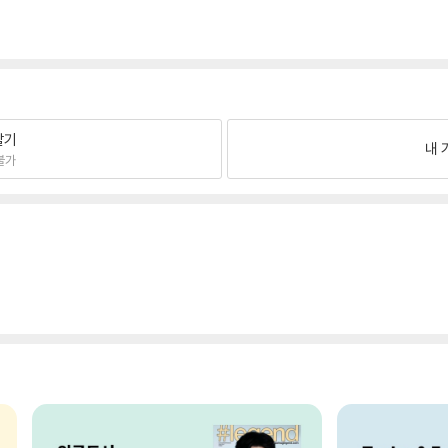
팔기
내 
불가