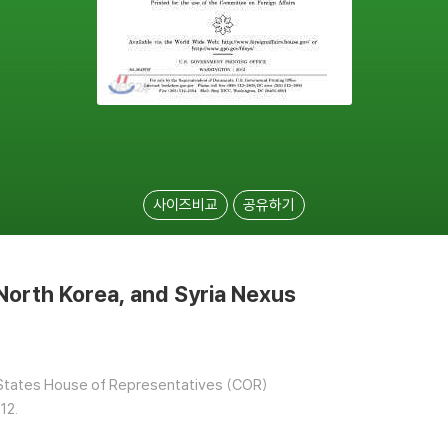
사이즈비교
공유하기
 North Korea, and Syria Nexus
 States House of Representatives (COR)
12.