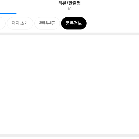
리뷰/한줄평
18
차
저자 소개
관련분류
품목정보