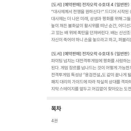
[도서] [예약판매] 전자오락 수호대 4 (일반판)
“대사제께서 전쟁을 원하신다!” 드디어 시작된
대사제는 더 나은 미래, 상생과 평화를 위해 그
높이 쳐든 불화살이 활시위를 떠난 순간, 어디선
고 있는 배 위에 폭탄을 던져버린다. 배는 산산
자신이 죽어야 하니 손을 놓으라고 하고, 퍼블리
[도서] [예약판매] 전자오락 수호대 5 (일반판)
파이팅 넘치는 대전격투게임에 평화를 사랑하는 
된다. 게임 장르를 넘나드는 것이 어떻게 가능한
전격투게임 특성상 『용검전설』도 같이 끝나게 될
패치 대리의 가이드에 따라 착실히 상대를 격파해
지막 스테이지를 앞두고 어김없이 찾아오는 도전자
목차
4권