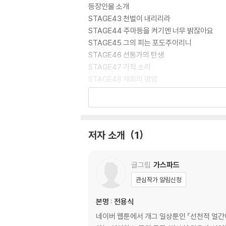
등장인물 소개
STAGE43 천벌이 내리리라
STAGE44 주마등을 켜기엔 너무 밝잖아요
STAGE45 그의 피는 포도주이리니
STAGE46 선동가의 탄생
STAGE47 기적 소리
STAGE48 재회의 명암
STAGE49 신성은 마음속에
STAGE50 메르시
STAGE51 다시 우리들의 고향은
STAGE52 소녀들은 틀리지 않았다
저자 소개
1
STAGE53 무차별 모험의 서
STAGE54 또 다른 미지와의 조우
전자오락 수호대 네컷만화
글그림
가스파드
관심작가 알림신청
5권
본명 : 전용식
등장인물 소개
네이버 웹툰에서 개그 일상툰인 『선천적 얼간이
STAGE55 로마에 가면 로마법을 따르라