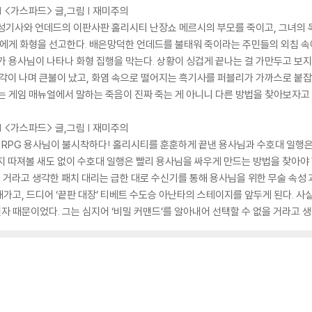
| <가스파드> 글,그림 | 재미주의
 성기사와 언데드의 이판사판 홀리시티 난장쇼 메르시의 부모를 죽이고, 그녀의 
들에게 화형을 선고한다. 배은망덕한 언데드를 불태워 죽이라는 주민들의 외침 
가 용사님이 나타나 화형 집행을 막는다. 상황이 싱겁게 끝나는 걸 가만두고 보
조각이 나며 큰불이 났고, 화염 속으로 떨어지는 흑기사를 퍼블리가 가까스로 
는 게임 매뉴얼에서 말하는 죽음이 진짜 죽는 게 아니니 다른 방법을 찾아보자고 
| <가스파드> 글,그림 | 재미주의
RPG 용사님이 불시착하다! 홀리시티를 훈훈하게 끝낸 용사님과 수호대 일행
지 따져볼 새도 없이 수호대 일행은 빨리 용사님을 싸우게 만드는 방법을 찾아야 
 거라고 생각한 패치 대리는 급한 대로 수신기를 통해 용사님을 위한 무술 속성
가고, 드디어 ‘끝판 대장’ 티베트 수도승 아난타의 스테이지를 앞두게 된다. 사
 때문이었다. 그는 심지어 ‘비밀 커맨드’를 알아내어 선택할 수 없을 거라고 생