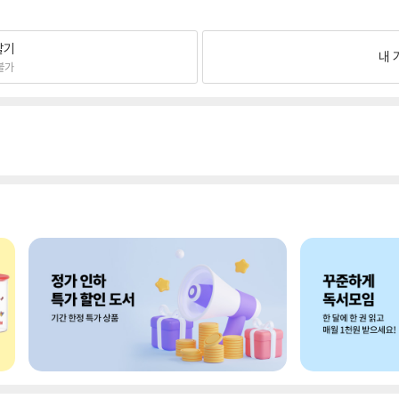
팔기
내 
불가