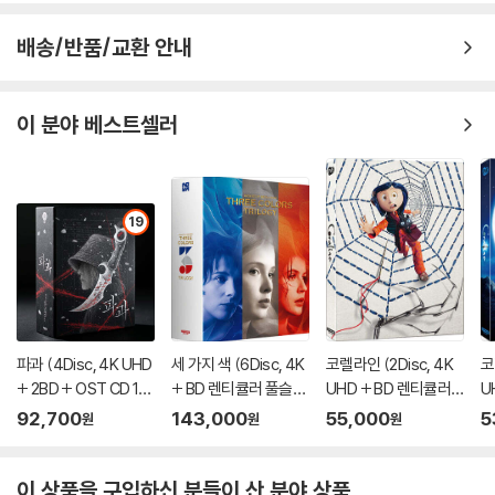
것을 권유해 드립니다.
2) 정전기와 먼지로 인해 재생이 원활하지 않은 경우가 있습니다. 디스크
배송/반품/교환 안내
를 마른 천으로 닦으시거나, DVD 클리너 등 전용 제품을 이용하면 대부분
해결됩니다.
이 분야 베스트셀러
3) 일부 PC 연결형 ODD의 경우 호환 상의 문제로 정상적인 디스크도 재
생이 불가능한 경우가 있습니다. 독립형 전용 플레이어 사용을 권장드리
며, ODD 사용으로 인한 재생 불량의 경우 교환 시에도 동일한 오류가 발
생할 수 있음을 알려드립니다.
19
※ 디스크 외관 불량
디스크에 미세한 잔 흠집이 남아있거나 인쇄 면이 깨끗하지 않은 경우가
있으며, 상품의 불량이 아닙니다. 단, 재생에 이상이 있는 경우에는 불량으
로 인한 반품/교환이 가능합니다.
파과 (4Disc, 4K UHD
세 가지 색 (6Disc, 4K
코렐라인 (2Disc, 4K
코
+ 2BD + OST CD 15
+ BD 렌티큘러 풀슬립
UHD + BD 렌티큘러
U
※ 교환/반품 안내
00장 한정 스틸북 한정
트릴로지 박스 한정판)
풀슬립 A Type 700장
y
1) 불량으로 인한 교환/반품 요청 시에는 불량 확인을 위해 개봉 시의 동영
92,700
143,000
55,000
5
원
원
원
판) : 블루레이
: 블루레이
한정판) : 블루레이
블
상을 요청할 수 있으며, 동영상이 없는 경우 교환/반품이 제한될 수 있습니
다.
이 상품을 구입하신 분들이 산 분야 상품
관련 사진과 동영상 및 재생 기기 모델명을 첨부하여 첨부하여 고객센터에