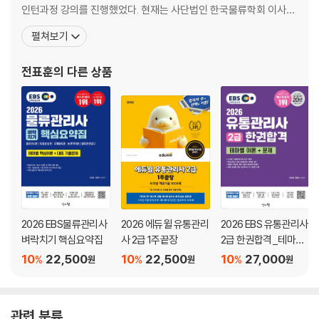
기출예상문제
인턴과정 강의를 진행했었다. 현재는 사단법인 한국물류학회 이사이
자 사단법인 한국유통학회 정회원, 인하대학교 산학협력교수, EBS
펼쳐보기
SECTION 4 관광의 진흥과 홍보
물류관리사 물류관련법규, EBS 관광통역안내사 관광법규 교수를 역
기출예상문제
임하고 있으며, 인하대학교 미래인재개발원 글로벌물류과정 강의,
전표훈
의 다른 상품
고용노동부/한국산업인력공단 물류관리과정 강의를 진행하고 있다.
SECTION 5 관광지 등의 개발
01. 관광지 및 관광단지의 개발
02. 관광특구
기출예상문제
SECTION 6 보 칙
기출예상문제
2026 EBS물류관리사
2026 에듀윌 유통관리
2026 EBS 유통관리사
SECTION 7 벌 칙
벼락치기 핵심요약집
사 2급 1주끝장
2급 한권합격_테마별
기출예상문제
이론+문제
10
22,500
10
22,500
10
27,000
%
%
%
원
원
원
Chapter 3 관광진흥개발기금법
01. 목 적
관련 분류
02. 관광진흥개발기금