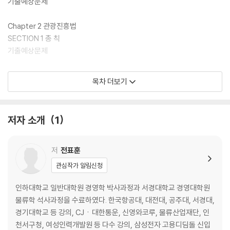
기출예상문제
Chapter 2 관광진흥법
SECTION 1 총 칙
기출예상문제
SECTION 2 관광사업
목차 더보기
01. 통 칙
02. 여행업
03. 관광숙박업 및 관광객 이용시설업 등
저자 소개
1
04. 카지노업
05. 유원시설업
06. 영업에 대한 지도와 감독
저
전표훈
07. 관광종사원
관심작가 알림신청
기출예상문제
인하대학교 일반대학원 경영학 박사과정과 서경대학교 경영대학원
SECTION 3 관광사업자 단체
물류학 석사과정을 수료하였다. 한국항공대, 대전대, 공주대, 서경대,
01. 한국관광협회중앙회
경기대학교 등 강의, CJㆍ대한통운, 신영와코루, 물류산업재단, 인
02. 지역별ㆍ업종별 관광협회
천서구청, 여성인력개발원 등 다수 강의, 삼성전자 고용디딤돌 신입