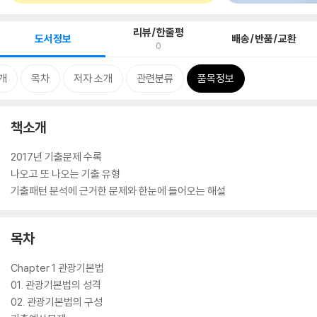
리뷰/한줄평
도서정보
배송/반품/교환
0
개
목차
저자 소개
관련분류
품목정보
책소개
2017년 기출문제 수록
나오고 또 나오는 기출 유형
기출패턴 분석에 근거한 문제와 한눈에 들어오는 해설
목차
Chapter 1 관광기본법
01. 관광기본법의 성격
02. 관광기본법의 구성