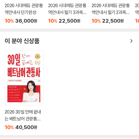
2026 시대에듀 관광통
2026 시대에듀 관광통
2026 시대에듀 관광통
2
역안내사 단기완성
역안내사 필기 3과목
역안내사 필기 2과목
역
관광법규 한권으로 끝
관광자원해설 한권으
관
10
36,000
10
22,500
10
22,500
1
%
%
%
원
원
원
내기
로 끝내기
끝
이 분야 신상품
2026 30일 만에 끝내
는 베트남어 관광통역
안내사
10
40,500
%
원