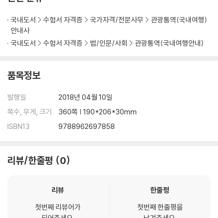
03. 기금운용위원회
국내도서
수험서 자격증
국가자격/전문사무
관광통역(국내여행)
기출예상문제
안내사
국내도서
수험서 자격증
법/인문/사회
관광통역(국내여행안내)
Chapter 4 국제회의산업 육성에 관한 법률
01. 목 적
02. 용어의 정의
품목정보
03. 국제회의산업 육성기본계획
04. 권한의 위탁
발행일
2018년 04월 10일
기출예상문제
쪽수, 무게, 크기
360쪽 | 190*206*30mm
[부 록] 한국관광공사법령 및 기출문제
ISBN13
9788962697858
한국관광공사법령
2017년 관광통역안내사 관광법규 기출문제
리뷰/한줄평
0
리뷰
한줄평
첫번째 리뷰어가
첫번째 한줄평을
되어주세요.
남겨주세요.