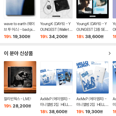
wave to earth (웨이
Young K (DAY6) - Y
Young K (DAY6) - Y
Yo
브 투 어스) - bad pie
OUNGEST [Wallet &
OUNGEST [2종 SE
O
ces
Keyring ver.]
T]
m
19
19,300
19
34,200
18
38,600
1
%
%
%
원
원
원
이 분야 신상품
찰리빈웍스 - LIVE!
AxMxP (에이엠피) -
AxMxP (에이엠피) -
A
미니앨범 2집 : HELLO
미니앨범 2집 : HELLO
미
19
28,200
%
원
AxMxP [2종 SET]
AxMxP [AGAIN ver.]
A
18
38,600
19
19,300
1
%
%
원
원