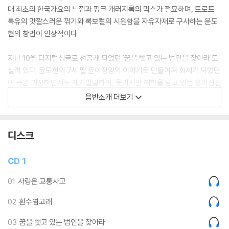
대 최초의 한국가요의 느낌과 펑크 개러지록의 믹스가 절묘하며, 트로트
특유의 맛깔스러운 꺾기와 록보컬의 시원함을 자유자재로 구사하는 윤도
현의 창법이 인상적이다.
지난 10월 디지털싱글로 선공개 되었던 '꿈을 뺏고 있는 범인을 찾아라'도
실려 있다. 윤도현의 7세 딸 윤이정양의 이야기로 만들어져 화제가 되었던
이 곡은 괴상하면서도 재기발랄하며, 웃기지만 해학을 담고 있는 흥미진진
한 미스터리 추리 스릴러 송이다.
음반소개 더보기
그리고YB 팬들의 워너비송 '나는 나비', 'It burns' 새로운 버전으로 재탄
생되어 실려 있다.
디스크
CD 1
01
사랑은 교통사고
02
흰수염고래
03
꿈을 뺏고 있는 범인을 찾아라