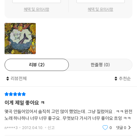
혜택 및 유의사항
혜택 및 유의사항
리뷰
2
한줄평
0
리뷰전체
추천순
이게 제일 좋아요 ㅋ
몇곡 안들어있어서 솔직히 고민 많이 했었는데.. 그냥 질렀어요 . ㅋㅋ 완전
노래 하나하나 너무 너무 좋구요.. 무엇보다 가사가 너무 좋아요 흐잉 ㅋㅋ
n****3
2012.04.10.
신고
0
댓글
0