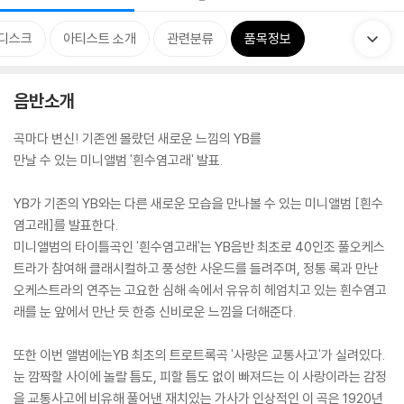
디스크
아티스트 소개
관련분류
품목정보
음반소개
곡마다 변신! 기존엔 몰랐던 새로운 느낌의 YB를
만날 수 있는 미니앨범 '흰수염고래' 발표.
YB가 기존의 YB와는 다른 새로운 모습을 만나볼 수 있는 미니앨범 [흰수
염고래]를 발표한다.
미니앨범의 타이틀곡인 '흰수염고래'는 YB음반 최초로 40인조 풀오케스
트라가 참여해 클래시컬하고 풍성한 사운드를 들려주며, 정통 록과 만난
오케스트라의 연주는 고요한 심해 속에서 유유히 헤엄치고 있는 흰수염고
래를 눈 앞에서 만난 듯 한층 신비로운 느낌을 더해준다.
또한 이번 앨범에는YB 최초의 트로트록곡 '사랑은 교통사고'가 실려있다.
눈 깜짝할 사이에 놀랄 틈도, 피할 틈도 없이 빠져드는 이 사랑이라는 감정
을 교통사고에 비유해 풀어낸 재치있는 가사가 인상적인 이 곡은 1920년