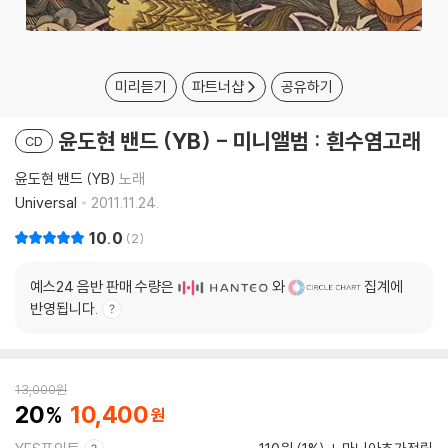
미리듣기
파트너샵
공유하기
윤도현 밴드 (YB) - 미니앨범 : 흰수염고래
CD
윤도현 밴드 (YB)
노래
Universal
2011.11.24.
10.0
2
예스24 음반 판매 수량은
와
집계에
반영됩니다.
13,000
원
20
10,400