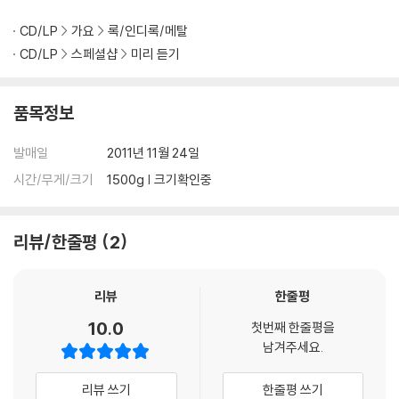
CD/LP
가요
록/인디록/메탈
CD/LP
스페셜샵
미리 듣기
품목정보
발매일
2011년 11월 24일
시간/무게/크기
1500g | 크기확인중
리뷰/한줄평
2
리뷰
한줄평
10.0
첫번째 한줄평을
남겨주세요.
리뷰 쓰기
한줄평 쓰기