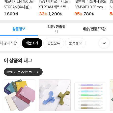
미쯔비시 UNI 150 JET
[알앤비]미쯔비시 JET
[알앤비]미쯔비시 SXE
[
STREAM(유니볼)젯
STREAM 제트스트림
3/MSXE3 0.38mm
노
스트림 볼...
볼펜 SX...
0.5mm 0.7m...
MN
1,800
33
1,200
35
780
5
%
%
원
원
원
리뷰/한줄평
상품정보
배송/반품/교환
78
체 공지사항
제품소개
관련분류
품목정보
이 상품의 태그
#2025문구기프트BEST