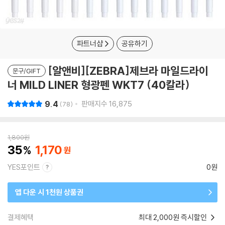
파트너샵
공유하기
[알앤비][ZEBRA]제브라 마일드라이
문구/GIFT
너 MILD LINER 형광펜 WKT7 (40칼라)
9.4
판매지수
16,875
78
1,800
원
35
1,170
YES포인트
0원
앱 다운 시 1천원 상품권
결제혜택
최대 2,000원 즉시할인