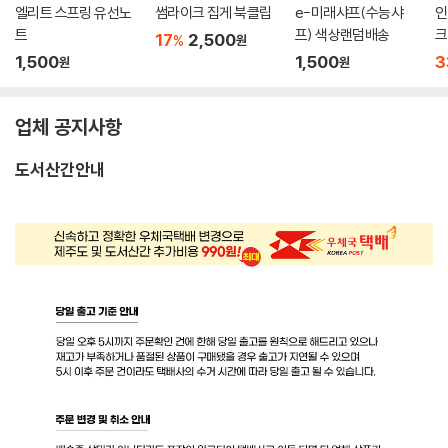
엘리트 스프링 유선노
썸라이크 집게 북클립
e-미래샤프(수능샤
인
트
프) 색상랜덤배송
크
17
2,500
%
원
1,500
1,500
3
원
원
업체 공지사항
도서산간안내