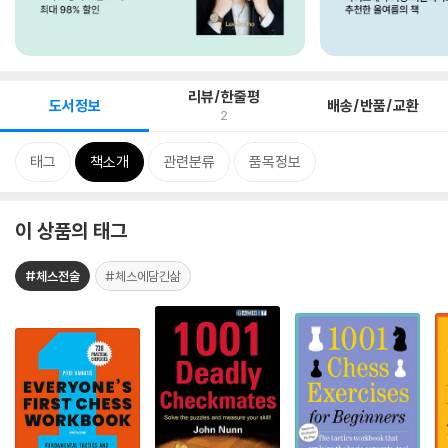
리뷰/한줄평
도서정보
배송/반품/교환
2
태그
책소개
관련분류
품목정보
이 상품의 태그
#체스전술
#체스에담긴삶