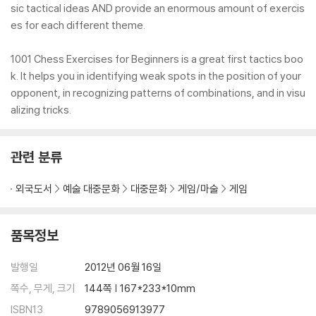
sic tactical ideas AND provide an enormous amount of exercis
es for each different theme.
1001 Chess Exercises for Beginners is a great first tactics boo
k. It helps you in identifying weak spots in the position of your
opponent, in recognizing patterns of combinations, and in visu
alizing tricks.
관련 분류
외국도서
예술 대중문화
대중문화
게임/마술
게임
품목정보
발행일
2012년 06월 16일
쪽수, 무게, 크기
144쪽 | 167*233*10mm
ISBN13
9789056913977