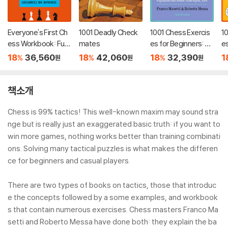
Everyone's First Ch
1001 Deadly Check
1001 Chess Exercis
10
ess Workbook: Fun
mates
es for Beginners: Se
es
damental Tactics an
cond Edition
T
18
36,560
18
42,060
18
32,390
1
%
%
%
원
원
원
d Checkmates for I
oo
mprovers - 738 Pra
ns
ctical Exercises
책소개
Chess is 99% tactics! This well-known maxim may sound stra
nge but is really just an exaggerated basic truth: if you want to
win more games, nothing works better than training combinati
ons. Solving many tactical puzzles is what makes the differen
ce for beginners and casual players.
There are two types of books on tactics, those that introduc
e the concepts followed by a some examples, and workbook
s that contain numerous exercises. Chess masters Franco Ma
setti and Roberto Messa have done both: they explain the ba