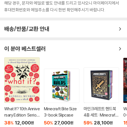
해당 경우, 문자와 메일로 별도 안내를 드리고 있사오니 마이페이지에서
휴대전화번호와 메일주소를 다시 한번 확인해주시기 바랍니다.
배송/반품/교환 안내
이 분야 베스트셀러
What If? 10th Annive
Minecraft Bite Size
마인크래프트 핸드북
W
rsary Edition: Seriou
3-book Slipcase
4종 세트 : Minecraft
0 
s Scientific Answers
The Complete Han
pe
38
12,000
50
27,000
59
28,100
1
%
%
%
원
원
원