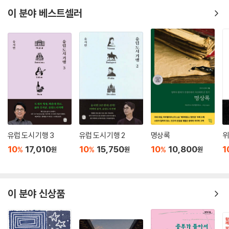
이 분야 베스트셀러
스스로 깨닫는 공부를 하라
: “스스로 깨닫는 것은 일당백의 공부가 된다” _ 왕양명(王陽明)
“난을 치는 것이 비록 작은 도이기는 하나 법도가 없이는 이루어지지 않거
늘, 하물며 이보다 큰 일에 있어서랴!” 김정희(金正喜)의 말이다. 서예가
로만 알고 있는 김정희가 말하는 공부법은 극과 극은 통한다는 자명한 진
리를 다시 한번 새기게 한다. 이어지는 말은 “난 치는 데 손을 대자면 마땅
히 자신을 속이지 않는 데서부터 시작해야 한다”라는 것으로, 공부란 자신
의 진면목을 찾는 과정임을 일깨워준다. 옛사람들이 선인들의 말을 맹목적
으로 좇기만 했을 것이라는 추측은 오해에 불과하다. 왕양명은 “학문은 마
음으로 깨닫는 것을 귀하게 여긴다. 마음에 비추어 보아 옳지 않다면 설혹
유럽 도시 기행 3
유럽 도시 기행 2
명상록
위
공자의 말일지라도 옳다고 하지 못하겠거든, 하물며 공자보다 못한 사람이
10
17,010
10
15,750
10
10,800
1
%
%
%
원
원
원
한 말임에랴”라고 하여, 스스로 깨닫는 공부의 중요성을 강조한다.
또 선인들의 공부법이 한가지만 있는 것은 아니다. 주자(朱子)가 “공부는
닭이 알을 품는 것과 같다”라고 하고, 이황이 “학문하는 것은 거울을 닦는
데 비유할 수 있다”라고 하는 것에서 알 수 있듯 주자나 이황은 따지는 공
이 분야 신상품
부를 많이 하고, 그만큼 엄정하게 자신을 관리했다. 반면 서경덕(徐敬德)
이나 홍대용(洪大容) 등은 명상과 직관을 중요시해 깊이 생각하거나 뜻
을 담대하게 가지는 것을 중요하게 여겼다. 그외에도 조식(曺植)은 실천