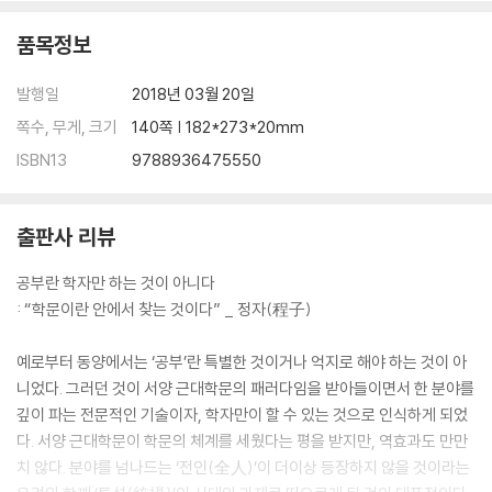
품목정보
발행일
2018년 03월 20일
쪽수, 무게, 크기
140쪽 | 182*273*20mm
ISBN13
9788936475550
출판사 리뷰
공부란 학자만 하는 것이 아니다
: “학문이란 안에서 찾는 것이다” _ 정자(程子)
예로부터 동양에서는 ‘공부’란 특별한 것이거나 억지로 해야 하는 것이 아
니었다. 그러던 것이 서양 근대학문의 패러다임을 받아들이면서 한 분야를
깊이 파는 전문적인 기술이자, 학자만이 할 수 있는 것으로 인식하게 되었
다. 서양 근대학문이 학문의 체계를 세웠다는 평을 받지만, 역효과도 만만
치 않다. 분야를 넘나드는 ‘전인(全人)’이 더이상 등장하지 않을 것이라는