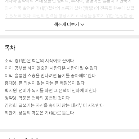
게나마 동약학의 거대 흐름인 성리학, 주자학, 양명학은 물론이고 한국에
와서 더욱 발전한 기(氣)철학의 흐름과 실학(實學)의 전통을 한눈에 살필
수 있도록 했다. 자신의 인격을 향상시키고 세상을 밝히기 위한 ‘진정한 공
부’를 알려준다는 의미를 넘어, 한권으로 동양 사상의 흐름을 파악할 수 있
책소개 더보기
다는 점은 이 책의 또다른 미덕이다.
목차
조식. 경(敬)은 학문의 시작이요 끝이다
이이. 공부를 하지 않으면 사람다운 사람이 될 수 없다
이익. 훌륭한 스승을 만나려면 묻기를 좋아해야 한다
홍대용. 큰 의심이 없는 자는 큰 깨달음이 없다
박지원. 선비가 독서를 하면 그 은택이 천하에 미친다
정약용. 학문은 천하의 공변된 것이다
김정희. 글쓰기는 자신을 속이지 않는 데서부터 시작한다
최한기. 상등의 학문은 기(氣)로 듣는다