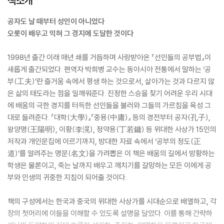
책소개
공자도 날 때부터 성인이 아니었다
오롯이 배우고 익혀 그 경지에 도달한 것이다
1998년 출간 이래 매년 쇄를 거듭하며 사랑받아온 『선인들의 공부법』이
새롭게 출간되었다. 편역자 박희병 교수는 동아시아 전통에서 말하는 ‘공
부(工夫)’란 즐거움 속에서 평생 하는 것으로서, 살아가는 것과 다르지 않
은 삶의 태도라는 점을 일깨워준다. 진정한 스승을 찾기 어려운 우리 시대
에 배움의 극한 경지를 터득한 선인들을 불러와 그들의 가르침을 육성 그
대로 들려준다. 『대학(大學)』『중용(中庸)』 등의 경전부터 공자(孔子),
왕양명(王陽明), 이황(李滉), 정약용(丁若鏞) 등 위대한 사상가 15인의
저작과 개인문집에 이르기까지, 방대한 자료 속에서 ‘공부의 정도(正
道)’를 알려주는 명문(名文)을 가려뽑은 이 책은 배움의 길에서 방황하는
학생은 물론이고, 죽는 날까지 배우고 깨치기를 갈망하는 모든 이에게 공
부와 인생의 귀중한 지침이 되어줄 것이다.
책의 구성에서는 한국과 중국의 위대한 사상가를 시대순으로 배열하고, 각
장의 첫머리에 이들을 이해할 수 있도록 설명을 달았다. 이를 통해 간략하