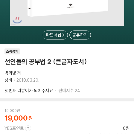
파트너샵
공유하기
소득공제
선인들의 공부법 2 (큰글자도서)
박희병
저
창비
2018.03.20.
첫번째 리뷰어가 되어주세요
판매지수
24
19,000
원
19,000
YES포인트
0원