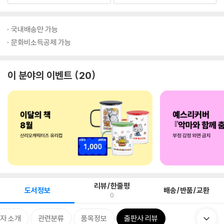
국내배송만 가능
문화비소득공제 가능
이 분야의 이벤트
20
리뷰/한줄평
도서정보
배송/반품/교환
0
자 소개
관련분류
품목정보
출판사 리뷰