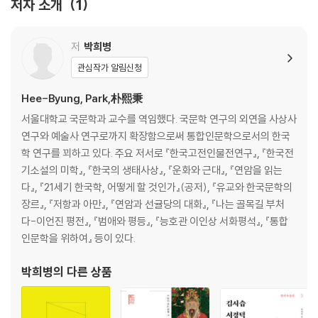
저자 소개
1
저
박희병
관심작가 알림신청
Hee-Byung, Park,朴熙秉
서울대학교 국문학과 교수를 역임했다. 국문학 연구의 외연을 사상사
연구와 예술사 연구로까지 확장함으로써 통합인문학으로서의 한국
학 연구를 꾀하고 있다. 주요 저서로 『한국고전인물전연구』, 『한국전
기소설의 미학』, 『한국의 생태사상』, 『운화와 근대』, 『연암을 읽는
다』, 『21세기 한국학, 어떻게 할 것인가』(공저), 『유교와 한국문학의
장르』, 『저항과 아만』, 『연암과 선귤당의 대화』, 『나는 골목길 부처
다-이언진 평전』, 『범애와 평등』, 『능호관 이인상 서화평석』, 『통합
인문학을 위하여』 등이 있다.
박희병
의 다른 상품