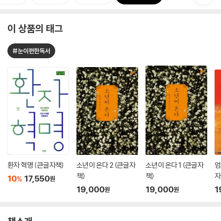
이 상품의 태그
#눈이편한독서
환자 혁명 (큰글자책)
소년이 온다 2 (큰글자
소년이 온다 1 (큰글자
엄
책)
책)
자
10
17,550
%
원
19,000
19,000
1
원
원