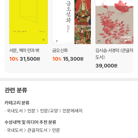
서문, 책의 안과 밖
금오신화
김시습·서경덕 (큰글자
도서)
10
31,500
10
15,300
%
%
원
원
39,000
원
관련 분류
카테고리 분류
국내도서
인문
인문/교양
인문에세이
수상내역 및 미디어 추천 분류
국내도서
큰글자도서
인문