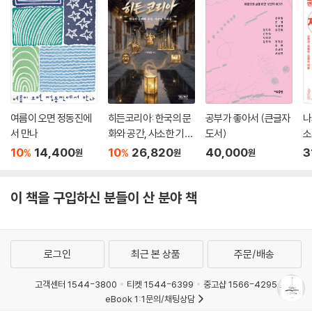
을 강조하고 박지원(朴趾源), 정약용은 공부를 천하를 이롭게 하는 방법
으로 받아들였다.
가장 유명한 좌우명은 탕왕이 세숫대야에 써놓고 매일 아침 살펴보았다 글
‘日新又日新’이다. 이처럼 누구나 가슴에 새긴 말이 하나쯤은 있을 텐데,
오늘날 사람들은 그마저도 빠뜨리고 지내는 듯하다. 매일 ‘日新又日新’를
점검하는 이와 그렇지 않은 이의 삶의 방향은 시간이 지날수록 큰 차이를
보이게 마련이다.
여름이 오면 정동진에
히든코리아: 한국의 문
공부가 좋아서 (큰글자
나
‘공부 비법’을 기대한 이들에게 이 책은 실망감을 안겨줄지 모른다. 하지만
서 만나
화와 공간, 사소한 기적
도서)
소
삶과 공부가 둘이 아님을 깨달은 선인들의 한마디 말은 지금까지의 공부와
들
서
10
14,400
10
26,820
40,000
3
%
%
원
원
원
인생을 되돌아보는 계기가 되어줄 것이다. 특히 배움의 열정을 이어가는
이들이나, 이제 막 공부의 참맛을 알아가는 이들에게는 매일 아침 가슴에
이 책을 구입하신 분들이 산 분야 책
새겨야 할 좌우명이자 인생의 지침이 되어줄 것이다.
로그인
최근 본 상품
주문/배송
고객센터 1544-3800
티켓 1544-6399
중고샵 1566-4295
eBook 1:1문의/채팅상담