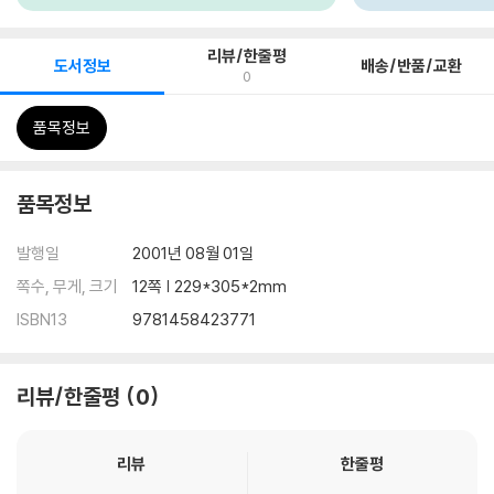
리뷰/한줄평
도서정보
배송/반품/교환
0
품목정보
품목정보
발행일
2001년 08월 01일
쪽수, 무게, 크기
12쪽 | 229*305*2mm
ISBN13
9781458423771
리뷰/한줄평
0
리뷰
한줄평