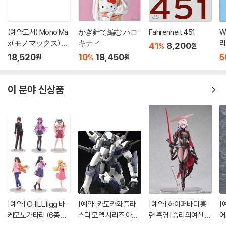
(예약도서) Mono Ma
かぎ針で編む ハロ-
Fahrenheit 451
W
x(モノマックス) 20
キティ
리
41
8,200
%
원
26年10月號
'
18,520
10
18,450
5
%
원
원
이 분야 신상품
[예약] CHILLfigg 바
[예약] 카도카와 플라
[예약] 하이퍼바디 홍
[
케모노가타리 (6종 세
스틱 모델 시리즈 아바
련 흑영 l 승리의여신 니
어