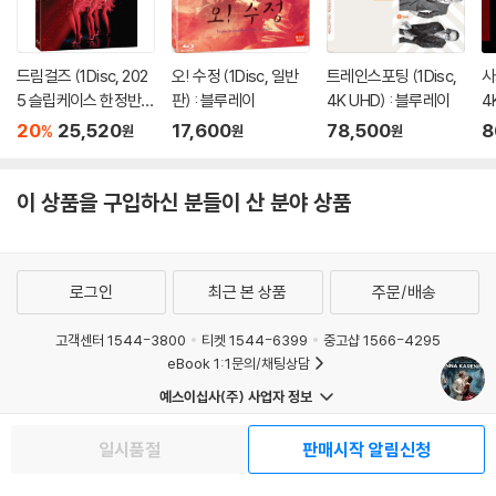
때문에 거대한 세트 촬영에서 보다 디테일하고 농축된 장면 연출을 가능하
게 했다. 이 뿐 아니라 시머스 맥가비는 [어톤먼트]에 이어 다시 한번 자신
의 카메라 렌즈를 디올 스타킹으로 감쌌다. [어톤먼트]에서 여주인공이 처
드림걸즈 (1Disc, 202
오! 수정 (1Disc, 일반
트레인스포팅 (1Disc,
사
음 사랑에 빠진 행복한 시기를 표현하기 위해 보다 찬란하고 아름다운 장
5 슬립케이스 한정반 B
판) : 블루레이
4K UHD) : 블루레이
4
면 연출을 위해 처음으로 사용했던 데 이어, [안나 카레니나]에서는 주인
D) : 블루레이
20
25,520
17,600
78,500
8
%
원
원
원
공 안나를 더욱 아름답고 신비로운 이미지로 돋보이게 하기 위해서였다.
그는 “스타킹으로 렌즈를 감싸면, 셀룰로이드 필름처럼 보이면서 화사해
보이는 효과가 나기 때문에, 인물의 피부가 더 빛나 보인다”고 말한다. 그
이 상품을 구입하신 분들이 산 분야 상품
는 [어톤먼트]에 이어 [안나 카레니나]를 통해 조 라이트 감독과 또 한번
완벽한 호흡을 맞추며 인물을 아름답고 신비롭게 표현함과 동시에 격정적
인 사랑에 빠진 캐릭터를 긴장감 넘치게 그려내는 뛰어난 영상미를 선보였
로그인
최근 본 상품
주문/배송
다.
고객센터 1544-3800
티켓 1544-6399
중고샵 1566-4295
연극식 구성 위한 100 여 개 대규모 세트와 러시아 로케이션의 완벽 조화!
eBook 1:1문의/채팅상담
영화 사상 최초로 도입한 연극식 구성을 위해 조 라이트 감독과 제작진은
예스이십사(주) 사업자 정보
총 4개의 스테이지와 100여개의 대규모 세트를 제작했다. 무도회장, 아이
이용약관
개인정보처리방침
청소년보호정책
스링크장, 경마장, 기차역과 같은 대규모 세트뿐 아니라, 카레닌 저택, 그
일시품절
판매시작 알림신청
PC버전
회사소개
거래처관계자께
랜드 호텔 등 규모와 쓰임에 따라 각 무대를 나누어 사용했다. 그 결과 [안
도서홍보
광고
나 카레니나]는 240개의 씬과 83개의 대사씬을 12주에 걸쳐 촬영했다.