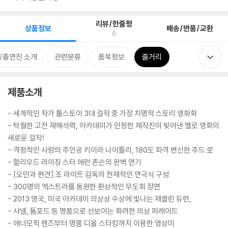
리뷰/한줄평
상품정보
배송/반품/교환
0
/출연진 소개
관련분류
품목정보
줄거리
제품소개
- 세계적인 작가 톨스토이 3대 걸작 중 가장 치명적 스토리 영화화
- 탁월한 고전 재해석력, 아카데미가 인정한 제작진이 빚어낸 멜로 영화의
새로운 걸작!
- 격정적인 사랑의 주인공 키이라 나이틀리, 180도 파격 변신한 주드 로
- 할리우드 라이징 스타 애런 존슨의 완벽 연기
- [오만과 편견] 조 라이트 감독의 천재적인 연극식 구성
- 300명의 엑스트라를 동원한 환상적인 무도회 장면
- 2013 영국, 미국 아카데미 의상상 수상에 빛나는 재클린 듀런,
- 샤넬, 톰포드 등 명품으로 선보이는 화려한 의상 퍼레이드
- 애너모픽 렌즈부터 명품 디올 스타킹까지 이용한 영상미