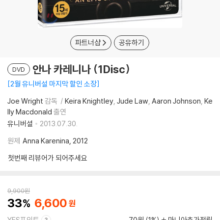
파트너샵
공유하기
안나 카레니나 (1Disc)
DVD
2월 유니버설 마지막 할인 소장
Joe Wright
감독
Keira Knightley
Jude Law
Aaron Johnson
Ke
lly Macdonald
출연
유니버셜
2013.07.30.
원제
Anna Karenina, 2012
첫번째 리뷰어가 되어주세요
9,900
원
33
6,600
YES포인트
70원 (1%)
마니아추가적립