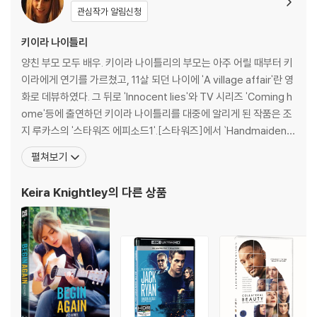
관심작가 알림신청
세기의 배우들이 탐낸 ‘안나’로 선택된 키이라 나이틀리, 180도 파격 변신
한 주드 로
키이라 나이틀리
금발의 매력적인 외모, 할리우드 라이징 스타 애런 존슨
양친 부모 모두 배우. 키이라 나이틀리의 부모는 아주 어릴 때부터 키
안나 카레니나는 사랑 때문에 자신의 모든 것을 버렸고, 그로 인해 파국으
이라에게 연기를 가르쳤고, 11살 되던 나이에 'A village affair'란 영
로 치닫는 결말을 맞이하는 매력적이고 격정적인 인물이다. 이러한 이유로
화로 데뷰하였다. 그 뒤로 'Innocent lies'와 TV 시리즈 'Coming h
톨스토이의 [안나 카레니나]는 영화, 드라마, 뮤지컬, 발레 등으로 다양하
ome'등에 출연하던 키이라 나이틀리를 대중에 알리게 된 작품은 조
게 변주되었고, 당대 최고의 배우들이 안나 카레니나역을 탐냈다. 그레타
지 루카스의 '스타워즈 에피소드1'.[스타워즈]에서 `Handmaiden S
가르보, 비비안 리, 소피 마르소에 이어 21세기 새롭게 안나 카레니나를 환
abe`(아미달라 여왕의 시녀) 역을 맡았다. 14살의 나이에 많은 이들
펼쳐보기
생시킨 키이라 나이틀리. 그녀는 장르를 불문한 뛰어난 캐릭터 소화력으로
의 꿈인 '스타워즈' 시리즈에 출연하게 된 그녀는 후속작 '더 홀'에서
매번 독보적인 존재감을 드러내 단연 최고의 여배우임을 인정받아 왔다.
주연급인 프랭키를 맡아 더욱 대중에게 가까이 다가서게 된다.
그녀가 연기한 안나 카레니나는 역대 가장 진취적이고 도발적이라는 평가
Keira Knightley
의 다른 상품
를 받으며 안나 카레니나를 여성들의 공감과 선망을 받는 현대적이고 매력
적인 인물로 변화시켰다. [안나 카레니나]의 치명적인 러브스토리를 완성
하는데 빠져서는 안될 두 인물 카레닌과 브론스키를 연기한 주드 로와 애
런 존슨. 특히 주드 로는 피플지가 선정한 현존하는 최고의 섹시남으로 선
정될 만큼 할리우드를 대표하는 미남 배우이다. 그런 그가 [안나 카레니
나]에서 안나 카레니나의 남편이자 고지식하고 명예욕 높은 고위 관료인
카레닌을 연기하기 위해 180도 변신, 섹시함을 벗어 던지고 완벽한 중년