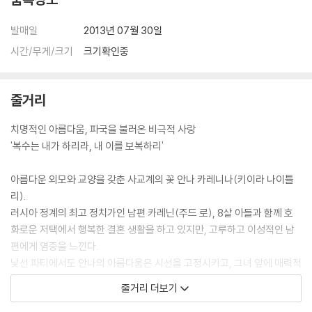
때문이다. 이러한 도전을 가능하게 한 것이 안무가 시디 라르비 세르카위
와 음악감독 다리오 마리오넬리였다. 안무가 세르카위는 전체적인 댄스 시
발매일
2013년 07월 30일
퀀스뿐만 아니라 각자 캐릭터에 맞는 동작들을 개발해 냈다. 그녀는 주연
시간/무게/크기
크기확인중
배우들 특유의 바디 랭귀지를 연구해 각 캐릭터들의 동작을 주변 인물들과
연결되도록 하는가 하면 매 장면마다 드라마에 발레적인 접근을 시도하기
도 했다. 또한 왈츠 시퀀스의 경우 기존 왈츠 스타일 보다 팔과 손을 더 많
줄거리
이 사용해 스토리를 더 잘 전달할 수 있도록 하였다. 이렇게 그녀의 강도 높
은 안무를 소화하기 위해 주연 배우들은 전문 무용단과 함께 한달 여 기간
치명적인 아름다움, 파국을 불러온 비극적 사랑
동안 댄스 동작이 자연스레 몸에 익숙해질 때까지 리허설을 강행했다. 이
'복수는 내가 하리라, 내 이를 보복하리'
러한 준비 과정을 거쳐 촬영된 무도회 장면에는 300여명의 엑스트라가 동
원되어 역동적이고 환상적인 장면을 연출해 냈다. 이 장면은 [어톤먼트]로
아름다운 외모와 교양을 갖춘 사교계의 꽃 안나 카레니나(키이라 나이틀
아카데미 음악상에 빛나는 마리오넬리의 아름다운 음악을 통해 더욱 빛을
리).
발했다. 그는 러시아 민요를 자주 들으면서 작곡 영감을 얻기도 했지만, 무
러시아 정계의 최고 정치가인 남편 카레닌(주드 로), 8살 아들과 함께 호
도회 장면에서 안나와 브론스키의 감정의 상호작용을 극적으로 표현하기
화로운 저택에서 행복한 결혼 생활을 하고 있지만, 고루하고 이성적인 남
위해 보다 현대적인 요소를 많이 가미하였다. 특히 왈츠와 마주르카 시퀀
편에게 염증을 느낀다.
스에서는 초현실적인 느낌을 더해 두 주인공의 감정선을 더욱 극대화 시켰
낯선 파티에서도 안나의 아름다움은 시선을 고정시키고, 그녀 앞에 매력적
다. 조 라이트 감독의 섬세한 연출력, 마리오넬리의 감각적인 음악과 세르
인 외모의 젊은 장교 브론스킨(아론 존슨)이 나타난다.
줄거리 더보기
카위의 역동적이면서도 극적인 동작들이 어울러낸 [안나 카레니나]의 무
안나는 애써 브론스킨을 외면하지만, 그의 저돌적인 애정공세에 결국 치명
도회 장면은 관객들에게 백 마디 대사보다 더 큰 긴장감과 감동을 선사한