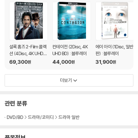
오는 작업에 성공한 바 있는 조 라이트 감독은 [안나 카레니나]를 영화화
하기로 결심하면서 그는 이전 작품들과 차별화된 자신만의 스타일을 만들
어내기 위해 고심했다. 결국 조 라이트 감독은 일반적인 영화 구성 대신 연
극 무대를 착안한 독특한 구성을 생각해 냈다. 극장 공간에 아이스링크, 무
도회장, 오페라 극장, 사교장, 경마장 등 화려한 대규모 세트를 준비하고
극장 전체를 연결시키는 하나의 문 등 구조적으로 미묘한 연결고리를 두어
셜록 홈즈 2-Film 콜렉
컨테이전 (2Disc, 4K
에이 아이 (1Disc, 일반
자연스레 세트의 전환이 이루어지도록 했다. 이와 같은 1870년대 러시아
션 (4Disc, 4K UHD
UHD BD) : 블루레이
판) : 블루레이
극장 배경의 대규모 세트는 모두 조 라이트 감독의 천재적인 상상력으로부
슬립케이스 포함) : 블
69,300
44,000
31,900
원
원
원
터 시작된 것으로 그는 이러한 무대 장치가 관객들의 상상력을 자극할 것
루레이
이라 자부했다. 환상적인 영상과 다양한 볼거리로 관객들을 매혹시킬 [안
더보기
나 카레니나]를 통해 조 라이트 감독은 그 누구도 모방할 수 없는 [안나 카
레니나]를 창조했을 뿐 아니라 자신만의 새롭고 독특한 영화 세계를 구축
하며 천재적 연출력을 다시 한번 입증했다.
관련 분류
300명의 엑스트라를 동원한 환상적인 무도회 장면
DVD/BD
드라마/코미디
드라마 일반
[안나 카레니나]에서 기존 영화에서 볼 수 없었던 독특한 연극적 구성을
도입한 조 라이트 감독에게도 무도회 장면 연출은 가장 큰 도전이었다. 이
장면에서는 대사 없이 오직 신체의 움직임만으로 스토리를 전달해야 했기
품목정보