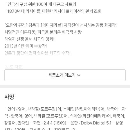
- 연극식 구성 위한 100여 개 대규모 세트와
- 1870년대 러시아를 재현한 러시아 로케이션의 완벽 조화
[오만과 편견] 감독과 [레미제라블] 제작진이 선사하는 감동 화제작!
치명적인 아름다움, 파국을 불러온 비극적 사랑
타임지 선정 올해 최고의 영화!
2013년 아카데미 수상작!
언론과 평단이 먼저 알아본 최고의 수작!
[보도 자료]
타임지 선정 2012년 최고의 영화! 2013년 아카데미 의상상 수상!
제품소개 더보기
“격정적으로 치닫는 감성과 지적인 황홀함을 지닌 작품”이라는 찬사와 함
께 미국 시사 주간지 TIME이 뽑은2012년 올해 최고의 영화로 선정된 [안
나 카레니나]. 제85회 아카데미 영화제에서 2013년 아카데미 시상식에서
사양
의상상, 촬영상, 음악상, 프로덕션 디자인상 부문에 노미네이트 되어 의상
상을 수상했다. [안나 카레니나]의 의상들은 영화가 표현할 수 있는 시각
- 언어 : 영어, 브라질(포르투갈)어, 스페인(라틴아메리카)어, 태국어 - 자
적 아름다움과 화려함의 극치를 보여주고 있다. 그 외에도 골든글로브 작
막 : 한국어, 영어, 브라질(포르투갈)어, 스페인(라틴아메리카)어, 태국어,
곡상에 노미네이트되고, 미국 방송 영화 비평가 협회가 주관하는 2013년
광동어, 만다린 - 화면 : 2.4:1 (16X9) - 음향 : Dolby Digital 5.1 - 상영
크리틱스 초이스 영화상에서 미술 감독상, 의상상 수상, 시카고 영화 비평
시간 : 130분 - 디스크 수 : 1 - 지역코드 : 3