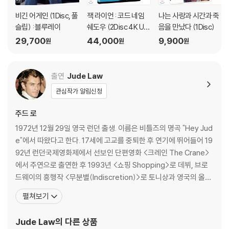
남성의 이미지로 탈바꿈 했다. 그와 더불어 안나 카레니나와의 사랑의 대
비긴 어게인 (1Disc, 풀
잭 라이언 : 코드 네임
나는 사랑과 시간과 죽
칭각을 이루는 인물 브론스키역을 맡은 애런 존슨. 그는 매튜 본 감독의
슬립) : 블루레이
쉐도우 (2Disc 4K UH
음을 만났다 (1Disc)
[킥 애스]부터 올리버 스톤 감독의 [파괴자들] 등 흥행력과 연출력을 겸비
D + BD 한정수량) : 블
29,700
44,000
9,900
원
원
원
한 최고의 감독들과 함께하며 연기력과 스타성을 인정 받았다. 더욱이 201
루레이
0년 엠파이어 어워드 신인상 수상은 물론 스크린 인터내셔널이 선정한 ‘내
일의 스타’로 지목될 만큼 최근 할리우드의 가장 핫한 라이징 스타이다. 그
출연
Jude Law
는 아름다운 금발과 빨려들 것 같은 매혹적인 눈빛으로 유혹하는 브론스키
관심작가 알림신청
로 열연한다.
주드 로
세계적 대문호 톨스토이 소설 중 가장 치명적인 스토리
1972년 12월 29일 영국 런던 출생. 이름은 비틀즈의 명곡 "Hey Jud
조 라이트 감독의 천재적인 연극식 구성으로 스크린에 부활!
e"에서 따왔다고 한다. 17세에 고교를 중퇴한 후 연기에 뛰어들어 19
러시아가 사랑한 세계적 대문호 레프 니콜라예비치 톨스토이. [전쟁과 평
92년 런던국제영화제에서 선보인 단편영화 <크레인 The Crane>
화], [부활]과 함께 [안나 카레니나]는 100년 넘는 세월 동안 전세계인들
에서 주연으로 출연한 후 1993년 <쇼핑 Shopping>로 데뷔, 브로
의 사랑을 받아온 스테디셀러이다. 그의 어떤 작품보다 치명적이고 아름다
드웨이의 흥행작 <무분별(Indiscretion)>로 토니상과 영국의 올리
운 사랑이야기를 담고 있을 뿐 아니라 뜨겁게 사랑하고 철저하게 파멸에
비에상에 노미네이트되면서 주목받기 시작했다. 96년 헐리웃에 진
이른 안나 카레니나의 삶을 통해 인생에 대한 철학적 사유를 끌어내는 위
펼쳐보기
출, 97년 극작가 오스카 와일드의 전기 영화 <와일드>(97)에서 와
대하고도 매력적인 작품이다. 이러한 이유로 현재까지 10여 차례나 TV 드
일드의 동성애 연인 보씨로 등장하여 영국의 영화 비평가 협회상과 E
라마와 영화 등으로 리메이크 된 바 있다. 이미 [오만과 편견] [어톤먼트]
Jude Law
의 다른 상품
vening Stan
로 감각적인 연출력을 선보이며 아름다운 소설을 스크린에 완벽하게 옮겨