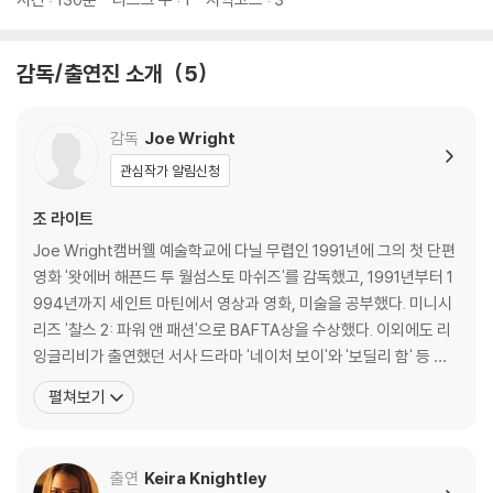
가 협회상 최고 미술 감독상을 수상했다.
감독/출연진 소개
5
[오만과 편견] 조 라이트 & [레미제라블] 워킹 타이틀사의 야심작!
[오만과 편견] [어톤먼트] 등을 통해 여주인공의 섬세하고도 농축된 감성
을 표현해 내며 아름다운 멜로 영화를 연출해 온 조 라이트 감독. 그는 제인
감독
Joe Wright
오스틴, 이안 맥이완과 같은 작가들의 소설을 영화화해 전 세계 영화 팬들
관심작가 알림신청
에게 아름답고 감동적인 러브스토리를 선사하는 탁월한 능력을 갖추기도
했다. 전작들에 이어 조 라이트 감독이 또 한번 유려한 솜씨를 발휘해 스크
조 라이트
린에 옮겨오고 싶었던 작품이 바로 러시아 대문호 톨스토이의 [안나 카레
Joe Wright캠버웰 예술학교에 다닐 무렵인 1991년에 그의 첫 단편
니나]이다. 한편 조 라이트 감독과 [오만과 편견] [어톤먼트]에 이어 세 번
영화 '왓에버 해픈드 투 월섬스토 마쉬즈'를 감독했고, 1991년부터 1
째 작품을 함께하는 워킹 타이틀사. 이미 프랑스 대문호 빅토르 위고의 동
994년까지 세인트 마틴에서 영상과 영화, 미술을 공부했다. 미니시
명소설을 원작으로 한 뮤지컬 영화 [레미제라블]로 평단의 찬사는 물론 2
리즈 '찰스 2: 파워 앤 패션'으로 BAFTA상을 수상했다. 이외에도 리
012년 세계적인 흥행에도 성공한 워킹 타이틀사가 또 한번 야심 차게 고전
잉글리비가 출연했던 서사 드라마 '네이처 보이'와 '보딜리 함' 등 여
의 재해석에 도전한다. 이들뿐 아니라 전 작품들에서 이미 환상의 호흡을
러 TV 시리즈를 연출했다. 장편 데뷔작인 '오만과 편견'으로 골든글
맞춰온 프로덕션 디자이너 사라 그린우드, 작곡가 다리오 마리오넬리, 의
펼쳐보기
로브 작품상에 노미네이트 되며 단숨에 이름을 알린 조 라이트는 '어
상 디자이너 재클린 듀런을 비롯해 각색가 톰 스톱파드까지 모두 아카데미
톤먼트'에서 슬프도록 아름다운 연인의 세밀한 감성을 아름다운 영상
수상 경력에 빛나는 최고의 제작진들이 참여해, 이들이 함께한 [안나 카레
으로 표현해 평단의 극찬을 받으
니나]는 고전의 감동을 넘어 멜로 영화의 새로운 걸작으로 탄생되었다.
출연
Keira Knightley