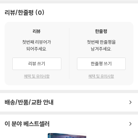
적 사랑에 빠지게 된다.
다.
뜨거운 욕망에 사로잡힌 안나는 브론스킨과 위험한 관계를 이어가고, 두
리뷰/한줄평
0
사람의 부적절한 관계가 사교계에 소문이 퍼지자, 안나는 가정을 버리고
2013 영국, 미국 아카데미 의상상 수상 재클린 듀런
도피하는데…
샤넬, 톰포드 등 명품으로 선보이는 화려한 의상 퍼레이드
리뷰
한줄평
[오만과 편견] [어톤먼트] 등을 통해 시각적 연출에 있어 탁월한 재능과 뛰
어난 아름다움을 선보였던 조 라이트 감독. 특히 그에게 영화 속 의상은 단
첫번째 리뷰어가
첫번째 한줄평을
되어주세요.
남겨주세요.
순히 의상을 넘어 캐릭터를 설명하고 스토리를 드러내는 중요한 수단으로
작용했다. 이러한 그의 정교하고 철저한 작업에 최고의 파트너를 이룬 사
리뷰 쓰기
한줄평 쓰기
람은 2013년 아카데미 시상식 의상상에 빛나는 재클린 듀런이다. 이미 앞
선 두 작품에서 조 라이트 감독뿐 아니라 키이라 나이틀리와도 호흡을 맞
혜택 및 유의사항
혜택 및 유의사항
췄던 그녀는 이번 [안나 카레니나]에서 이들과 궁극의 호흡을 자랑한다.
조 라이트 감독은 재클린 듀런에게 [안나 카레니나]가 1870년대를 배경
으로 하지만 안나의 모든 의상이 1950년대 풍을 띠면서도 영화 속 당대의
실루엣을 유지할 것을 강조했다. 이는 이전의 다른 [안나 카레니나] 보다
배송/반품/교환 안내
현대적이고 진취적인 주인공의 모습을 표현하기 위한 감독의 특별 주문이
었던 것. 재클린 듀런은 극중 안나의 이미지가 매우 고급스럽고, 프랑스 옷
이 분야 베스트셀러
을 입은 러시아 귀족으로 설정되어 있었기 때문에, 프랑스 패션의 대가 발
렌시아가와 디올의 작품들을 참고해 [안나 카레니나]의 의상 컨셉을 잡아
나갔다. 영화 속 안나 카레니나의 의상은 스커트는 1870년대 모양을 고수