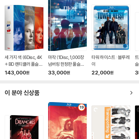
하면서 드레스 상의 부분을 1950년대 스타일로 디자인하였다. 한편 영화
속 안나의 고급스럽고 우아한 이미지를 완성시켜 준 것은 의상뿐 아니라
샤넬, 디올, 톰포드에 이르는 최고의 명품들로, 19세기 러시아 제국의 귀족
사회를 배경으로 사교계의 꽃으로 불렸던 안나 카레니나의 극적인 캐릭터
를 표현하기 위해 세계적인 명품을 총동원하였다. 특히 샤넬의 뮤즈이기도
한 키이라 나이틀리는 무도회 장면 촬영 당시 샤넬로부터 200만 달러 상
당의 스파클링 다이아몬드 쥬얼리를 협찬 받아 치명적인 매력의 안나 카레
세 가지 색 (6Disc, 4K
마작 (1Disc, 1,000장
타워 하이스트 : 블루레
트
니나를 완벽한 의상으로 표현해냈다.
+ BD 렌티큘러 풀슬립
넘버링 한정판 풀슬립)
이
슬
트릴로지 박스 한정판)
: 블루레이
이
143,000
33,000
22,000
3
원
원
원
애너모픽 렌즈부터 명품 디올 스타킹까지 이용한 [안나 카레니나]의 영상
: 블루레이
미
연극식 구성을 위해 극장 대규모 세트로 진행된 [안나 카레니나]의 촬영현
이 분야 신상품
장에서 조 라이트 감독의 까다로운 촬영 스타일과 호흡을 맞출 수 있는 사
람은 [어톤먼트]등으로 오랜 시간 호흡을 맞춰온 촬영감독 시머스 맥가비
19
뿐이었다. 대부분의 장면이 극장 세트에서 촬영되었는데 오히려 이러한 설
정이 영화의 미쟝센을 살리고 장면들의 응집성을 높이는 데 더욱 도움이
되었다고 전한다. [안나 카레니나]는 대부분을 애너모픽 렌즈(anamorp
hic lens)로 촬영했다. 이는 대형 장면을 좌우 방향으로 1/2로 압축해주기