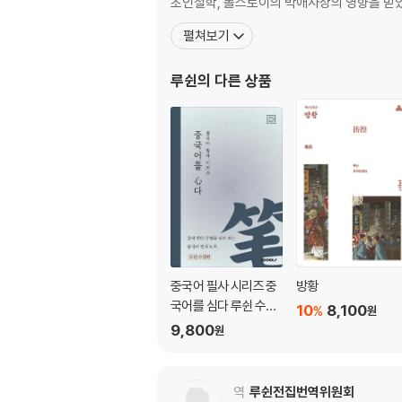
초인철학, 톨스토이의 박애사상의 영향을 받았
펼쳐보기
루쉰
의 다른 상품
중국어 필사 시리즈 중
방황
국어를 심다 루쉰 수필
10
8,100
%
원
편
9,800
원
역
루쉰전집번역위원회