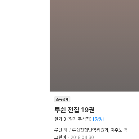
소득공제
루쉰 전집 19권
일기 3 (일기 주석집)
양장
루쉰
저
루쉰전집번역위원회
이주노
역
그린비
2018.04.30.