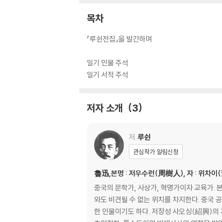
목차
『루쉰전집』을 발간하며
일기 인물 주석
일기 서적 주석
저자 소개
3
저
루쉰
관심작가 알림신청
魯迅,본명 : 저우수런(周樹人), 자 : 위차이
중국의 문학가, 사상가, 혁명가이자 교육가.
와도 비견될 수 없는 위치를 차지한다. 중국
한 인물이기도 하다. 저장성 사오싱(紹興)의 지주 집안에서 태어났으나, 조부의 하옥, 아버지의 병사 등으로 어려서부터 고생스럽게 살았다. 청년시대에 진화론과 니체의