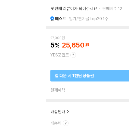
첫번째 리뷰어가 되어주세요
판매지수
12
베스트
일기/편지글 top20 1주
27,000
원
5
25,650
YES포인트
앱 다운 시 1천원 상품권
결제혜택
배송안내
배송비