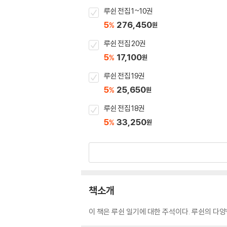
루쉰 전집 1~10권
5
276,450
%
원
루쉰 전집 20권
5
17,100
%
원
루쉰 전집 19권
5
25,650
%
원
루쉰 전집 18권
5
33,250
%
원
책소개
이 책은 루쉰 일기에 대한 주석이다. 루쉰의 다