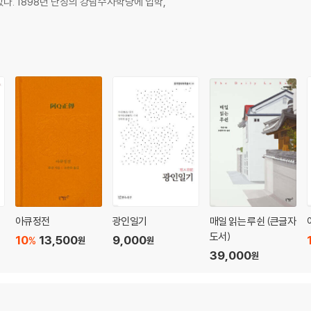
다. 1898년 난징의 강남수사학당에 입학,
아큐정전
광인일기
매일 읽는 루쉰 (큰글자
도서)
10
13,500
9,000
%
원
원
39,000
원