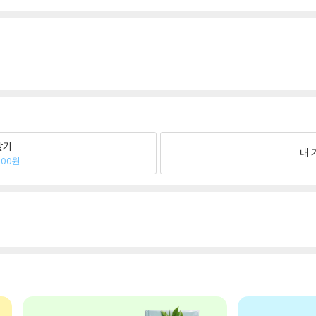
.
팔기
내 
300원