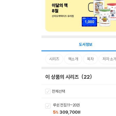
도서정보
시리즈
책소개
목차
저자 소
이 상품의 시리즈
22
전체선택
루쉰 전집 11~20권
5
309,700
%
원