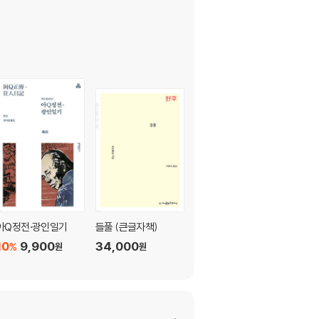
아Q정전·광인일기
들풀 (큰글자책)
들풀
10
9,900
34,000
18,800
%
원
원
원