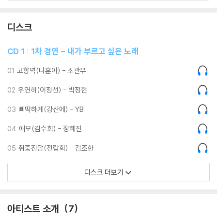
환상적인 곡이 완성되었다. 이 노래를 매력적인 목소리의 소유자, 박정현
씨가 불렀다는 것도 경이로운 일이라 할 수 있다.
디스크
YB의 선곡은 본인들이 너무도 좋아하는 뮤지션인 "강산에"씨가 부른 곡,
"삐딱하게"(강산에 작사 / 서우영 작곡 / YB 편곡)! YB는 그동안의 무대에
CD 1 : 1차 경연 - 내가 부르고 싶은 노래
서 새로운 모습을 시도하고자 했다면 이번엔 YB스러운 음악을 들려주려
하였다. 좀 더 편안한 마음으로 감상하기 바란다.
01
고향역(나훈아) - 조관우
02
우연히(이정선) - 박정현
발라드의 디바, 가수 장혜진은 "애모"(유영건 작사 / 유영건 작곡 / 황세준
편곡)를 편안하고 잔잔한 어쿠스틱버전으로 불렀다. 무대에서 열창하는
03
삐딱하게(강산에) - YB
가수 장혜진씨의 모습을 보면 '아름답다'라는 생각이 먼저 들게 된다. 마치
본인이 가사 속 주인공처럼 사랑의 아픈 감정을 호소력있게 전달한다. 그
04
애모(김수희) - 장혜진
래서인지 눈을 감고 그녀의 노래를 듣고 있노라면 감정의 눈물이 북받쳐
05
취중진담(전람회) - 김조한
오르게 된다.
디스크 더보기
R&B 대디, 지난번 경연을 통해 얻은 별명 Rock&Roll 베어.. 가수 김조한
씨가 선곡한 곡은 "취중진담"(김동률 작사 / 김동률 작곡 / 김진훈 편곡).
술기운을 핑계삼아 사랑을 고백하는 내용의 곡으로 원곡이 워낙 강한 느낌
아티스트 소개
7
이라서 편곡이 쉽지 않았을 텐데 가수 김조한은 이를 R&B스럽게 잘 소화