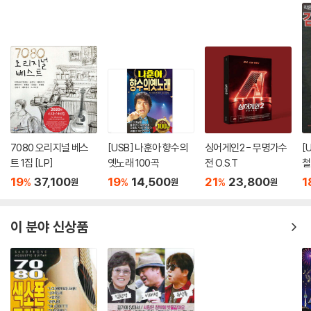
생소한 곡이었지만, 연습을 하면서 한편의 시 같은 가사내용에 매료되었다
고 한다. 클래식 악기를 추가하여 전체적으로 풍성한 오케스트라 느낌을
살리려 하였다.
나가수의 음유시인 조관우의 도전곡은 "그대 내 맘에 들어오면"(조덕배 작
사 작곡 / 김면수 편곡).. 1989년 불세출의 싱어 송라이터 조덕배의 짙은
감수성이 잘 담겨있는 대중 가요계의 걸작! 원곡은 약간 빠른 그루브 리듬
으로 불렀지만, 실제 가사의 담겨져 있는 의미는 아주 슬픈 곡이다. 가수 조
관우는 가사의 슬픈 감정을 살리기 위해 그만의 "극한 팔세토 창법"에 도전
7080 오리지널 베스
[USB] 나훈아 향수의
싱어게인2 - 무명가수
[
한다. 원곡 가수 조덕배는 이번 무대가 자신의 곡 리메이크의 완성을 보여
트 1집 [LP]
옛노래 100곡
전 O.S.T
철
주기를 기대하고 있다.
19
37,100
19
14,500
21
23,800
1
%
%
%
원
원
원
작지만 큰 요정, 가수 박정현.. 최근 '나는가수다' 스탭들이 부르는 별명은
이 분야 신상품
"전교1등" !! 그만큼 음악에 대해 욕심도 많고 노력도 많이 한다고 한다. 역
시 최고는 그냥 되는 것이 아닌가보다. 그의 도전곡은 "그것만이 내 세상"
(최성원 작사 작곡 / 안준영 편곡).. 대한민국 100대 명반 중 1위, 들국화 1
집에 수록된 곡으로 멤버 중의 한 사람인 최성원씨가 직접 작사/작곡한 곡
이다. 이번 경연 준비에서는 편곡의 두가지 버전을 놓고 많은 고민을 했었