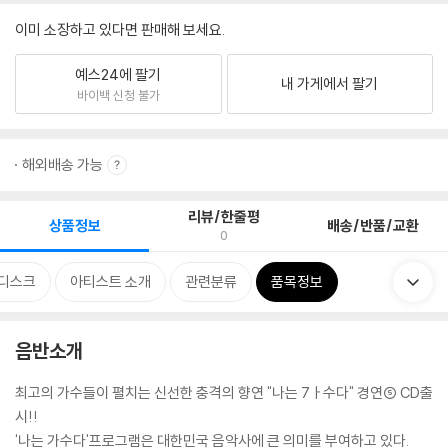
이미 소장하고 있다면 판매해 보세요.
예스24에 팔기
내 가게에서 팔기
바이백 신청 불가
해외배송 가능
리뷰/한줄평
상품정보
배송/반품/교환
0
디스크
아티스트 소개
관련분류
품목정보
음반소개
최고의 가수들이 펼치는 신선한 충격의 향연 "나는 7ㅏ수다" 경연⑤ CD출
시!!
'나는 가수다'프로그램은 대한민국 음악사에 큰 의미를 부여하고 있다.