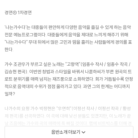
경연⑤ 1차경연
'나는가수다'는 대중들이 편안하게 다양한 음악을 즐길 수 있게 하는 음악
전문 예능프로그램이다. 대중들에게 음악을 제대로 느끼게 해주기 위해
"나는가수다" 무대 뒤에서 많은 고민과 땀을 흘리는 사람들에게 경의를 표
한다.
가수 조관우가 부르고 싶은 노래는 "고향역"(임종수 작사 / 임종수 작곡 /
김승현 편곡). 이번엔 창법과 스타일을 바꿔서 나훈하씨가 부른 원곡의 트
로트 분위기를 매력 넘치는 재즈풍으로 소화하였다. 회가 거듭될수록 안정
적으로 음역대의 수위가 점점 올라가고 있다. 과연 그의 한계는 어디까지
일까?
나가수의 요정 가수 박정현은 "우연히"(이정선 작사 / 이정선 작곡 / 황성
제 편곡)를 선곡하였다. 이 곡에 대해 낯선 분들도 있겠지만, 이 노래가 끝
날 즈음에는 가수와 곡의 매력에 푹 빠질 것이다. 랩에 비트박스를 더해 경
쾌하고 컨추리틱한 멜로디까지! 서로 다른 장르의 음악들이 만나 또다른
음반소개 더보기