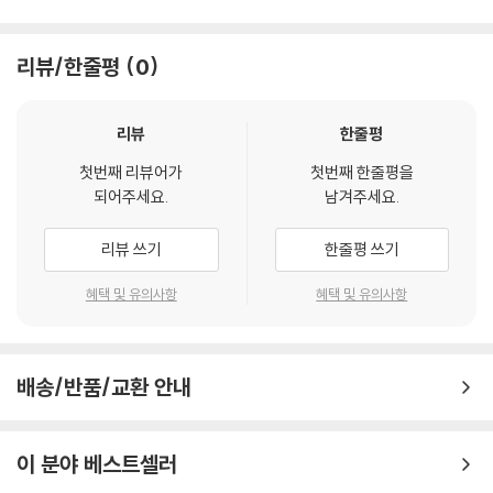
'나는가수다'를 통해 발라드에서부터 댄스, 일렉트로닉스 까지 모든 장르
를 선보인 가수 김범수. 마지막 경연에는 본연의 자세로 돌아가 13년차 발
리뷰/한줄평
0
라드의 내공을 다시한번 보여준다. 그 도전 곡은 "홀로 된다는 것"(지예 작
사 / 하광훈 작곡 / 돈스파이크 편곡). 이 노래 역시 1988년 "세월이 가
리뷰
한줄평
면"이란 곡과 더불어 최고의 히트를 얻은 곡. 맑은 음색으로 슬픈 노랫말을
덤덤하게 표현해 80년대 여심을 사로잡았었던 가수 변진섭의 데뷔곡이기
첫번째 리뷰어가
첫번째 한줄평을
도 하다. 가수 김범수는 마지막 곡인 만큼 신경을 많이 썼다. 편곡자 돈스파
되어주세요.
남겨주세요.
이크를 재촉해서 편곡을 빨리 받아 평소의 몇 배로 연습을 하였고, 원곡 가
수 변진섭을 만나 이 노래의 감정 조절 노하우를 마스터 했다고 한다. 그리
리뷰 쓰기
한줄평 쓰기
고 국내 최고의 어쿠스틱 기타리스트 박주원이 함께 해 스페니쉬 기타 선
혜택 및 유의사항
혜택 및 유의사항
율을 선보인다.
"Rock'n Roll Baby!" YB는 다른 경연 준비 때의 부담과는 달리 노래 연습
을 정말 많이 하고 싶었고, 빨리 경연에서 이 느낌을 전달하고 싶었다고 한
배송/반품/교환 안내
다. 그 노래는 바로 "내 사람이여"(백창우 작사 작곡 / YB 편곡).. 이 곡은
가수 이동원의 1집(1984년) 수록곡으로 시인 백창우가 작사/작곡을 해서
정적인 가사가 특히 돋보이는 포크송이며, 가수 故김광석씨가 리메이크해
이 분야 베스트셀러
서 더욱 유명해진 곡이기도 하다. YB는 선곡되기 전까지 딱 한번 들어봤던