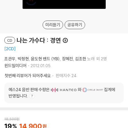
미리듣기
공유하기
나는 가수다 : 경연 ⑤
CD
2CD
조관우
박정현
윤도현 밴드 (YB)
장혜진
김조한
노래
외 2명
윈드밀미디어
2012.01.05.
첫번째 리뷰어가 되어주세요
판매지수
24
예스24 음반 판매 수량은
와
집계에
반영됩니다.
18,500
원
19
14,900