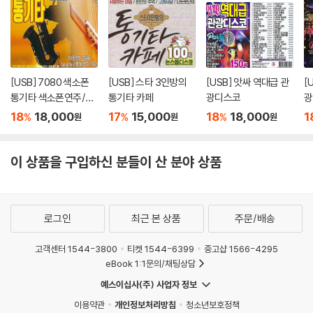
다는 후문이다. 이번 경연이 마지막인 만큼 그 어느 때보다 진한 땀과 노력
으로 준비했을 것이다. 그리고 최고의 무대를 선사하여 많은 청중평가단들
에게 기립박수를 받았다.
그동안 이 무대를 섰던 가수들은 앞으로 대중들과 더욱더 큰 감동과 사랑
[USB] 7080 색소폰
[USB] 스타 3인방의
[USB] 앗싸 역대급 관
[
으로 교감했으면 한다. 그리고 "나는 가수다" 프로그램은 가수들의 내공을
통기타 색소폰연주/강
통기타 카페
광디스코
광
강인하게 다져주는 교육의 장이자, 인생의 장이길 바란다.
승용
18
18,000
17
15,000
18
18,000
1
%
%
%
원
원
원
[/한승열]
이 상품을 구입하신 분들이 산 분야 상품
로그인
최근 본 상품
주문/배송
고객센터 1544-3800
티켓 1544-6399
중고샵 1566-4295
eBook 1:1문의/채팅상담
예스이십사(주) 사업자 정보
이용약관
개인정보처리방침
청소년보호정책