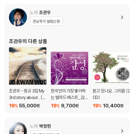
해 냈다.
노래
조관우
카멜레온 처럼 다양한 색깔은 지니고 있는 가수, 김범수! 이제는 더 이상
관심작가 알림신청
긴 설명이 필요 없다. 그가 그토록 부르고 싶은 노래 "사랑으로"(이주호 작
사 / 이주호 작곡 / 돈스파이크 편곡)를 가급적 원곡의 느낌에 충실하고자
노력한 흔적이 많이 보인다. 원곡 가수 이주호씨가 이 곡은 세상을 사랑하
조관우
의 다른 상품
는 진심어린 마음으로 불러야 함을 강조하였기에, 경연에서 이 노래로 대
중들을 강하게 어필하기란 정말 어려웠으리라. 그리고 역시나 가수 김범수
는 세상에 대한 사랑을 목소리에 충분히 담아놓았음을 느낄 수 있다. "나는
가수다"에서 가수 임재범의 "여러분" 곡을 피처링했던 "헤리티지"가 이 곡
에도 참여하여 가스펠의 느낌을 잘 살렸다.
이번 경연에서 가장 큰 관심을 받고 있는 새 가수는 보컬 김윤아, 기타 이선
조관우 - 정규 3집 My
한국인이 가장 좋아하
듣고 있나요...그리움 (2
규, 베이스 김진만, 드럼 구태훈 총 4명으로 구성된 모던록밴드 "자우
3rd story about... [L
는 발라드 베스트_감성
CD)
림"이다. 개성 넘치고 톡톡튀는 자우림의 첫 선곡은 "고래사냥"(최인호 작
P]
(2CD)
19
55,000
19
9,700
19
10,400
%
%
%
원
원
원
사 / 송창식 작곡 / 자우림 편곡)... 자우림 밴드가 고래를 잡으러 '나가수
호'에 합류함으로써 전체적인 경연 분위기를 어떻게 이끌어갈 지 궁금해진
다.
노래
박정현