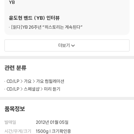
운 안녕"(백영진 작사 / 서영은 작곡 / 자우림 편곡)을 불렀다. 이 곡은 196
YB
6년 당시 곡 발표와 함께 앨범 품절 사태를 빚으며 가수 자니리를 스타덤
에 올린 국민가요다. 백영진 작사가는 옛날 MBC코미디의 대표작인 "웃으
윤도현 밴드 (YB)
인터뷰
면 복이와요"의 제목을 만들고 직접 대본을 썼던 유명 작가 출신이고, 서영
[읽다]
YB 26주년 “히스토리는 계속된다”
은 작곡가는 故서영춘 선생의 친형이기도 하다. 도입부분에는 김윤아 특
유의 몽환적인 느낌을 최대한 살려서 곡의 느낌을 전달하고, 후반부에는
브라스를 추가해서 밴드의 느낌으로 진행하고자 하였다. 원곡의 가수가 남
더보기
자라 가수 김윤아는 어떻게 표현할지 궁금하다. 베이스 김진만은 "오늘 김
윤아는 여자도 남자도 아닌 사람으로 노래할 것이다."라고 한다.
관련 분류
화려한 애드립으로 어떤 노래를 불러도 전혀 어색하지 않은 가수 김조한의
이번 도전곡은 최호섭의 "세월이 가면"(최명섭 작사 / 최귀섭 작곡 / 김진
CD/LP
가요
가요 컴필레이션
훈 편곡)... 1988년 발표 당시 최고의 인기를 누렸던 이 곡은 형 최명섭이
CD/LP
스페셜샵
미리 듣기
작사를 하고, 동생 최귀섭이 작곡을 한 곡이다. 3형제의 걸작품이라 할 수
있다. 쓸쓸함이 묻어나는 멜로디와 가사를 담백하게 전달하는 것이 관건.
원곡 가수 최호섭의 조언에 따르면 "앞부분은 이야기하듯 툭툭 던지면서
품목정보
담백하게! 뒷부분은 김조한의 전공대로 R&B스럽게 표현해보라." 그래서
가수 김조한은 어느 경연 때보다 가사 전달과 정확한 발음에 신경을 많이
발매일
2012년 01월 05일
썼다고 한다.
시간/무게/크기
1500g | 크기확인중