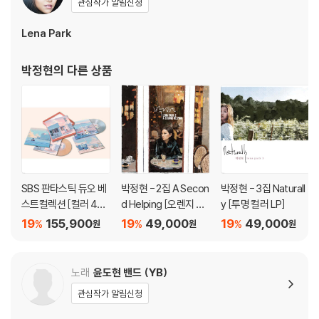
관심작가 알림신청
음악은 각자의 느낌대로 느끼고 즐기면 그만이다.
그 이상도 그 이하도 아니다...
Lena Park
경연⑤ 최종경연
박정현
의 다른 상품
김범수, 박정현, YB...
이들 세 가수가 있었기에 지금의 '나는 가수다'가 더욱 빛났음을 부정하는
사람은 아무도 없을 것이다. 안타깝게도 이들이 '나는 가수다'의 무대에서
감동을 선사하는 모습을 더 이상 볼 수 없겠지만, 우리의 기억 속에는 영원
히 남아 있을 것이다. 호흡소리 조차 멜로디로 느껴지는 가수 장혜진이 부
른 곡은 "누구없소"(윤명운 작사 작곡 / 황세준 편곡). 당시 한영애 특유의
허스키한 목소리로 ROCK 음악이 가미된 블루스 곡으로 가사의 중의적 표
SBS 판타스틱 듀오 베
박정현 - 2집 A Secon
박정현 - 3집 Naturall
현이 화제가 되었던 곡이다. 원곡의 느낌이 너무 강해 어떻게 장혜진스럽
스트컬렉션 [컬러 4LP
d Helping [오렌지 컬
y [투명 컬러 LP]
게 표현될지 궁금해진다. 가수 장혜진은 노래 도입 부분에 자신만의 특기
박스세트]
러 LP]
19
155,900
19
49,000
19
49,000
%
%
%
원
원
원
인 "들숨"으로 듣는 이를 숨죽이고 집중하게 하였다. 많은 가요계 관계자들
은 "가수 장혜진은 덜 긴장하고, 더욱더 자신감을 찾는다면 놀라운 실력을
보여줄 것이다."라고 평가한다. 기대해보자!!
노래
윤도현 밴드 (YB)
관심작가 알림신청
놀라운 가창력과 카리스마로 지난 경연 때 1등을 차지했던 자우림은 "뜨거