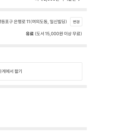
등포구 은행로 11(여의도동, 일신빌딩)
변경
유료
(도서 15,000원 이상 무료)
가게에서 팔기