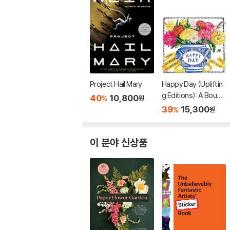
Project Hail Mary
Happy Day (Upliftin
g Editions): A Bouqu
40
10,800
%
원
et in a Book (부케북 /
39
15,300
%
원
팝업북)
이 분야 신상품