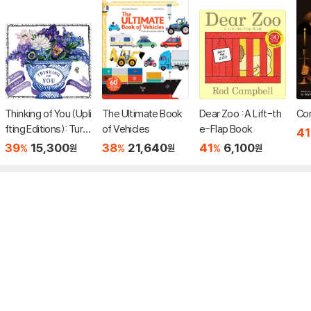
Thinking of You (Upli
The Ultimate Book
Dear Zoo : A Lift-th
Cor
fting Editions): Turn
of Vehicles
e-Flap Book
41
This Book Into a Bou
39
15,300
38
21,640
41
6,100
%
%
%
원
원
원
quet (부케북 / 팝업
북)