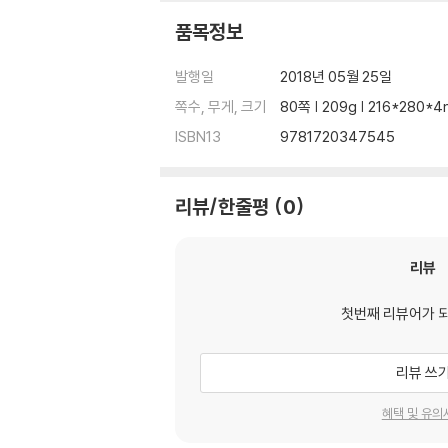
품목정보
발행일
2018년 05월 25일
쪽수, 무게, 크기
80쪽 | 209g | 216*280*
ISBN13
9781720347545
리뷰/한줄평
0
리뷰
첫번째 리뷰어가 
리뷰 쓰
혜택 및 유의