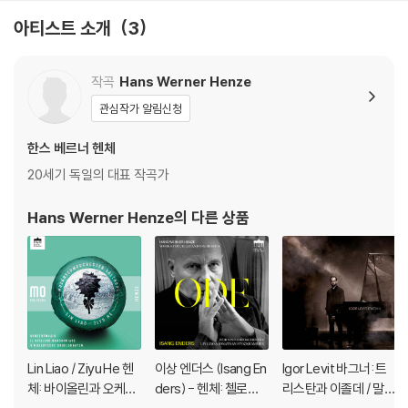
아티스트 소개
3
작곡
Hans Werner Henze
관심작가 알림신청
한스 베르너 헨체
20세기 독일의 대표 작곡가
Hans Werner Henze
의 다른 상품
Lin Liao / Ziyu He 헨
이상 엔더스 (Isang En
Igor Levit 바그너: 트
체: 바이올린과 오케스
ders) - 헨체: 첼로와
리스탄과 이졸데 / 말