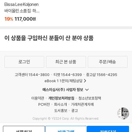
Elissa Lee Koljonen
바이올린 소품집: 하트
브레이크 (Heartbrea
19
117,000
%
원
k: Romantic Encore
s For Violin) [투명 클
리어 컬러 2LP]
이 상품을 구입하신 분들이 산 분야 상품
로그인
최근 본 상품
주문/배송
고객센터 1544-3800
티켓 1544-6399
중고샵 1566-4295
eBook 1:1문의/채팅상담
예스이십사(주) 사업자 정보
이용약관
개인정보처리방침
청소년보호정책
PC버전
회사소개
거래처관계자께
도서홍보
광고
Copyright © YES24 Corp. All Rights Reserved.
MATOM5