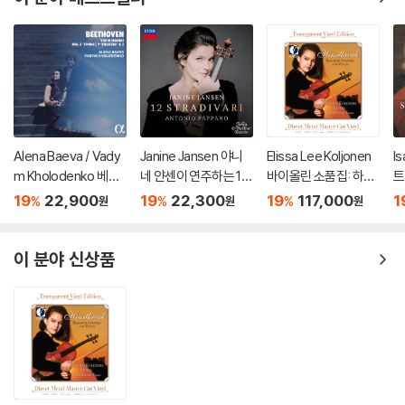
Alena Baeva / Vady
Janine Jansen 야니
Elissa Lee Koljonen
I
m Kholodenko 베토
네 얀센이 연주하는 12
바이올린 소품집: 하트
트
벤: 바이올린 소나타 5
개의 스트라디바리 (12
브레이크 (Heartbrea
집 
19
22,900
19
22,300
19
117,000
1
%
%
%
원
원
원
번 '봄', 9번 '크로이처',
Stradivari)
k: Romantic Encore
4
3번 (Beethoven: Vio
s For Violin) [투명 클
lin Sonatas Nos. 5 "S
리어 컬러 2LP]
이 분야 신상품
pring", 9 'Kreutzer" &
3)