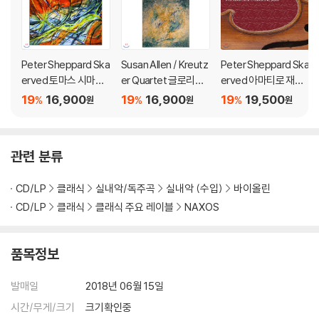
Peter Sheppard Ska
Susan Allen / Kreutz
Peter Sheppard Ska
erved 토마스 시마쿠:
er Quartet 글로리아
erved 아마티로 재현
독주곡과 이중주곡 (T
코츠 : 피아노 오중주,
한 올레 불의 살롱 콘서
19
16,900
19
16,900
19
19,500
%
%
%
원
원
원
homas Simaku: Solo
교향곡 10번 (Gloria C
트 (The Great Violin
s and Duos for violin
oates: Piano Quinte
s Vol.2 Niccolo Amat
and piano)
t, Symphony No. 10
i 1647 - An Ole Bull S
관련 분류
'Drones of Druids on
alon Concerto) 페터
Celtic Ruins')
셰퍼드 스케르베드
CD/LP
클래식
실내악/독주곡
실내악 (수입)
바이올린
CD/LP
클래식
클래식 주요 레이블
NAXOS
품목정보
발매일
2018년 06월 15일
시간/무게/크기
크기확인중