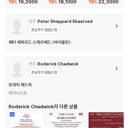
트라를 위한 콘체르트
오케스트라를 위한 작
러: 교향곡 10번 / 리스
19
19,300
19
18,100
19
22,300
%
%
%
원
원
원
무지크, 14명의 연주자
품들 (Henze: Works
트: 사랑의 꿈 - 이고르
를 위한 '모차르트 소나
for Cello & Orchestr
레비트 (Tristan)
타' (Henze: Konzert
a)
연주
Peter Sheppard Skaerved
musik, 3 Mozartsch
관심작가 알림신청
e Orgelsonaten, Il Vi
talino Raddoppiato)
페터 세파르드 스캐르베드 (바이올린)
연주
Roderick Chadwick
관심작가 알림신청
로데릭 채드윅
피아니스트
Roderick Chadwick
의 다른 상품