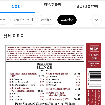
리뷰/한줄평
상품정보
배송/반품/교환
0
스크
아티스트 소개
관련분류
품목정보
상세 이미지