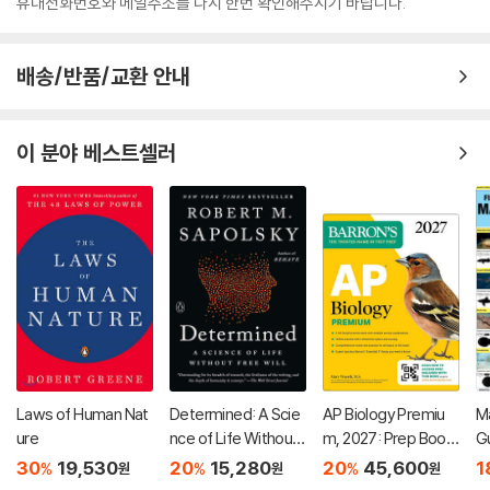
휴대전화번호와 메일주소를 다시 한번 확인해주시기 바랍니다.
배송/반품/교환 안내
이 분야 베스트셀러
Laws of Human Nat
Determined: A Scie
AP Biology Premiu
Ma
ure
nce of Life Without
m, 2027: Prep Book
G
Free Will
with 6 Practice Test
30
19,530
20
15,280
20
45,600
1
%
%
%
원
원
원
s + Comprehensive