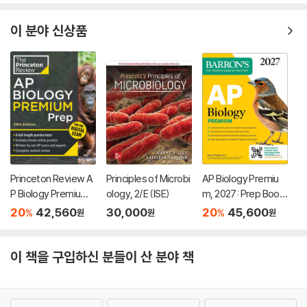
Review + Online Pra
ctice
이 분야 신상품
Princeton Review A
Principles of Microbi
AP Biology Premiu
P Biology Premium
ology, 2/E (ISE)
m, 2027: Prep Book
Prep, 29th Edition: 6
with 6 Practice Test
20
42,560
30,000
20
45,600
%
%
원
원
원
Practice Tests + Di
s + Comprehensive
gital Practice Online
Review + Online Pra
+ Content Review
ctice
이 책을 구입하신 분들이 산 분야 책