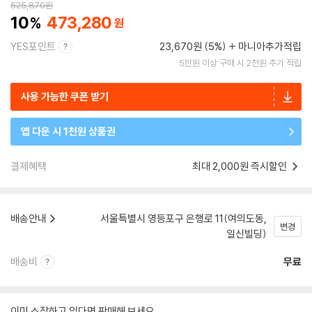
525,870
원
10
473,280
YES포인트
23,670원 (5%)
마니아추가적립
5만원 이상 구매 시 2천원 추가 적립
사용 가능한 쿠폰 받기
앱 다운 시 1천원 상품권
결제혜택
최대 2,000원 즉시할인
배송안내
서울특별시 영등포구 은행로 11(여의도동,
변경
일신빌딩)
배송비
무료
이미 소장하고 있다면 판매해 보세요.