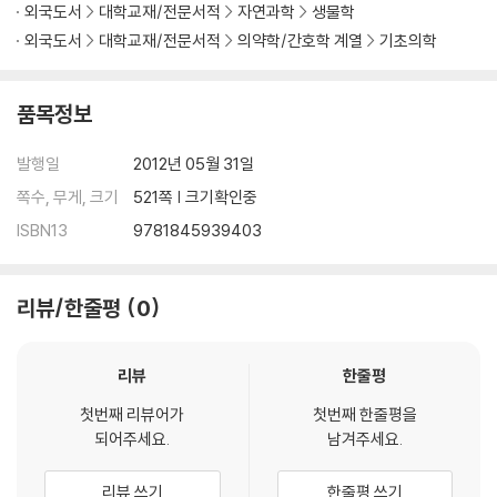
외국도서
대학교재/전문서적
자연과학
생물학
외국도서
대학교재/전문서적
의약학/간호학 계열
기초의학
품목정보
발행일
2012년 05월 31일
쪽수, 무게, 크기
521쪽 | 크기확인중
ISBN13
9781845939403
리뷰/한줄평
0
리뷰
한줄평
첫번째 리뷰어가
첫번째 한줄평을
되어주세요.
남겨주세요.
리뷰 쓰기
한줄평 쓰기