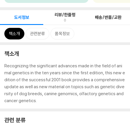
리뷰/한줄평
도서정보
배송/반품/교환
0
책소개
관련분류
품목정보
책소개
Recognizing the significant advances made in the field of ani
mal genetics in the ten years since the first edition, this new e
dition of the successful 2001 book provides a comprehensive
update as well as new material on topics such as genetic dive
rsity of dog breeds, canine genomics, olfactory genetics and
cancer genetics.
관련 분류