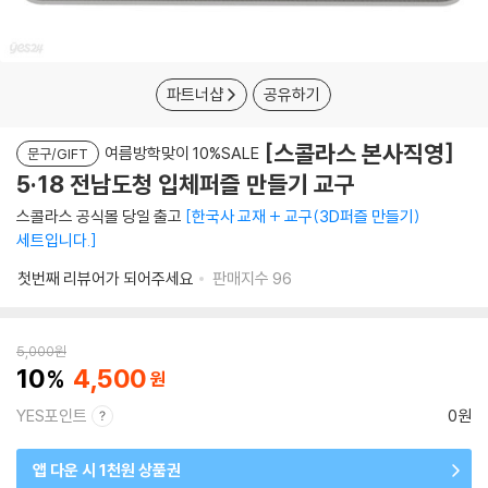
파트너샵
공유하기
[스콜라스 본사직영]
여름방학맞이 10%SALE
문구/GIFT
5·18 전남도청 입체퍼즐 만들기 교구
스콜라스 공식몰 당일 출고
한국사 교재 + 교구(3D퍼즐 만들기)
세트입니다.
첫번째 리뷰어가 되어주세요
판매지수
96
5,000
원
10
4,500
YES포인트
0원
앱 다운 시 1천원 상품권