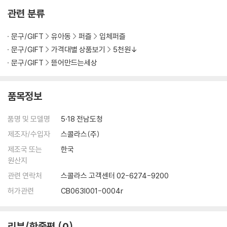
관련 분류
문구/GIFT
유아동
퍼즐
입체퍼즐
문구/GIFT
가격대별 상품보기
5천원↓
문구/GIFT
뜯어만드는세상
품목정보
품명 및 모델명
5·18 전남도청
제조자/수입자
스콜라스(주)
제조국 또는
한국
원산지
관련 연락처
스콜라스 고객센터 02-6274-9200
허가관련
CB063I001-0004r
리뷰/한줄평
0