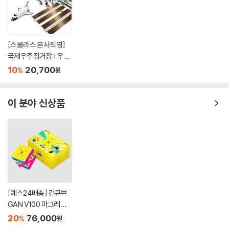
[스콜라스 본사직영]
국제우주정거장+우주
왕복선 입체퍼즐 만들
10
20,700
%
원
기 교구
이 분야 신상품
[예스24배송] 간큐브
GAN V100 마그레브
UV: 미니언즈 에디션 /
20
76,000
%
원
큐브