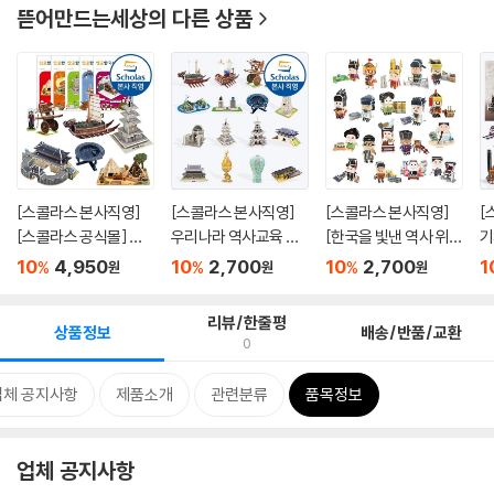
뜯어만드는세상
의 다른 상품
[스콜라스 본사직영]
[스콜라스 본사직영]
[스콜라스 본사직영]
[
[스콜라스 공식몰] 만
우리나라 역사교육 시
[한국을 빛낸 역사 위인
기
공한...
리즈 ...
들]...
만들
10
4,950
10
2,700
10
2,700
1
%
%
%
원
원
원
리뷰/한줄평
상품정보
배송/반품/교환
0
업체 공지사항
제품소개
관련분류
품목정보
업체 공지사항