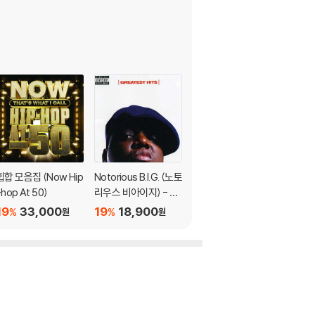
힙합 모음집 (Now Hip
Notorious B.I.G. (노토
The Notorious B.I.G.
-hop At 50)
리우스 비아이지) - Gr
(노토리어스 비아이지)
eatest Hits
- Born Again [2LP]
19
33,000
19
18,900
19
47,300
%
%
%
원
원
원