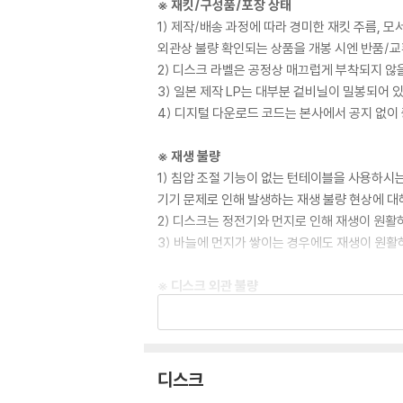
※ 재킷/구성품/포장 상태
1) 제작/배송 과정에 따라 경미한 재킷 주름, 
외관상 불량 확인되는 상품을 개봉 시엔 반품/교
2) 디스크 라벨은 공정상 매끄럽게 부착되지 않
3) 일본 제작 LP는 대부분 겉비닐이 밀봉되어 
4) 디지털 다운로드 코드는 본사에서 공지 없이 
※ 재생 불량
1) 침압 조절 기능이 없는 턴테이블을 사용하시는
기기 문제로 인해 발생하는 재생 불량 현상에 대
2) 디스크는 정전기와 먼지로 인해 재생이 원활
3) 바늘에 먼지가 쌓이는 경우에도 재생이 원활
※ 디스크 외관 불량
1) 열을 가하여 제작하는 바이닐 공정 특성상 
재생이 불안정한 경우 스태빌라이저를 사용하시면
2) 재생 음역의 왜곡을 최소화 하고 반복 재생
는 전용 제품 등을 이용하여 센터 홀을 조정하시
디스크
3) 디스크에 미세한 잔 흠집이 남아있거나 인쇄