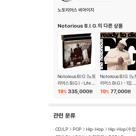
노토리어스 비아이지
Notorious B.I.G.
의 다른 상품
Notorious B.I.G. (노토
Notorious B.I.G. (
리어스 B.I.G.) - Life A
리어스 B.I.G.) - 1집 R
fter Death [8LP]
ady To Die [2LP]
19
335,000
19
77,000
%
%
원
원
관련 분류
CD/LP
POP
Hip-Hop
Hip-Hop(수입