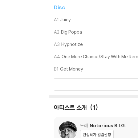
가능합니다
Disc
※ 컬러 디스크
A1
Juicy
아래에 해당하는 경우는 불량이 아니므로 개봉 
A2
Big Poppa
1) 컬러 디스크는 웹 이미지와 실제 색상이 차이가
2) 컬러 디스크의 특성상 제작 공정시 앨범마다
A3
Hypnotize
3) 컬러 디스크는 제작 과정에서 다른 색상 염료
A4
One More Chance/Stay With Me Rem
※ 반품/교환 안내
B1
Get Money
1) 불량으로 인한 반품/교환 요청 시에는 불량 
관련 사진과 동영상 및 재생 기기 모델명을 첨부
2) LP는 잦은 배송 과정에서 재킷에 손상이 
아티스트 소개
1
노래
Notorious B.I.G.
관심작가 알림신청