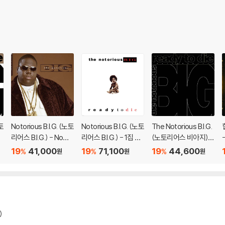
노토
Notorious B.I.G. (노토
Notorious B.I.G. (노토
The Notorious B.I.G.
e
리어스 B.I.G.) - Now
리어스 B.I.G.) - 1집 Re
(노토리어스 비아지) -
Playing [LP]
ady To Die [2LP]
Ready To Die : The I
19
41,000
19
71,100
19
44,600
%
%
%
원
원
원
nstrumentals [LP]
)