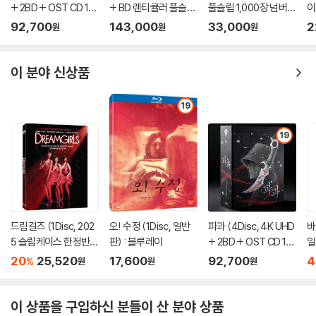
+ 2BD + OST CD 15
+ BD 렌티큘러 풀슬립
풀슬립 1,000장 넘버링
이
00장 한정 스틸북 한정
트릴로지 박스 한정판)
한정판) : 블루레이
92,700
143,000
33,000
2
원
원
원
판) : 블루레이
: 블루레이
이 분야 신상품
19
19
드림걸즈 (1Disc, 202
오! 수정 (1Disc, 일반
파과 (4Disc, 4K UHD
바
5 슬립케이스 한정반 B
판) : 블루레이
+ 2BD + OST CD 15
일
D) : 블루레이
00장 한정 스틸북 한정
20
25,520
17,600
92,700
4
%
원
원
원
판) : 블루레이
이 상품을 구입하신 분들이 산 분야 상품