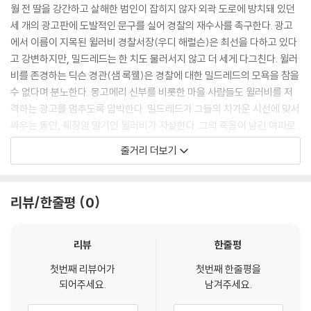
월 전 딸을 강간하고 살해한 범인이 잡히지 않자 외곽 도로에 방치돼 있던
세 개의 광고판에 도발적인 문구를 실어 경찰의 재수사를 촉구한다. 광고
에서 이름이 지목된 윌러비 경찰서장(우디 해럴슨)은 최선을 다하고 있다
고 강변하지만, 밀드레드는 한 치도 물러서지 않고 더 세게 다그친다. 윌러
비를 존경하는 딕슨 경관(샘 록웰)은 경찰에 대한 밀드레드의 모욕을 참을
수 없다며 분노한다. 몽고메리 신부를 비롯한 마을 사람들도 윌러비를 저
격하는 광고를 멈추도록 압박한다. 밀드레드가 그들의 차가운 시선에 맞서
싸우는 동안, 췌장암 말기인 윌러비가 자살한다. 그의 죽음이 남긴 여파로
마음이 착잡한 밀드레드는 한밤중에 광고판이 불타오르는 현장을 목격한
줄거리 더보기
다. 경찰 짓이라고 단정한 밀드레드는, 경찰서에 화염병을 던지는데…
리뷰/한줄평
0
리뷰
한줄평
첫번째 리뷰어가
첫번째 한줄평을
되어주세요.
남겨주세요.