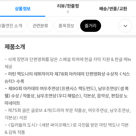
리뷰/한줄평
상품정보
배송/반품/교환
0
/출연진 소개
관련분류
품목정보
줄거리
제품소개
- 삭제 장면과 단편영화를 담은 스페셜 피쳐에 한글 자막 지원 & 한글 메뉴
제공
- 마틴 맥도나의 데뷔작이자 제78회 아카데미 단편영화상 수상작 <식스
슈터> 수록
- 제90회 아카데미 여우주연상(프랜시스 맥도먼드), 남우조연상(샘 록
웰) 수상 / 작품상, 남우조연상(우디 해럴슨), 각본상, 음악상, 편집상 노
미네이트
- 제75회 골든 글로브 4개(드라마 부문 작품상, 여우주연상, 남우조연상,
각본상) 석권
- <킬러들의 도시> <세븐 싸이코패스>로 극찬을 받은 마틴 맥도나 각본
& 감독 작품