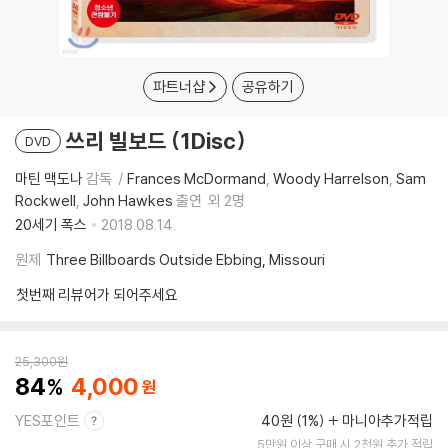
파트너샵
공유하기
쓰리 빌보드 (1Disc)
DVD
마틴 맥도나
감독
Frances McDormand
Woody Harrelson
Sam
Rockwell
John Hawkes
출연
외 2명
20세기 폭스
2018.08.14.
원제
Three Billboards Outside Ebbing, Missouri
첫번째 리뷰어가 되어주세요
25,300
원
84
4,000
YES포인트
40원 (1%)
마니아추가적립
5만원 이상 구매 시 2천원 추가 적립