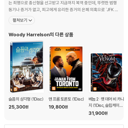
는 죄명으로 종신형을 선고받고 지금까지 복역 중인데, 뚜렷한 범행
동기나 증거가 없고, 피고에게 유리한 증거의 은폐 의혹으로 `JFK 사
건 이후 최대의 논란을 일으킨 사건`으로 불린다. 어린시절에 그는 난
펼쳐보기
독증과 자폐증을 겪기도 했다. 인디아나의 하노버 컬리지에서 시어터
아트와 영문학을 전공, 졸업 후 연기를 위해 뉴욕으로 옮긴 우디는 닐
Woody Harrelson
의 다른 상품
사이먼의 < Bil
슬픔의 삼각형 (1Disc)
맨 프롬 토론토 (1Disc)
베놈 2 : 렛 데어 비 카니
지 (1Disc, 슬립케이스
25,300
19,800
원
원
초회 한정판) : 블루레
31,900
원
이