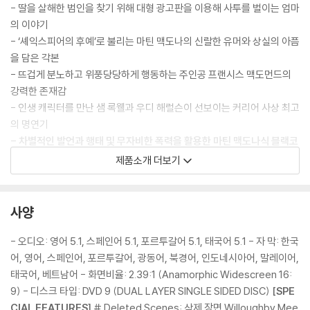
- 딸을 살해한 범인을 찾기 위해 대형 광고판을 이용해 사투를 벌이는 엄마
의 이야기
- ‘셰익스피어의 후예’로 불리는 마틴 맥도나의 신랄한 유머와 상실의 아픔
을 담은 각본
- 뜨겁게 분노하고 위풍당당하게 행동하는 주인공 프랜시스 맥도먼드의
강력한 존재감
- 인생 캐릭터를 만난 샘 록웰과 우디 해럴슨이 선보이는 커리어 사상 최고
의 명연기
- 차별적인 발언과 행태 및 무자비한 폭력을 활용한 마틴 맥도나식 블랙코
미디의 재미
제품소개 더보기
- 증오와 분노가 더이상 확산되지 않도록 반성과 화해의 길로 나아가는 인
물들의 선택
- 인물들의 상황과 감정 상태에 완벽하게 어울리는 선율로 몰입감을 더해
사양
주는 음악
- 노스캐롤라이나주 실버에 세운 허구의 작은 마을 ‘에빙’의 평화롭고 적막
- 오디오: 영어 5.1, 스페인어 5.1, 포르투갈어 5.1, 태국어 5.1 - 자 막: 한국
한 풍경
어, 영어, 스페인어, 포르투갈어, 광동어, 북경어, 인도네시아어, 말레이어,
- <어벤져스: 에이지 오브 울트론> <가디언즈 오브 갤럭시> 벤 데이비스
태국어, 베트남어 - 화면비율: 2.39:1 (Anamorphic Widescreen 16:
촬영
9) - 디스크 타입: DVD 9 (DUAL LAYER SINGLE SIDED DISC)
[SPE
- <캐롤> <괴물들이 사는 나라> <노인을 위한 나라는 없다> 카터 버웰
CIAL FEATURES]
# Deleted Scenes: 삭제 장면 Willoughby Mee