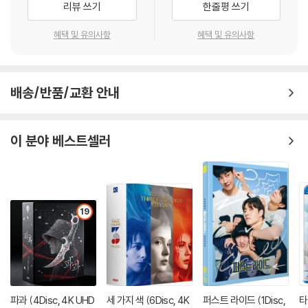
리뷰 쓰기
한줄평 쓰기
혜택 및 유의사항
혜택 및 유의사항
배송/반품/교환 안내
이 분야 베스트셀러
19
파과 (4Disc, 4K UHD
세 가지 색 (6Disc, 4K
퍼스트 라이드 (1Disc,
타