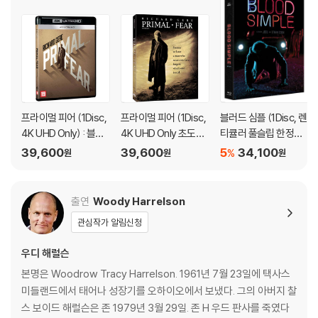
※ 디스크 외관 불량
디스크에 미세한 잔 흠집이 남아있거나 인쇄 면이 깨끗하지 않은 경우가
있으며, 상품의 불량이 아닙니다. 단, 재생에 이상이 있는 경우에는 불량으
로 인한 반품/교환이 가능합니다.
※ 교환/반품 안내
1) 불량으로 인한 교환/반품 요청 시에는 불량 확인을 위해 개봉 시의 동영
프라이멀 피어 (1Disc,
프라이멀 피어 (1Disc,
블러드 심플 (1Disc, 렌
상을 요청할 수 있으며, 동영상이 없는 경우 교환/반품이 제한될 수 있습니
4K UHD Only) : 블루
4K UHD Only 초도한
티큘러 풀슬립 한정판
다.
레이
정 슬립케이스) : 블루
B 타입) : 블루레이
39,600
39,600
5
34,100
%
원
원
원
관련 사진과 동영상 및 재생 기기 모델명을 첨부하여 첨부하여 고객센터에
레이
문의 바랍니다.
2) 사양 오인지, 오 구매, 변심 사유로의 반품은 제품 개봉 전에만 운임비
출연
Woody Harrelson
부담 후 처리 가능합니다.
관심작가 알림신청
3) 스틸북 한정판, 초회 한정판의 경우 제작 수량이 한정되어 있고, 택배
이동 과정에서의 손상이 발생하면, 재 판매가 어려우므로 신중한 구매 선
우디 해럴슨
택을 부탁드립니다.
본명은 Woodrow Tracy Harrelson. 1961년 7월 23일에 택사스
4) 한정판 상품의 변심, 오구매로 인한 반품은 회송된 상품의 상태 확인 후
미들랜드에서 태어나 성장기를 오하이오에서 보냈다. 그의 아버지 찰
진행이 가능합니다. 택배 이동 중 파손이 발생하지 않도록 완충 포장을 부
스 보이드 해럴슨은 존 1979년 3월 29일. 존 H 우드 판사를 죽였다
탁드립니다.