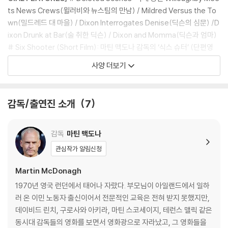
음악
ts News Crews(윌러비와 뉴스팀의 만남) / Mildred Versus the To
wn(밀드레드 대 마을) / Dixon Interrogates Denise(딕슨의 심문) /D
ixon Drunk at Bar(술 취한 딕슨) / Dixon and Momma(딕슨과 엄마)
DVD/ Blu-ray 구매시 참고 사항 안내드립니다.
# Six Shooter (Short Film): 마틴 맥도나 감독의 ‘식스 슈터’ (단편영
※ 4K블루레이, 3D 블루레이 재생 관련 안내
화) # Gallery: 갤러리 # Theatrical Trailers: 영화 예고편 Red Band
사양 더보기
1) 4K UHD 디스크는 대용량의 데이터 전송이 필요하므로 4K전용 플레
Trailer(무삭제 예고편) / Theatrical Trailer A(영화 예고편 A) / Onlin
이어를 사용하셔야 합니다. 더불어 플레이어 소프트웨어 최신 버전의 업데
e Trailer B(온라인 예고편 B)
이트, 대용량 케이블 사용이 필수입니다.
감독/출연진 소개
7
2) 3D 블루레이는 전용 플레이어와 3D 지원 TV를 통해서만 재생 가능합
니다.
감독
마틴 맥도나
※ 아웃케이스/구성품/포장 상태
관심작가 알림신청
1) 제작/배송 과정에서 경미한 아웃케이스 주름, 모서리 눌림 및 갈라짐이
발생할 수 있습니다. 반품을 원하실 경우 미개봉 상태로 문의 부탁드립니
Martin McDonagh
다.
1970년 영국 런던에서 태어나 자랐다. 부모님이 아일랜드에서 일하
2) 스틸북 케이스 제작 과정에서 기포 혹은 경미한 인쇄 오류가 발생할 수
러 온 이민 노동자 출신이어서 전문적인 교육은 전혀 받지 못했지만,
있습니다.
데이비드 린치, 구로사와 아키라, 마틴 스코세이지, 테런스 맬릭 같은
3) 렌티큘러 스틸북의 경우, 보호필름이 붙어 판매되기도 합니다. 보호필
동시대 감독들의 영화를 보면서 영화광으로 자라났고, 그 영화들을