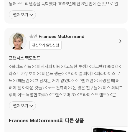
름 손상에 의한 교환/반품은 불가합니다.
통해 스토리텔링을 독학했다. 1996년에 단 8일 만에 쓴 것으로 알려
4) 본품 보호를 위해 노란색의 카톤 박스로 재포장한 경우, 카톤박스 손상
진 첫 희곡인 「뷰티 퀸(The Beauty Queen of Leenane)」으로 화
펼쳐보기
에 의한 교환/반품은 불가합니다.
려하게 데뷔했으며, 이후 써낸 작품들 역시 연극계에서 가장 권위 있
5) 아웃케이스/구성품/포장 상태 불량에 의한 교환/반품 신청시 불량 확
는 상인 로런스 올리비에상과 토니상 후보에 단골로 오를 만큼 높은
인을 위해 개봉 시의 동영상을 요청할 수 있으며, 동영상이 없는 경우 교
평가를 받았다. 연극
환/반품이 제한될 수 있습니다.
출연
Frances McDormand
관심작가 알림신청
※ 디스크 재생 불량
1) 기기 문제로 인해 발생하는 재생 불량 현상에 대해서는 반품/교환이 불
프랜시스 맥도먼드
가하니 최신 소프트웨어로 업데이트된 DVD/BD 전용 기기에서 재생하실
<블러드 심플><미시시피 버닝><고독한 투쟁><다크맨(1990)><
것을 권유해 드립니다.
라스트 카우보이><비욘드 랭군><프라이멀 피어><파라다이스 로
2) 정전기와 먼지로 인해 재생이 원활하지 않은 경우가 있습니다. 디스크
드><매들린><그 남자는 거기 없었다><로렐 캐년><사랑할 때 버
를 마른 천으로 닦으시거나, DVD 클리너 등 전용 제품을 이용하면 대부분
려야 할 아까운 것들><노스 컨츄리><돈 많은 친구들><미스 페티그
해결됩니다.
루의 어느 특별한 하루><트랜스포머 3><프라미스드 랜드><문라
3) 일부 PC 연결형 ODD의 경우 호환 상의 문제로 정상적인 디스크도 재
이즈 킹덤><마다가스카 3: 이번엔 서커스다!><굿 다이노><헤일,
펼쳐보기
생이 불가능한 경우가 있습니다. 독립형 전용 플레이어 사용을 권장드리
시저!><개들의 섬> 등에 출연하였으며, 1997년 <파고>로 3회 미
며, ODD 사용으로 인한 재생 불량의 경우 교환 시에도 동일한 오류가 발
국 배우 조합상 영화부문 여우주연상, 2001년 <올모스트 페이머스>
Frances McDormand
의 다른 상품
생할 수 있음을 알려드립니다.
로 2001년 6회 크리틱스 초이스 시상식 여우조연상, 20