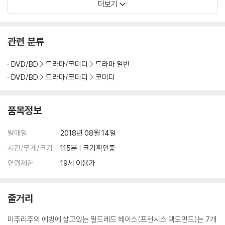
더보기
관련 분류
DVD/BD
드라마/코미디
드라마 일반
DVD/BD
드라마/코미디
코미디
품목정보
발매일
2018년 08월 14일
시간/무게/크기
115분 | 크기확인중
연령제한
19세 이용가
줄거리
미주리주의 에빙에 살고있는 밀드레드 헤이스(프랜시스 맥도먼드)는 7개