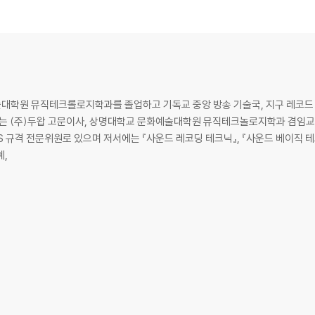
학원 뮤직테크롤로지학과를 졸업하고 기독교 중앙 방송 기술국, 지구 레코드 녹음
다. 현재는 (주)두왑 고문이사, 상명대학교 문화예술대학원 뮤직테크놀로지학과 겸임교수
tour)
음향 KS 규격 전문위원로 있으며 저서에는 『사운드 레코딩 테크닉』, 『사운드 베이직 테
혜,