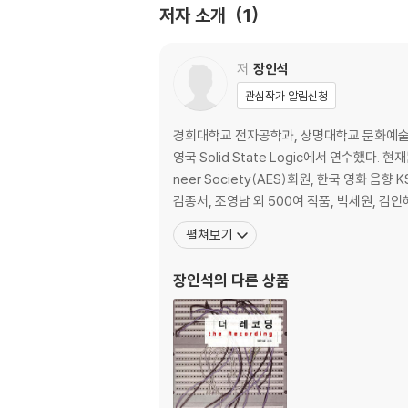
저자 소개
1
제2장 청각
데시벨
전기와 음향 신호에 관한 데시벨
저
장인석
레벨(Level)
관심작가 알림신청
다이내믹 레인지(Dynamic Range)
헤드룸(Headroom)
경희대학교 전자공학과, 상명대학교 문화예술대
라우드니스 레벨(Loudness Level)
영국 Solid State Logic에서 연수했
이퀄 라우드니스 컨투어(Equal Loudness Con
neer Society(AES)회원, 한국 영화 
마스킹(Masking)
김종서, 조영남 외 500여 작품, 박세원, 김인
옥타브(Octaves)
펼쳐보기
제3장 실내 음향
장인석
의 다른 상품
음장
음장
자유 음장(Free Field)
역제곱 법칙(Inverse Square Law)
확산 음장(Diffuse Field)
임계 거리(Critical Distance)