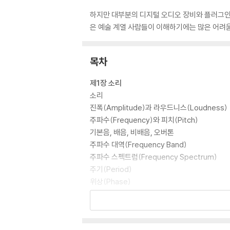
하지만 대부분의 디지털 오디오 장비와 플러그인
은 예술 계열 사람들이 이해하기에는 많은 어려움
목차
제1장 소리
소리
진폭(Amplitude)과 라우드니스(Loudness)
주파수(Frequency)와 피치(Pitch)
기본음, 배음, 비배음, 오버톤
주파수 대역(Frequency Band)
주파수 스펙트럼(Frequency Spectrum)
주기(Period)
위상(Phase)
극성(Polarity)
파장(Wavelength)
다이내믹 인벨롭(Dynamic Envelop)