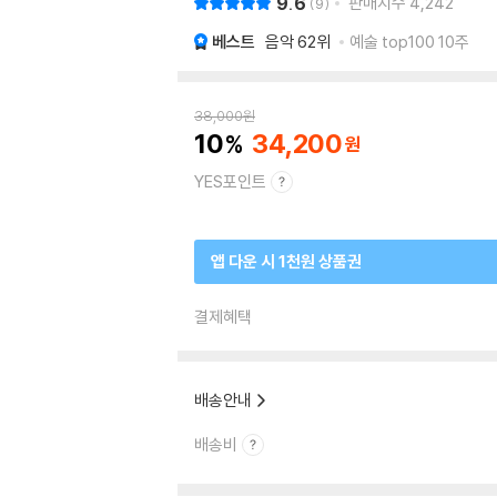
9.6
판매지수
4,242
9
베스트
음악
62위
예술 top100 10주
38,000
원
10
34,200
YES포인트
앱 다운 시 1천원 상품권
결제혜택
배송안내
배송비