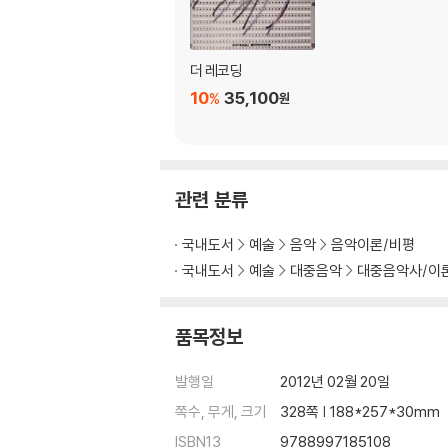
앰비언스 마이킹(Ambience Miking)
잔향
라이브(Live)와 데드(Dead)
더 레코딩
플러터(Flutter)와 슬랩백 에코(Slapback Ec
10
35,100
%
원
실내 공진
정재파
음 확산기
흡음
관련 분류
퍼레스 흡음기(Porous Absorber)
격막 흡음기(Membrane Absorber)
국내도서
예술
음악
음악이론/비평
헬몰츠 공진기(Helmholtz Resonator)
국내도서
예술
대중음악
대중음악사/이
방음과 방진
벽
천장
품목정보
바닥
문
발행일
2012년 02월 20일
창문
쪽수, 무게, 크기
328쪽 | 188*257*30mm
제4장 스튜디오 오디오 시스템
ISBN13
9788997185108