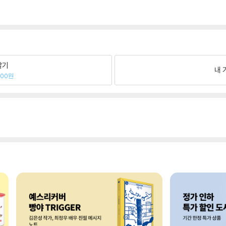
팔기
내 
600원