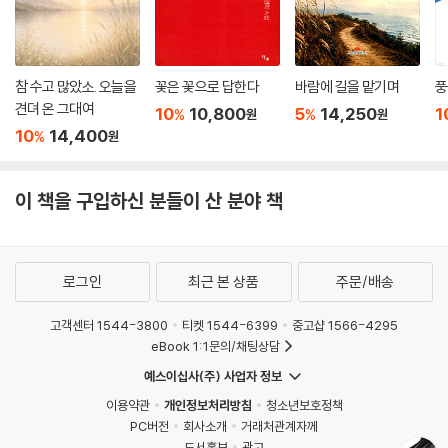
김재현 작가에게 ‘어둠’이란 자신과 떼어놓을 수 없는 문제이다. 작가는 인
간에게 어두운 부분들의 발단이 어디에서부터 시작했을까 궁금했고 독자
들은 『진실』을 통해 그 탐구의 과정을 들여다볼 수 있을 것이다.
참 수고 많았소. 오늘을
꽃은 꽃으로 답한다
바람에 길을 맡기며
풍
견뎌 온 그대여
10
10,800
5
14,250
1
%
%
원
원
10
14,400
%
원
이 책을 구입하신 분들이 산 분야 책
로그인
최근 본 상품
주문/배송
고객센터 1544-3800
티켓 1544-6399
중고샵 1566-4295
eBook 1:1문의/채팅상담
예스이십사(주) 사업자 정보
이용약관
개인정보처리방침
청소년보호정책
PC버전
회사소개
거래처관계자께
도서홍보
광고