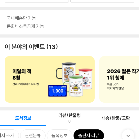
국내배송만 가능
문화비소득공제 가능
이 분야의 이벤트
13
리뷰/한줄평
도서정보
배송/반품/교환
0
저자 소개
관련분류
품목정보
출판사 리뷰