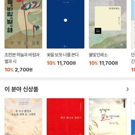
지 깨달음으로 이어지고, 자신이 더욱 성숙해질 수 있는 기회라고 생각한
다.
대화공간이 허락되지 않는
나만의 자물쇠
칠흑은 나에게 다가왔네.
초판본 하늘과 바람과
꽃을 보듯 너를 본다
물빛인쇄소
단
누군가와 말해도
별과 시
긴
10
11,700
10
11,700
%
%
원
원
해결되지 않는 것들
10
2,700
1
%
원
진실을 유지할 수 있을까.
나만이 알고
이 분야 신상품
지나가야 되는 부분들
칠흑에 갇혀 헤매네.
-본문 ‘칠흑’-
또한 자신이 탐구하고 깨달은 것들을 시로 표현해보고 결국은 시집을 완성
해낸 작가의 생각은 독백을 통해 더욱 자세히 드러난다.