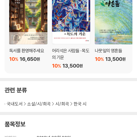
팔자
타이밍
물수제비
왜곡
가만히
자랑
관심
독서를 환영해주세요
어리석은 사람들 · 목도
나뭇잎의 영혼들
태양에 가린 구름
의 기운
10
16,650
10
13,500
%
%
원
원
홍길동
10
13,500
%
원
착한 사람
굴레
만 원
관련 분류
지식
헛소리
국내도서
소설/시/희곡
시/희곡
한국 시
굽이굽이
총대
초대장
품목정보
천민
칠흑