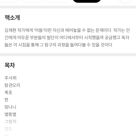
책소개
김재현 작가에게 ‘어둠’이란 자신과 떼어놓을 수 없는 문제이다. 작가는 인
간에게 어두운 부분들의 발단이 어디에서부터 시작했을까 궁금했고 독자
들은 이 시집을 통해 그 탐구의 과정을 들여다볼 수 있을 것이다.
목차
주사위
탐관오리
폭포
한
망나니
별똥별
그림자
잡초