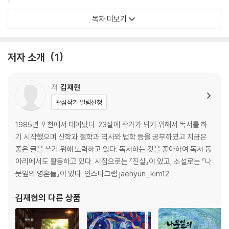
비
별과 웃음과 진실
목차 더보기
낙엽
상실
위로
저자 소개
1
하늘
외진 곳의 눈
슬픔
저
김재현
영원
관심작가 알림신청
안개꽃
달
1985년 포천에서 태어났다. 23살에 작가가 되기 위해서 독서를 하
시체
기 시작했으며 신학과 철학과 역사와 법학 등을 공부하였고 지금은
익명
좋은 글을 쓰기 위해 노력하고 있다. 독서하는 것을 좋아하여 독서 동
금
아리에서도 활동하고 있다. 시집으로는 『진실』이 있고, 소설로는 『나
이무기
뭇잎의 영혼들』이 있다. 인스타그램 jaehyun_kim12
눈물
무관심
김재현
의 다른 상품
진심
창고