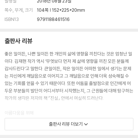
발행일
2018년 08월 23일
녹
쪽수, 무게, 크기
104쪽 | 152*225*20mm
사랑
ISBN13
9791188461516
한결
바람
무지개
출판사 리뷰
장난감
바다
좋은 일이든, 나쁜 일이든 한 개인의 삶에 영향을 끼친다는 것은 엄청난 일
비빔밥
이다. 김재현 작가 역시 ‘무엇보다 먼저 제 삶에 영향을 끼친 모든 분들께
욕심
감사드린다’고 말한다. 큰일이든, 작은 일이든 어떠한 일에서 생기는 문제
아침
는 자신에게 깨달음으로 이어지고 그 깨달음으로 인해 더욱 성숙해질 수
산타 할아버지
있는 기회를 얻을 수 있기 때문이다. 또한 어둠을 출발점으로 인간에게 어
정전
두운 부분들의 발단이 어디서부터 시작했는지, 그 근원들에 대해 탐구하는
폐가
작가의 생각은 저자의 책 『진실』 안에서 여실히 드러난다.
자만
여백
아름다움을 위해
먼지
짓밟혀진다 할지라도
이데올로기
출판사 리뷰 더보기
한순간을 전달하리라.
로보트
-「안개꽃」 중에서-