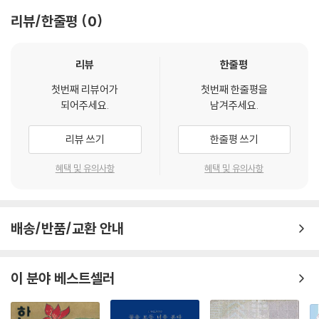
소주 한잔
숨바꼭질
리뷰/한줄평
0
그늘지고 외진 곳에
착오
녹지 않고 남아 있는 눈
거울
리뷰
한줄평
굼벵이
왜 너는 사라지지 않았을까
난
첫번째 리뷰어가
첫번째 한줄평을
왜 빛을 그리도 멀리했을까
되어주세요.
남겨주세요.
어두운 진실을 알리고 싶은 마음
리뷰 쓰기
한줄평 쓰기
아픈 기억이 널 그렇게 남겼나보다
-「외진 곳의 눈」 중에서-
혜택 및 유의사항
혜택 및 유의사항
‘아름다움’을 위해 짓밟혀지면서도 한순간을 전달하기 위해 애쓰는 ‘안개
꽃’과 그늘지고 외진 ‘어두운’ 곳에 응어리진 채 녹지 않는 눈, 작가는 자신
배송/반품/교환 안내
이 깨닫고, 탐구하는 부분을 사물에 빗대어 시로써 전달한다. 독자들은 「안
개꽃」, 「외진 곳의 눈」,「달」, 「슬픔」 등 60여 편의 시와 함께 수록된 독백을
통해 저자가 고민하는 부분에 대해 함께 탐구할 수 있을 것이라 기대한다.
이 분야 베스트셀러
큰일이든, 작은 일이든 자신에게 주어진 문제는 생각하기 나름이다. 『진
실』의 김재현 작가 역시 그렇다. 저자는 자신에게 일어난 모든 일은 얼마든