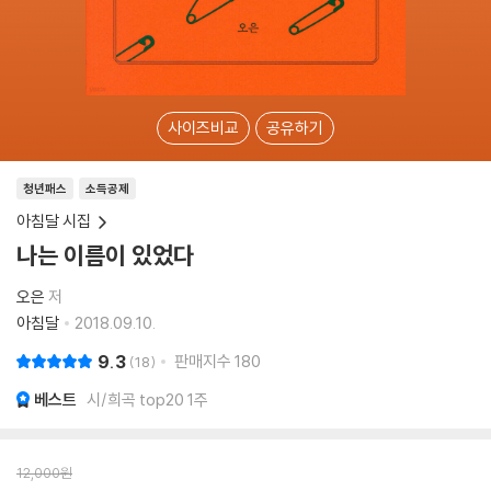
사이즈비교
공유하기
청년패스
소득공제
아침달 시집
나는 이름이 있었다
오은
저
아침달
2018.09.10.
9.3
판매지수
180
18
베스트
시/희곡 top20 1주
12,000
원