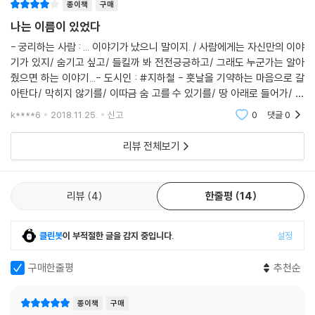
간이라면 으레 느낄 법한 감정-후회, 환희, 선호, 기쁨, 부끄러움, 분노(사
종이책
구매
람을 뭐로 보고 이런 걸 줘요?//불우 이웃을 도울 사람이 화를 냈다―34
나는 이름이 있었다
쪽 「좋은 사람」 중)-들이 곳곳에 머물러 있으니 말이다.
- 궁리하는 사람 : ... 이야기가 났으니 말이지. / 사람에게는 자신만의 이야
기가 있지/ 숨기고 싶고/ 들킬까 봐 전전긍긍하고/ 그래도 누군가는 알아
사람과 사람, 그 내면에 흐르는 특별한 감정
줬으면 하는 이야기...- 도시인 : #지하철 - 훗날을 기약하는 마음으로 갈
아탄다/ 막히지 않기를/ 이따금 숨 고를 수 있기를/ 땅 아래로 들어가/ 강
같은 곳에서 출발했지만 지금 나는 여기에, 너는 거기에 있다. 많이 변했구
위를 달리기도 한다...- 손을 놓치다 : 분침이 따라잡지 못한 시침/ 마음과
k****6
2018.11.25.
신고
0
댓글
0
나. 나는 말했고 너는 웃었다. 오래되었잖아. 나는 그 말이 나이를 많이 먹
따로 노는
었다는 말인지 헤어진 지 오래되었다는 말인지 이해할 수 없었다. 둘 다. 너
리뷰 전체보기
는 덧붙여 말하고 하얀 이를 드러내며 씩 웃었다. 내 마음을 읽는 것은 여전
히 잘하는구나. 그럼, 오래되었잖아. 그 말은 분명 우리가 오랫동안 만났다
는 사실을 가리키는 것이었다. 둘 다 한동안 아무 말도 하지 않았다. 우리는
리뷰
4
한줄평
14
서로의 첫사랑이었다.
―94쪽, 산문 「않는다」 중
클린봇
이 부적절한 글을 감지 중입니다.
설정
『나는 이름이 있었다』에는 오은 시인의 두 편의 산문이 수록된다. 시편에
구매한줄평
추천순
서 사람 그 자체에 관해 이야기했다면, ‘너’와의 이야기 「않는다」에서는 사
람과의 ‘관계’와 화자가 느끼는 ‘감정’을 명징하게 드러낸다. 시인이 제시하
종이책
구매
는 BGM을 재생하고, 그 리듬까지 독서인 양 읽어 내려가다 보면, 화자의