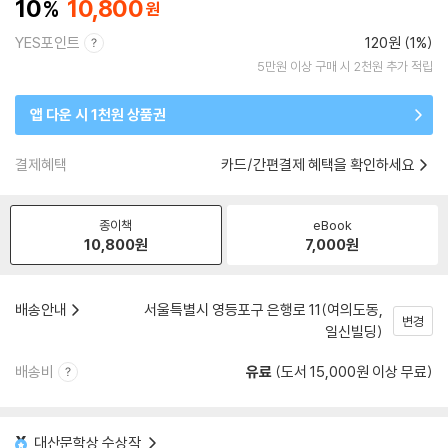
10
10,800
YES포인트
120원 (1%)
5만원 이상 구매 시 2천원 추가 적립
앱 다운 시 1천원 상품권
결제혜택
카드/간편결제 혜택을 확인하세요
종이책
eBook
10,800
원
7,000
원
배송안내
서울특별시 영등포구 은행로 11(여의도동,
변경
일신빌딩)
배송비
유료
(도서 15,000원 이상 무료)
대산문학상 수상작