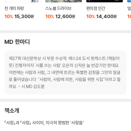
천 개의 파랑
스노볼 드라이브
편의점 인간
얼
10
15,300
10
12,600
10
14,400
1
%
%
%
원
원
원
MD 한마디
제27회 대산문학상 시 부문 수상작. 예스24 도서 팟캐스트 〈책읽아
웃〉 진행자이자 '시를 쓰는 사람' 오은의 신작은 늘 반갑기만 한데요.
이번에는 사람과 사람, 그 내면에 흐르는 특별한 감정을 그만의 말글
로 풀어냈습니다. "사람의, 사람에 의한, 사람을 위한 시집"이라고 할
까요. - 시 MD 김도훈
책소개
「사람」과 「사람」 사이의, 지극히 평범한 ‘사람들’