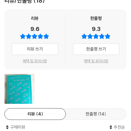
리뷰/한줄평
18
무인 공장에 내가 있었다. 무인 공장인데 내가 있었다. 무인 공장인데 내가
있는 것이 유일하게 습득한 기술이었다. 어느 날에는 스위치를 켜는 심정
리뷰
한줄평
으로 불쑥 내 이름을 발음해보았다. 무인 공장과는 달리, 나는 이름이 있었
9.6
9.3
다. 무인 공장과는 달리, 나는 사람이었다.
―76쪽 「무인 공장」 중
리뷰 쓰기
한줄평 쓰기
심지어 사람이 없어야 할 「무인 공장」에서까지 독자들은 사람을 느끼고 이
해할 수 있다. 사람이 없는 공간에 머무는 화자가 ‘무인 공장’과 ‘나’를 비교
혜택 및 유의사항
혜택 및 유의사항
하며(‘무인 공장과는 달리, 나는 사람이었다’) 사람으로서의 존재감을 선
명하게 드러내는 까닭이다. 결국 사람은 사람이기 때문에 ‘사람이 없어도
사람인 채 버티’는 존재이며, ‘무인 공장인데 내가 있’는 것처럼, 곁에 아무
도 없는 상황에서도 사람일 수밖에 없는 존재다. ‘스위치가 다시 켜지지
않’게 된 이후에야 사람 구실을 할 수 없게 된 화자는 말한다. ‘비로소 무인
공장이 무인 공장다워졌다’고. 결국 ‘스위치가 켜’져 있다면 제 아무리 무인
공장에 있더라도 ‘사람’일 수밖에 없다는 것을 방증한다.
리뷰
4
한줄평
14
소란 때문에 궁금해진 옆 반 선생님이 우리 반을 찾았다 장 선생님 어인 일
구매리뷰
추천순
로 여기까지 오셨어요? 장 선생이 선생님의 스마트폰을 들여다보곤 낄낄