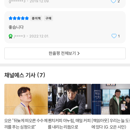
g******3
2019.12.09.
2
물방울 한 점이 바다를 들썩이게 만든다. 물방울은 그저 몸을 한 번 뒤틀었
을 뿐이다. 자신의 몸을 신나게 미끄러뜨렸을 뿐이다. 바다 위에서 물방울
종이책
구매
의 뒤척임은 나비의 날갯짓만큼이나 위태롭고 강력하다. 예의 그 예민한
섬들이 몸을 떨고 있다. 무시무시한 물방울 효과.
좋습니다
―105쪽, 산문 「물방울 효과」 중
j****3
2022.12.01.
1
사람에서 사람으로 이어지는 시는 마지막 산문 「물방울 효과」에 이르러 ‘잘
한줄평 전체보기
여문 물방울이’ 되어 ‘굴러간다.’(104쪽) ‘물방울 한 점이 바다를 들썩이게
만든다’(105쪽)는 것은 시인이 앞서 언급한 ‘나도 모르게 나에게 영향을
주는 사람들’과 크게 다르지 않아 보인다. 인식하지 못할 만큼 작은 물방울
채널예스 기사
7
한 점이 바다에 닿아 들썩이게 하는 그 모양은, 「물방울 효과」에서 말하듯
‘위태롭고 강력하다.’(105쪽) 사람은, 그 어떤 재능 때문이 아니라 그저 사
람이라는 이유로 ‘무시무시한’(105쪽) 영향력을 지닌다. 하나, 혹은 여러
개의 이름을 가지고 있을 모든 독자가 『나는 이름이 있었다』를 통해 그 영
향력을 느낄 수 있기를 바란다. 『나는 이름이 있었다』가 ‘사람’이기 때문에
다른 사람에게 영향을 미칠 수 있다는 그 사실만으로, ‘나의 존재’를, ‘나의
이름’을 몇 번이고 더 사랑할 수 있게 만드는 시집이기를.
오은 "뒤늦게 떠오른 수수께
퀜치커피 이누림, 매일 커피
[책읽아웃] 우리는 늘 도
끼를 푸는 심정으로"
를 내리는 리듬으로
에 있다 (G. 오은 시인)