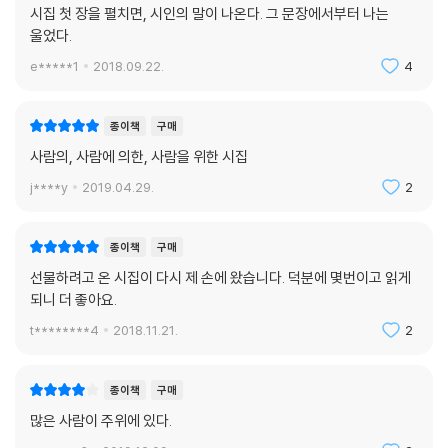
감정에 동화되고 나아가 그 감정에 눅진하게 녹아드는 경험에 이르기도 한
시집 첫 장을 펼치면, 시인의 말이 나온다. 그 문장에서부터 나는
다. 시인은 『나는 이름이 있었다』를 통해 사회 속의 사람, 역할을 수행하는
울었다.
사람, ‘나’로서의 사람뿐 아니라 ‘사람’과 ‘사람’ 사이의 ‘사람’, 그리고 그 내
e*****1
2018.09.22.
4
면까지 다각도로 이야기하고 있다.
종이책
구매
“나도 모르게 나에게 영향을 주는 사람들을 기록하고자 했다.”
사람의, 사람에 의한, 사람을 위한 시집
시인의 앞선 시집들에서 언급되던 요소가 언어유희와 말놀이, 그리고 그
j****y
2019.04.29.
2
이면에 드리워진 사회 비판과 블랙유머였다면 이 시집에서는 ‘삶’ 그 자체
에 관해 이야기해야 할 것 같다. 시인은 『나는 이름이 있었다』를 사람 연작
종이책
구매
으로 꾸린 이유를 ‘나도 모르게 나에게 영향을 주는 사람들을 기록’하고자
했기 때문이라 밝혔다. 그가 말한 ‘사람’은 기인이나 달인과 같은 특별한 존
선물하려고 온 시집이 다시 제 손에 왔습니다. 덕분에 몇번이고 읽게
재가 ‘아니다’. 그저 주위에 있는 사람, 스쳐 지나간 사람 등, 이어지거나 이
되니 더 좋아요.
어지지 않은, 부딪치거나 부딪힌 사람이며, 마침내 그의 삶을 뒤튼 사람들
t********4
2018.11.21.
2
의 나열이다. 사람을 기록하겠다는 애초의 목적은 ‘또 다른 나’를 발견하는
작업으로 이어졌다고 시인은 고백한다. 시인의 고백으로 말미암아, 독자들
종이책
구매
도 편편의 시를 통해 또 다른 나를 발견할 수 있기를 바란다. 익히 알고 있
던 나, 여태 몰랐던 나, 알지만 외면했던 나…… 결국은 ‘사람’인 나를.
많은 사람이 주위에 있다.