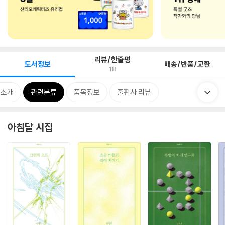
리뷰/한줄평
도서정보
배송/반품/교환
18
 소개
관련분류
품목정보
출판사 리뷰
아침달 시집