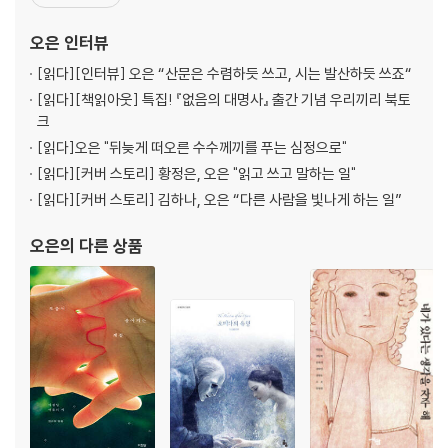
계산하는 사람
진맥진함이 좋다. 무언가를 해냈다는 느낌 때문이 아니라, 어떤 시간
무인 공장
에 내가 적극적으로 가담했다는 느낌 때문이다. 엉겁결에 등단했고
오은
인터뷰
서른
무심결에 시인이 되었다. 우연인 듯, 필연적으
시끄러운 얼굴
[읽다]
[인터뷰] 오은 “산문은 수렴하듯 쓰고, 시는 발산하듯 쓰죠“
물레는 원래 문래
[읽다]
[책읽아웃] 특집! 『없음의 대명사』 출간 기념 우리끼리 북토
세 번 말하는 사람
크
한발
[읽다]
오은 "뒤늦게 떠오른 수수께끼를 푸는 심정으로"
사람
[읽다]
[커버 스토리] 황정은, 오은 "읽고 쓰고 말하는 일"
[읽다]
[커버 스토리] 김하나, 오은 “다른 사람을 빛나게 하는 일”
부록
오은
의 다른 상품
않는다
물방울 효과