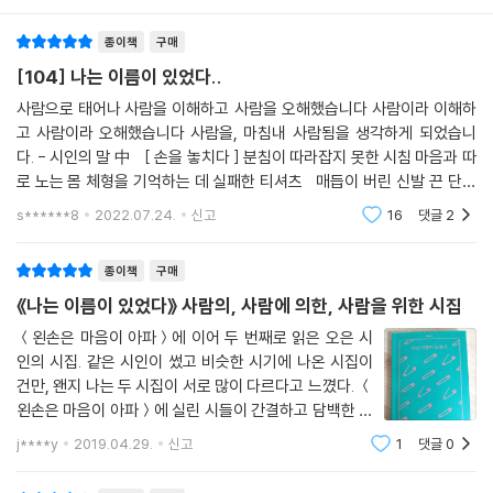
웃었다 김 선생은 아직도 그 게임을 해요? 이럴 때 보면 꼭 옛날 사람이라
종이책
구매
니까 장 선생의 말에 김 선생의 얼굴이 새하얘졌다 그새 새로운 게 나왔나
요? 그새라니요, 한 달이 넘었는데! 업데이트를 좀 하세요, 업데이트! 장
[104] 나는 이름이 있었다..
선생의 훈계에 제기를 차던 아이들이 키득키득 웃었다 순식간에 옛날 사람
사람으로 태어나 사람을 이해하고 사람을 오해했습니다 사람이라 이해하
이 된 김 선생의 얼굴이 붉어졌다
고 사람이라 오해했습니다 사람을, 마침내 사람됨을 생각하게 되었습니
―38쪽 「옛날 사람」 중
다. - 시인의 말 中 [ 손을 놓치다 ] 분침이 따라잡지 못한 시침 마음과 따
로 노는 몸 체형을 기억하는 데 실패한 티셔츠 매듭이 버린 신발 끈 단어
『나는 이름이 있었다』에는 사람만큼 다양한 대사가 등장한다. 주고받는 대
가 놓친 시 추신이 잊은 안부 그림자가 두고 온 사람 아무도 더듬치
s******8
2022.07.24.
신고
16
댓글
2
화에서부터 혼잣말(그는 고개를 떨구며 혼잣말을 했다. 친했었는데…….
―66쪽, 「유예하는 사람」 중), 그리고 독백까지도. 그 까닭에 이 시집은 각
종이책
구매
각의 시편이 누군가의 일상이자 하나의 에피소드처럼 보이기도 한다. 처음
《나는 이름이 있었다》 사람의, 사람에 의한, 사람을 위한 시집
보는 시가 이토록 정겨운 이유는 시인이 만나고 거쳐 온, 이 시집에 기록한
사람들이 대단히 특별한 존재가 아니라 지극히 평범하고 일반적인 인물들
＜왼손은 마음이 아파＞에 이어 두 번째로 읽은 오은 시
인의 시집. 같은 시인이 썼고 비슷한 시기에 나온 시집이
로 구성되어 있기 때문이다.
건만, 왠지 나는 두 시집이 서로 많이 다르다고 느꼈다. ＜
왼손은 마음이 아파＞에 실린 시들이 간결하고 담백한 느
『나는 이름이 있었다』를 읽는 독자들은 시 속 장면들이 어디선가 경험한
낌이라면, ＜나는 이름에 있었다＞에 실린 시들은 왠지
것처럼 일상과 맞닿아 있다고 느끼기에 충분할 것이다. 이와 같은 까닭에
j****y
2019.04.29.
신고
1
댓글
0
모르게 묵직하고 진한 느낌이랄까. 그러고 보니 순백의
독자들은 『나는 이름이 있었다』에 쉽게 몰입하고 공감할 수 있을 테다. 인
표지와 진녹색의 표지가 각 시집의 느낌을