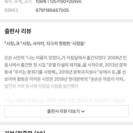
쪽수, 무게, 크기
108쪽 | 125*190*20mm
ISBN13
9791189467005
출판사 리뷰
「사람」과 「사람」 사이의, 지극히 평범한 ‘사람들’
오은 시인의 『나는 이름이 있었다』가 아침달에서 출간되었다. 2009년 민
음사에서 출간한 첫 시집 『호텔 타셀의 돼지들』을 시작으로, 2013년 문학
동네 『우리는 분위기를 사랑해』, 2016년 문학과지성사 『유에서 유』를 선
보이며 활동은 이어온 시인은 2018년 현대문학의 『왼손은 마음이 아파』
발간과 거의 동시에 아침달 시집을 발간했다.
『나는 이름이 있었다』는 서른두 편의 ‘사람’ 연작으로 구성된다. 「사람」으
로 시작해서 동명의 시 「사람」으로 끝을 맺는 이 시집은 읽는 이에게 갖은
출판사 리뷰 더보기
사람과의 만남을 선사한다. 「궁리하는 사람」, 「읽는 사람」, 「마음먹은 사
람」, 「비틀비틀한 사람」, 「세 번 말하는 사람」 등 다양한 ‘사람’과의 만남을
경험하게 한다.