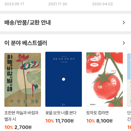
2023.05.17.
2021.11.30.
2020.04.02.
배송/반품/교환 안내
이 분야 베스트셀러
초판본 하늘과 바람과
꽃을 보듯 너를 본다
토마토 컵라면
단
별과 시
긴
10
11,700
10
8,100
%
%
원
원
10
2,700
1
%
원