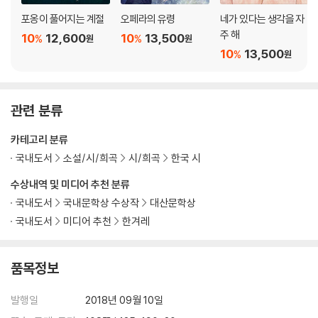
포옹이 풀어지는 계절
오페라의 유령
네가 있다는 생각을 자
주 해
10
12,600
10
13,500
%
%
원
원
10
13,500
%
원
관련 분류
카테고리 분류
국내도서
소설/시/희곡
시/희곡
한국 시
수상내역 및 미디어 추천 분류
국내도서
국내문학상 수상작
대산문학상
국내도서
미디어 추천
한겨레
품목정보
발행일
2018년 09월 10일