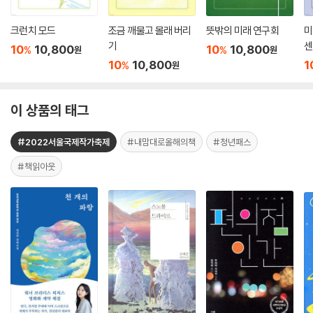
크런치 모드
조금 깨물고 몰래 버리
뜻밖의 미래 연구회
미
기
센
10
10,800
10
10,800
%
%
원
원
10
10,800
1
%
원
이 상품의 태그
#2022서울국제작가축제
#내맘대로올해의책
#청년패스
#책읽아웃