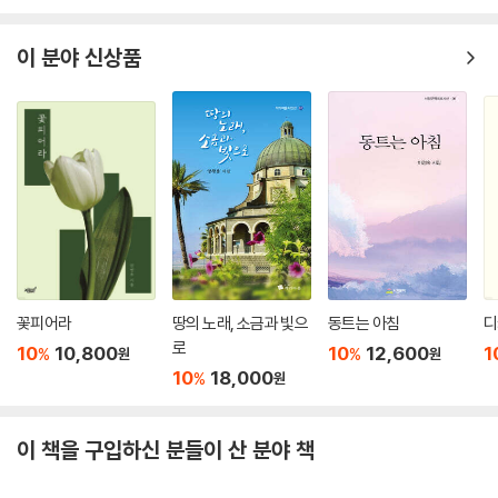
이 분야 신상품
꽃피어라
땅의 노래, 소금과 빛으
동트는 아침
디
로
10
10,800
10
12,600
1
%
%
원
원
10
18,000
%
원
이 책을 구입하신 분들이 산 분야 책