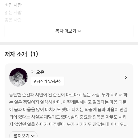
빠진 사람
읽는 사람
좋은 사람
옛날 사람
목차 더보기
도시인
손을 놓치다
마음먹은 사람
저자 소개
1
산책하는 사람
비틀비틀한 사람
일류학
저
오은
큰사람
관심작가 알림신청
애인
응시하는 사람
등단한 순간과 시인이 된 순간이 다르다고 믿는 사람. 누가 시켜서 하
갔다 온 사람
는 일은 정말이지 열심히 한다. 어떻게든 해내고 말겠다는 마음 때문
선을 긋는 사람
에 몸과 마음을 많이 다치기도 했다. 다치는 와중에 몸과 마음이 연결
주황 소년
되어 있다는 사실을 깨닫기도 했다. 삶의 중요한 길목은 아무도 시키
유예하는 사람
지 않았던 일을 하다가 마주했다. 누가 시키지도 않았는데, 아니 오히
58년 개띠
려 그랬기에 계속해서 무언가를 쓰고 있었다. 쓸 때마다 찾아오는 기
펼쳐보기