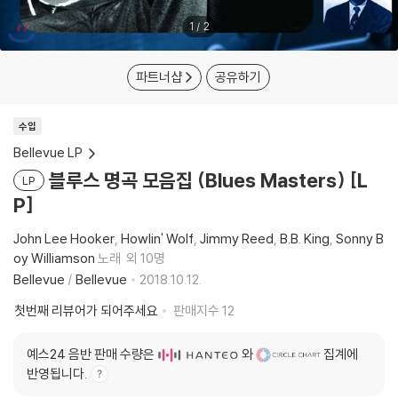
1
/
2
파트너샵
공유하기
수입
Bellevue LP
블루스 명곡 모음집 (Blues Masters) [L
LP
P]
John Lee Hooker
Howlin' Wolf
Jimmy Reed
B.B. King
Sonny B
oy Williamson
노래
외 10명
Bellevue
/
Bellevue
2018.10.12.
첫번째 리뷰어가 되어주세요
판매지수
12
예스24 음반 판매 수량은
와
집계에
반영됩니다.