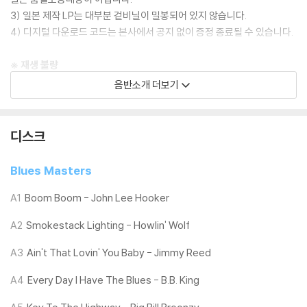
3) 일본 제작 LP는 대부분 겉비닐이 밀봉되어 있지 않습니다.
4) 디지털 다운로드 코드는 본사에서 공지 없이 증정 종료될 수 있습니다.
※ 재생 불량
1) 침압 조절 기능이 없는 턴테이블을 사용하시는 경우, (주로 올인원 형태
음반소개 더보기
모델) 다이내믹 사운드의 편차가 큰 트랙을 재생할 때 이상 현상이 발생할
수 있습니다.
기기 문제로 인해 발생하는 재생 불량 현상에 대해서는 반품/교환이 불가
디스크
하니 침압 조절이 가능한 기기에서 재생하실 것을 권유 드립니다.
2) 디스크는 정전기와 먼지로 인해 재생이 원활하지 않은 경우가 있습니
Blues Masters
다. 전용 제품으로 이를 제거하면 대부분 해결됩니다.
3) 바늘에 먼지가 쌓이는 경우에도 재생이 원활하지 않을 수 있습니다.
A1
Boom Boom - John Lee Hooker
A2
Smokestack Lighting - Howlin' Wolf
※ 디스크 외관 불량
1) 열을 가하여 제작하는 바이닐 공정 특성상 디스크 표면이 미세하게 울
A3
Ain't That Lovin' You Baby - Jimmy Reed
렁거리거나 휘어지는 경우가 있습니다.
재생이 불안정한 경우 스태빌라이저를 사용하시면 좀 더 안정적인 재생이
A4
Every Day I Have The Blues - B.B. King
가능합니다.