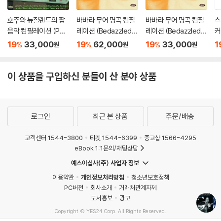
호주와 뉴질랜드의 팝
바바라 무어 명곡 컴필
바바라 무어 명곡 컴필
스
음악 컴필레이션 (Pop
레이션 (Bedazzled!
레이션 (Bedazzled!
커
Down Under 1966-1
Barbara Moore TV, F
Barbara Moore TV, F
oe
19
33,000
19
62,000
19
33,000
1
%
%
%
원
원
원
970)
ilm And Studio Work
ilm And Studio Work
P
1965?81) [2LP]
1965?81)
이 상품을 구입하신 분들이 산 분야 상품
로그인
최근 본 상품
주문/배송
고객센터 1544-3800
티켓 1544-6399
중고샵 1566-4295
eBook 1:1문의/채팅상담
예스이십사(주) 사업자 정보
이용약관
개인정보처리방침
청소년보호정책
PC버전
회사소개
거래처관계자께
도서홍보
광고
Copyright © YES24 Corp. All Rights Reserved.
MATOM4