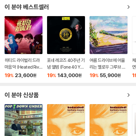
이 분야 베스트셀러
히티드 라이벌리 드라
포네 레코즈 40주년 기
여름 드라이브에 어울
체
마음악 (Heated Rival
념 앨범 (Fone 40 Yea
리는 멜로우 그루브 음
연
ry Original Soundtra
rs 1983-2023) [2L
악 컴필레이션 (Sum
ld
19
23,600
19
143,000
19
55,900
1
%
%
%
원
원
원
ck)
P]
mer-drive Chillout B
ph
reeze) [LP]
g
이 분야 신상품