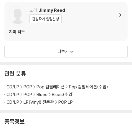
상을 요청할 수 있으며, 동영상이 없는 경우 반품/교환이 제한될 수 있습니
노래
Jimmy Reed
다.
관련 사진과 동영상 및 재생 기기 모델명을 첨부하여 첨부하여 고객센터에
관심작가 알림신청
문의 바랍니다.
지미 리드
2) LP는 잦은 배송 과정에서 재킷에 손상이 발생할 가능성이 높고 재판매
가 어려우므로 신중한 구매를 부탁드립니다.
더보기
관련 분류
CD/LP
POP
Pop 컴필레이션
Pop 컴필레이션(수입)
CD/LP
POP
Blues
Blues(수입)
CD/LP
LP(Vinyl) 전문관
POP LP
품목정보