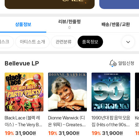
리뷰/한줄평
상품정보
배송/반품/교환
0
디스크
아티스트 소개
관련분류
품목정보
Bellevue LP
알림신청
Black Lace (블랙 레
Dionne Warwick (디
1990년대 팝 음악 모음
K
이스) - The Very Be
온 워윅) - Greatest
집 (Hits of the 90s)
로
st Party Party / 15 P
Hits In Concert [LP]
[LP]
19
31,900
19
31,900
19
31,900
1
%
%
%
원
원
원
arty Favourites [LP]