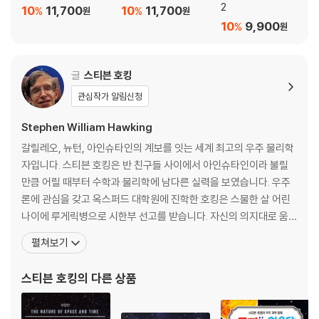
2
10
11,700
10
11,700
%
%
원
원
10
9,900
%
원
글
스티븐 호킹
관심작가 알림신청
Stephen William Hawking
갈릴레오, 뉴턴, 아인슈타인의 계보를 잇는 세계 최고의 우주 물리학
자입니다. 스티븐 호킹은 반 친구들 사이에서 아인슈타인이라 불릴
만큼 어릴 때부터 수학과 물리학에 남다른 실력을 보였습니다. 우주
론에 관심을 갖고 옥스퍼드 대학원에 진학한 호킹은 스물한 살 어린
나이에 루게릭병으로 시한부 선고를 받습니다. 자신의 의지대로 움직
일 수 있는 건 손가락 두 개뿐이었지만, 좌절하지 않고 머릿속으로 수
펼쳐보기
식을 계산하며 ‘블랙홀이 사라진다.’는 놀라운 연구 결과를 발표했습
니다. 일명 ‘호킹 복사’라 불리는 이 이론은 현대 물리학의 새로운 지
스티븐 호킹
의 다른 상품
평을 열었다는 평가를 받았습니다. <스티븐 호킹의 우주