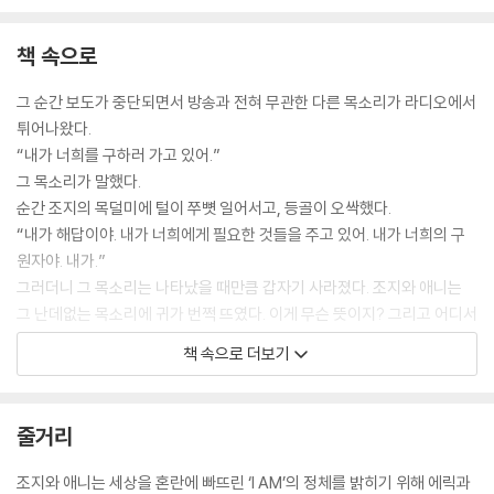
책 속으로
그 순간 보도가 중단되면서 방송과 전혀 무관한 다른 목소리가 라디오에서
튀어나왔다.
“내가 너희를 구하러 가고 있어.”
그 목소리가 말했다.
순간 조지의 목덜미에 털이 쭈뼛 일어서고, 등골이 오싹했다.
“내가 해답이야. 내가 너희에게 필요한 것들을 주고 있어. 내가 너희의 구
원자야. 내가.”
그러더니 그 목소리는 나타났을 때만큼 갑자기 사라졌다. 조지와 애니는
그 난데없는 목소리에 귀가 번쩍 뜨였다. 이게 무슨 뜻이지? 그리고 어디서
나온 소리지? --- pp.12~13
책 속으로 더보기
하지만 조지는 헤라가 아직 이봇의 다리에 매달려 있는 것을 보지 못했다.
로봇은 절뚝거리며 앞으로 걸어갔고, 헤라가 그 왼발에 실려 갔다. 그리고
줄거리
이봇이 마침내 우주의 문 앞에 섰다.
그 순간 애니가 이봇의 다리에 매달린 헤라를 발견하고 비명을 지르며 아
조지와 애니는 세상을 혼란에 빠뜨린 ‘I AM’의 정체를 밝히기 위해 에릭과