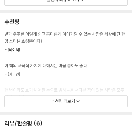
세계 30개국에 판권이 수출되는 등 화제의 베스트셀러에 올랐다.
〈스티븐 호킹의 우주 과학 동화〉 시리즈는 본래 3부작으로 《조지와 빅뱅》
추천평
이 마지막 권으로 예정되어 있었으나, 인기에 힘입어 새로운 이야기로 돌
아왔다. 4부 《조지와 풀 수 없는 암호》는 스티븐 호킹이 별세하기 4년 전
별과 우주를 이렇게 쉽고 흥미롭게 이야기할 수 있는 사람은 세상에 단 한
에 출간된 책으로, 한국에서는 처음 소개된다. 스티븐 호킹이 세상을 떠난
명 스티븐 호킹뿐이다!
이후 독자가 처음 만나는 스티븐 호킹이 집필한 책이다.
- [네이처]
자신의 손자는 물론, 전 세계 어린이들에게 과학이 컴퓨터 게임처럼 신나
이 책의 교육적 가치에 대해서는 마음 놓아도 좋다.
고 재미있는 것임을 가르쳐 주고 싶었다는 스티븐 호킹의 바람이 고스란히
담긴 이 책은, 어렵고 딱딱하게 느껴질 수 있는 과학 이론들을 신나는 모험
- [가디언]
이야기에 훌륭하게 녹여 냈다. 지금까지 아이들이 접했던 SF 소설이나 판
타지 소설과 달리 자연과 과학, 우주에 대한 궁금증들을 속 시원히 해결해
한 번이라도 호기심 어린 눈으로 밤하늘을 쳐다본 적이 있는 사람은 모두
줄 ‘과학 사실’을 바탕으로 이야기가 구성되어 있다. 자칫 허무맹랑하게 보
읽어야 한다.
추천평 더보기
일 수 있는 우주여행 이야기에 스티븐 호킹의 수준 높은 과학적 이론이 탄
- [타임]
탄하게 받쳐 주면서 독자들의 이해를 돕고 과학의 다양한 분야를 만나는
즐거움을 선사한다.
혜성과 토성, 목성에 대한 생생한 묘사와 실감나는 컬러 사진, 쉽게 풀어 쓴
리뷰/한줄평
6
과학 이론이 아이들의 지적 토양을 풍요롭게 한다.
이번에도 역시 각 분야에서 활약하고 있는 세계 유수의 대학교와 연구소의