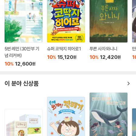
5번 레인 (30만 부 기
슈퍼 코딱지 히어로 1
푸른 사자 와니니
만
념 리커버)
10
15,120
10
12,420
1
%
%
원
원
10
12,600
%
원
이 분야 신상품