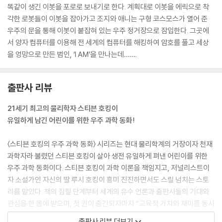
이를 가리켰다.
똑같이 생긴 이봇을 포로로 보내기로 한다. 계획대로 이봇을 에릭으로 착
고집쟁이 여동생이 죽음의 문턱에 가 있다는 사실을 깨달았을 때 조지는
각한 로봇들이 이봇을 잡아가고 조지와 애니는 구형 코스모스가 열어 준
온몸의 피가 얼어붙는 것 같았다. 이봇은 앞으로 걸어갔다. 금세라도 우주
우주의 문을 통해 이봇이 붙잡혀 있는 우주 정거장으로 잠입한다. 그곳에
의 문턱을 넘어 사라질 기세로……. --- pp.30~31
서 양자 컴퓨터를 이용해 전 세계의 컴퓨터를 해킹하여 암호를 풀고 세상
을 엉망으로 만든 범인, ‘I AM’을 만나는데…….
“사람들은 가난해. 그래서 내가 돈을 주었어. 또 배가 고프니까 내가 먹을
걸 주었어. 목이 말라 하길래 사막에 물을 만들어 주었고, 공포에 질려 있길
래 폭탄을 정지시켰지.”
출판사 리뷰
애니가 속삭였다.
21세기 최고의 물리학자 스티븐 호킹이
“저 아저씨는 자기가 신인 줄 아나 봐.”
유일하게 남긴 어린이를 위한 우주 과학 동화!
“놀이복을 입은 신이지.”
조지가 덧붙였다.
〈스티븐 호킹의 우주 과학 동화〉 시리즈는 현대 물리학계의 거장이자 천재
--- pp.145~146
과학자라 불렸던 스티븐 호킹이 살아 생전 유일하게 펴낸 어린이를 위한
우주 과학 동화이다. 스티븐 호킹이 과학 이론을 책임지고, 저널리스트이
자 소설가인 자신의 딸 루시 호킹이 흥미 진진하면서도 스릴 넘치는 스토
리를 맡았다. 책의 집필 단계부터 세계의 유수 언론과 출판사들의 기대와
관심을 한 몸에 받으며, 첫 권이 출간되자마자 “교육적 가치와 재미를 동시
에 섭렵한 어린이 과학 동화가 탄생했다.”는 격찬이 쏟아졌다. 곧이어 전
출판사 리뷰 더보기