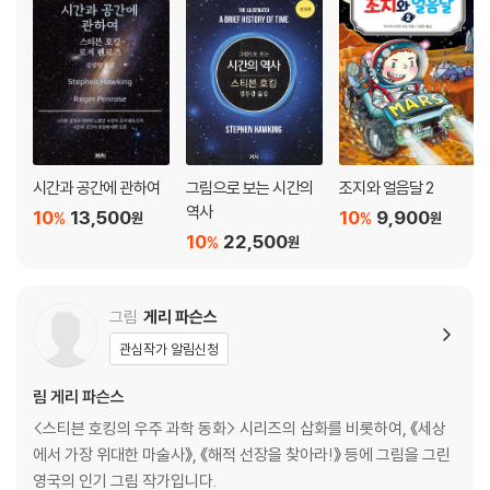
시간과 공간에 관하여
그림으로 보는 시간의
조지와 얼음달 2
역사
10
13,500
10
9,900
%
%
원
원
10
22,500
%
원
그림
게리 파슨스
관심작가 알림신청
림 게리 파슨스
<스티븐 호킹의 우주 과학 동화> 시리즈의 삽화를 비롯하여, 《세상
에서 가장 위대한 마술사》, 《해적 선장을 찾아라!》 등에 그림을 그린
영국의 인기 그림 작가입니다.