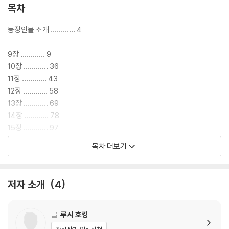
그렇다면 양자 컴퓨터란 무엇일까요? 꿈의 컴퓨터라고 불리는 양자 컴퓨
목차
터는 슈퍼컴퓨터를 뛰어넘는 엄청난 계산 능력을 갖고 있어 어떤 암호도
풀어버릴 수 있으며, 개발되면 공학, 과학, 수학 등의 학문 분야뿐만 아니
등장인물 소개 ………… 4
라 이를 응용한 실생활에서도 큰 영향력을 발휘할 것으로 예상하고 있습니
다. 다행히(?) 이 양자 컴퓨터는 아직 만들어지지 않았지만, 구글, 인텔, 마
9장 ………… 9
이크로소프트 등 세계 거대 IT기업들이 뛰어들어 연구 개발 중이며 가까운
10장 ………… 36
시일 내에 개발할 수 있을 것이라 예측합니다.
11장 ………… 43
12장 ………… 58
하지만 어떤 강력한 암호도 풀어버리는 양자 컴퓨터로도, 절대 풀 수 없는
13장 ………… 69
암호가 있지요. 그것은 바로 ‘우정’입니다. 제아무리 슈퍼컴퓨터를 능가하
14장 ………… 78
는 양자 컴퓨터일지라도 사람과 사람 사이의 암호는 풀 수 없다고 이 책의
15장 ………… 97
저자인 스티븐 호킹과 루시 호킹은 말합니다. 휴대 전화를 이용해 친구들
16장 ………… 112
목차 더보기
과 연락하고, 직장에서는 컴퓨터 네트워크를 통해 일을 하는 디지털 시대
17장 ………… 138
를 살아가는 우리들에게 현 시대의 위험성과 보안 문제에 대해 경고하는
18장 ………… 156
동시에, 인간미를 잃은 과학은 아무리 발전해도 소용이 없다고 이야기하고
19장 ………… 172
저자 소개
4
있는 것이지요. 과학적 지식뿐 아니라 감성 능력도 한 뼘 더 키우는 이번 이
야기는 독자들의 머리와 심장을 모두 두드리는 즐거운 자극이 될 것입니
감사의 글 ………… 196
다.
옮긴이의 글 ………… 198
글
루시 호킹