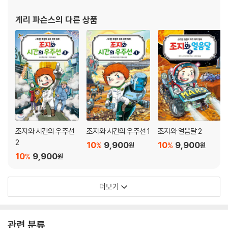
게리 파슨스
의 다른 상품
조지와 시간의 우주선
조지와 시간의 우주선 1
조지와 얼음달 2
2
10
9,900
10
9,900
%
%
원
원
10
9,900
%
원
더보기
관련 분류