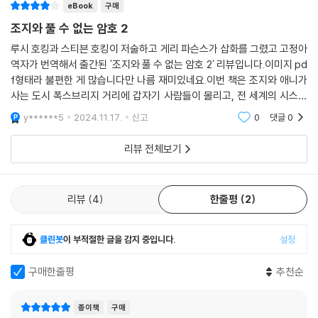
eBook
구매
조지와 풀 수 없는 암호 2
루시 호킹과 스티븐 호킹이 저술하고 게리 파슨스가 삽화를 그렸고 고정아
역자가 번역해서 출간된 '조지와 풀 수 없는 암호 2' 리뷰입니다.이미지 pd
f형태라 불편한 게 많습니다만 나름 재미있네요.이번 책은 조지와 애니가
사는 도시 폭스브리지 거리에 갑자기 사람들이 몰리고, 전 세계의 시스템
이 해킹당하는 스케일 큰 이야기가 됩니다.두 아이들이 이 문제를 해결하
y******5
2024.11.17.
신고
0
댓글
0
려고 뛰는 과정
리뷰 전체보기
리뷰
4
한줄평
2
클린봇
이 부적절한 글을 감지 중입니다.
설정
구매한줄평
추천순
종이책
구매