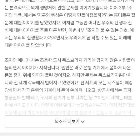
열쇠』는 태양계를 집중적으로 다루었고, 2부 『조지의 우주 보물찾기』에서
는 본격적으로 외계 생명체에 관한 문제를 이야기했습니다. 이어 3부 『조
지와 빅뱅』에서는 ‘지구와 행성은 어떻게 만들어졌을까?’라는 흥미로운 질
문에 대한 이야기를 담았었지요. 이처럼 그동안 머나먼 우주의 탄생과 신
비에 대한 이야기를 주로 다룬 반면, 이번 4부 『조지와 풀 수 없는 암호』에
서는 우리의 실생활과 가까우면서도 우리에게 곧 닥칠 수도 있는 미래에
대한 이야기를 담았습니다.
조지와 애니가 사는 조용한 도시 폭스브리지 거리에 갑자기 많은 사람들이
몰리면서 이야기가 시작됩니다. 원인은 바로 은행 기계에서 쏟아져 나온
돈을 줍기 위해 인파가 몰린 것이지요. 하지만 문제는 폭스브리지뿐만 아
니라 전 세계 각국에서 벌어지고 있었어요. 전 세계의 모든 시스템이 해킹
당하면서 각국 은행의 기계에서 돈이 쏟아져 나오고, 항공사에서는 공짜
항공권이 발매되고, 도시의 전기가 전부 나가는 등 그야말로 세계는 대혼
란에 빠지고 맙니다. 어떻게 이런 일이 가능할까요? 누군가 양자 컴퓨터를
이용해 전 세계 컴퓨터를 해킹하여 암호를 풀었기 때문입니다. 심지어 세
계에서 가장 뛰어난 컴퓨터라는 코스모스마저 해킹당해 조지와 애니는 위
책소개 더보기
험에 빠집니다!