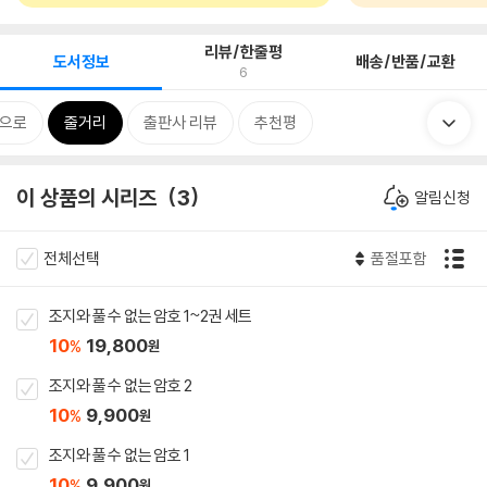
리뷰/한줄평
도서정보
배송/반품/교환
6
속으로
줄거리
출판사 리뷰
추천평
이 상품의 시리즈
3
알림신청
전체선택
품절포함
조지와 풀 수 없는 암호 1~2권 세트
10
19,800
%
원
조지와 풀 수 없는 암호 2
10
9,900
%
원
조지와 풀 수 없는 암호 1
10
9,900
%
원