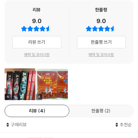
석학들이 독자들의 이해를 돕기 위해 직접 쓴 과학 에세이를 실었다. 이야
- [내셔널지오그래픽]
리뷰
한줄평
기의 흐름을 이해할 수 있도록 중간중간 생소한 우주 관련 내용이나 어려
9.0
9.0
운 과학 개념들을 알기 쉽게 설명해 주는
여간해서는 과학책을 읽지 않는 아이들의 마음을 움직일 정도로 재미있고
독창적인 책!
페이지도 있다. 양자 컴퓨터, 3D 프린팅 등 이야기 속에서는 상세하게 설
- [텔레그라프]
리뷰 쓰기
한줄평 쓰기
명할 수 없었던 과학적 사실들을 더 깊이 있게 담아 내었다. 또한 토성의 위
성인 엔켈라두스, 달의 어두운 면, 우주 정거장 내부 모습 등 우주의 아름답
스티븐 호킹이 설명하는 과학은 게임처럼 신나고, 판타지 소설처럼 재밌
혜택 및 유의사항
혜택 및 유의사항
고 신비로움을 담은 실감나는 위성 사진이 실려 있어, 아이들의 무한한 상
고, 밤하늘처럼 아름답다.
상력을 자극하고 우주에 대해 가슴 설레는 꿈을 꾸게 한다.
- [USA투데이]
천문학은 물론 수학, 물리학, 화학 등 과학의 전 분야에 걸친 지식들이 총동
원된 〈스티븐 호킹의 우주 과학 동화〉 시리즈는 과학은 지루하고 어렵고 딱
딱하다는 편견을 깨뜨리고, 호기심으로 가득 찬 어린 탐험가들에게 지적
4
4
즐거움을 선사해 줄 것이다.
리뷰
4
한줄평
2
구매리뷰
추천순