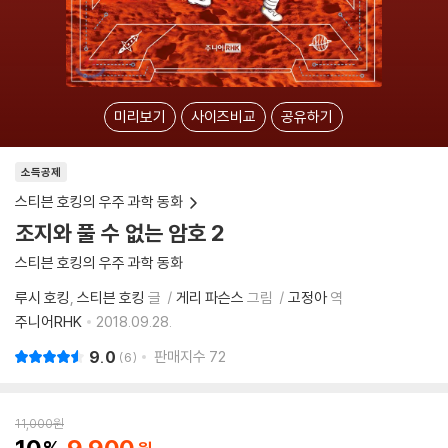
미리보기
사이즈비교
공유하기
소득공제
스티븐 호킹의 우주 과학 동화
조지와 풀 수 없는 암호 2
스티븐 호킹의 우주 과학 동화
루시 호킹
스티븐 호킹
글
게리 파슨스
그림
고정아
역
주니어RHK
2018.09.28.
9.0
판매지수
72
6
11,000
원