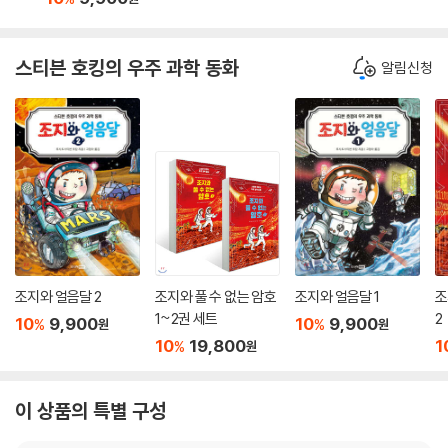
스티븐 호킹의 우주 과학 동화
알림신청
조지와 얼음달 2
조지와 풀 수 없는 암호
조지와 얼음달 1
조
1~2권 세트
2
10
9,900
10
9,900
%
%
원
원
10
19,800
1
%
원
이 상품의 특별 구성