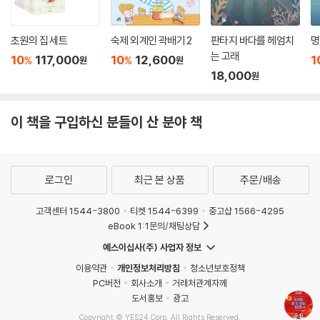
초원의 집 세트
숙제 외계인 곽배기 2
판타지 바다를 헤엄치
명
는 고래
10
117,000
10
12,600
1
%
%
원
원
18,000
원
이 책을 구입하신 분들이 산 분야 책
로그인
최근 본 상품
주문/배송
고객센터 1544-3800
티켓 1544-6399
중고샵 1566-4295
eBook 1:1문의/채팅상담
예스이십사(주) 사업자 정보
이용약관
개인정보처리방침
청소년보호정책
PC버전
회사소개
거래처관계자께
도서홍보
광고
Copyright © YES24 Corp. All Rights Reserved.