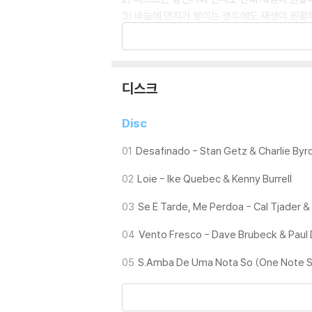
3) 바늘에 먼지가 쌓이는 경우에도 재생이 원활
※ 디스크 외관 불량
1) 열을 가하여 제작하는 바이닐 공정 특성상 
재생이 불안정한 경우 스태빌라이저를 사용하시면
디스크
2) 재생 음역의 왜곡을 최소화 하고 반복 재생
는 전용 제품 등을 이용하여 센터 홀을 조정하시
Disc
3) 디스크에 미세한 잔 흠집이 남아있거나 인쇄
가능합니다
01
Desafinado - Stan Getz & Charlie Byr
02
Loie - Ike Quebec & Kenny Burrell
※ 컬러 디스크
아래에 해당하는 경우는 불량이 아니므로 개봉 
03
Se E Tarde, Me Perdoa - Cal Tjader & 
1) 컬러 디스크는 웹 이미지와 실제 색상이 차이가
2) 컬러 디스크의 특성상 제작 공정시 앨범마다
04
Vento Fresco - Dave Brubeck & Pau
3) 컬러 디스크는 제작 과정에서 다른 색상 염료
05
S.Amba De Uma Nota So (One Note Sam
※ 반품/교환 안내
1) 불량으로 인한 반품/교환 요청 시에는 불량 