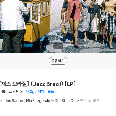
1
/
2
공유하기
 브라질] (Jazz Brazil) [LP]
 카를로스 조빔 외
180g / 게이트폴드
ho dos Santos
Ella Fitzgerald
노래
Stan Getz
연주
외 15명