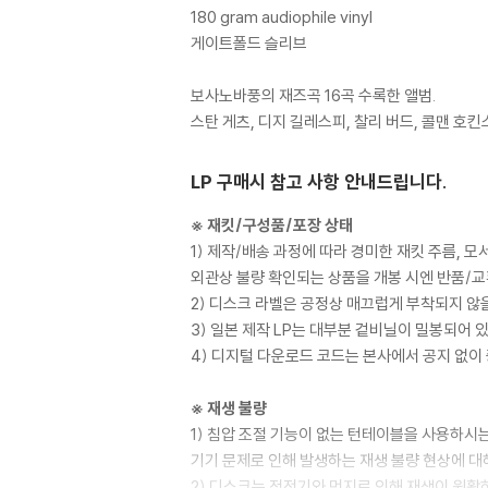
180 gram audiophile vinyl
게이트폴드 슬리브
보사노바풍의 재즈곡 16곡 수록한 앨범.
스탄 게츠, 디지 길레스피, 찰리 버드, 콜맨 
LP 구매시 참고 사항 안내드립니다.
※ 재킷/구성품/포장 상태
1) 제작/배송 과정에 따라 경미한 재킷 주름, 
외관상 불량 확인되는 상품을 개봉 시엔 반품/교
2) 디스크 라벨은 공정상 매끄럽게 부착되지 않
3) 일본 제작 LP는 대부분 겉비닐이 밀봉되어 
4) 디지털 다운로드 코드는 본사에서 공지 없이 
※ 재생 불량
1) 침압 조절 기능이 없는 턴테이블을 사용하시는
기기 문제로 인해 발생하는 재생 불량 현상에 대
2) 디스크는 정전기와 먼지로 인해 재생이 원활