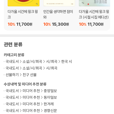
수풀 머리 목소리
처음의 양떼구름
다가올 시간에 윙크 윙
인간을 생각하면 잠이
다가올 시간에 윙크 윙
빈 들에 빈 들을 데려오면
크
와
크 (시절 시집 에디션)
꿈과 꼬리
10
11,700
10
15,300
10
11,700
%
%
%
원
원
원
하얗게 탄 숲
피라미드와 새
풀이 많은 강가에서
가장 나중의 목소리
관련 분류
열매의 마음
카테고리 분류
나무는 잠든다
남아 있는 밤의 사람
국내도서
소설/시/희곡
시/희곡
한국 시
우리는 밝게 움직인다
국내도서
소설/시/희곡
시/희곡
새들은 어서 와요
선물하기
친구 선물
발화 연습 문장 - 그리하여 흘려 쓴 것들
수상내역 및 미디어 추천 분류
발화 연습 문장 - 마지막으로 쥐고 있던 실
국내도서
미디어 추천
중앙일보
발화 연습 문장 - 어떤 고요함 속에서 곡예하는 사람을 위한 곡을 만드는
국내도서
미디어 추천
동아일보
사람을 떠올리는 밤
국내도서
미디어 추천
한겨레
발화 연습 문장 - 남방의 연습곡
발화 연습 문장 - 모두 울고 있는 것 같았다
국내도서
미디어 추천
경향신문