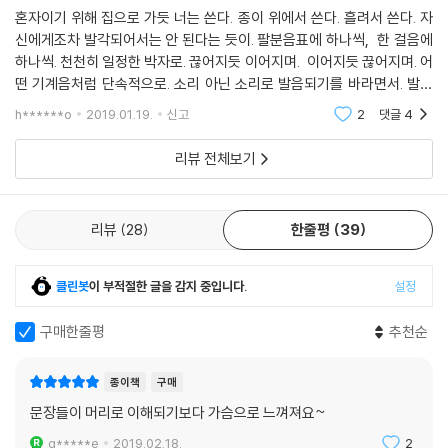
혼자이기 위해 집으로 가듯 너는 쓴다. 종이 위에서 쓴다. 흘려서 쓴다. 자
신에게조차 발각되어서는 안 된다는 듯이. 팔분음표에 하나씩, 한 걸음에
하나씩. 천천히 일정한 박자로. 끊어지듯 이어지며. 이어지듯 끊어지며. 어
떤 기계음처럼 단속적으로. 소리 아닌 소리로 발음되기를 바라면서. 발화
자의 입술은 굳게 닫혀 있다. 문이라는 듯이. 열고 열리는 마음이라는 듯이.
h******o
2019.01.19.
신고
2
댓글
4
마음은 통
리뷰 전체보기
리뷰
28
한줄평
39
클린봇
이 부적절한 글을 감지 중입니다.
설정
구매한줄평
추천순
종이책
구매
문장들이 머리로 이해되기보다 가슴으로 느껴져요~
g*****e
2019.02.18.
2