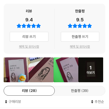
감으로 가만가만히 펼쳐지겠지. - 시인의 말
리뷰
한줄평
9.4
9.5
리뷰 쓰기
한줄평 쓰기
혜택 및 유의사항
혜택 및 유의사항
1
더보기
13
리뷰
28
한줄평
39
구매리뷰
추천순