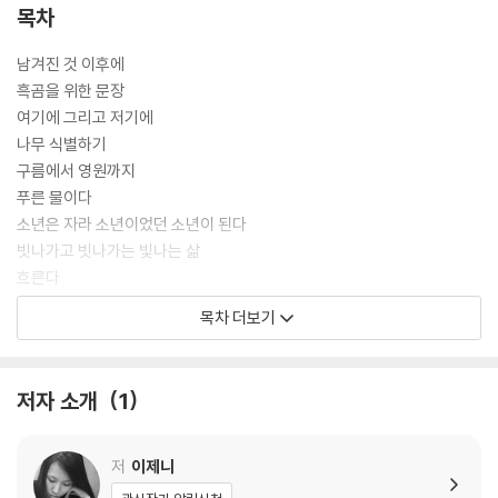
목차
남겨진 것 이후에
흑곰을 위한 문장
여기에 그리고 저기에
나무 식별하기
구름에서 영원까지
푸른 물이다
소년은 자라 소년이었던 소년이 된다
빗나가고 빗나가는 빛나는 삶
흐른다
동굴 속 어둠이 낯선 얼굴로 다가온다
목차 더보기
부드럽고 깨어나는 우리들의 순간
또 하나의 노래가 모래밭으로 떠난다
지금 우리가 언어로 말하는 여러 가지 이야기들
저자 소개
1
네 자신을 걸어둔 곳이 너의 집이다
어제와 같은 거짓말을 걷고
있었던 것이 있었던 곳에는 있었던 것이 있었던 것처럼 있었고
저
이제니
돌을 만지는 심정으로 당신을 만지고