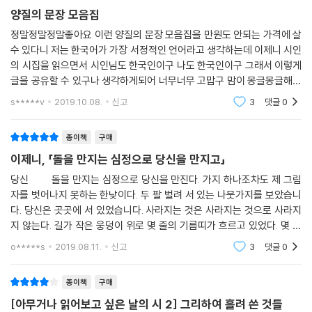
양질의 문장 모음집
정말정말정말좋아요 이런 양질의 문장 모음집을 만원도 안되는 가격에 살
수 있다니 저는 한국어가 가장 서정적인 언어라고 생각하는데 이제니 시인
의 시집을 읽으면서 시인님도 한국인이구 나도 한국인이구 그래서 이렇게
글을 공유할 수 있구나 생각하게되어 너무너무 고맙구 맘이 몽글몽글해졌
어요 제목그대로 그리하여, 흘려 쓴 것들의 느낌이 나요 뱉지 않으면 미칠
s*****v
2019.10.08.
신고
3
댓글
0
것 같은 말들이
종이책
구매
이제니, 「돌을 만지는 심정으로 당신을 만지고」
당신 돌을 만지는 심정으로 당신을 만진다. 가지 하나조차도 제 그림
자를 벗어나지 못하는 한낮이다. 두 팔 벌려 서 있는 나뭇가지를 보았습니
다. 당신은 곳곳에 서 있었습니다. 사라지는 것은 사라지는 것으로 사라지
지 않는다. 길가 작은 웅덩이 위로 몇 줄의 기름띠가 흐르고 있었다. 몇 줄
의 기름띠 위로 작은 무지개가 흐르고 있었다. 한 방울 두 방울 번지고 있었
o*****s
2019.08.11.
신고
3
댓글
0
다. 한
종이책
구매
[아무거나 읽어보고 싶은 날의 시 2] 그리하여 흘려 쓴 것들