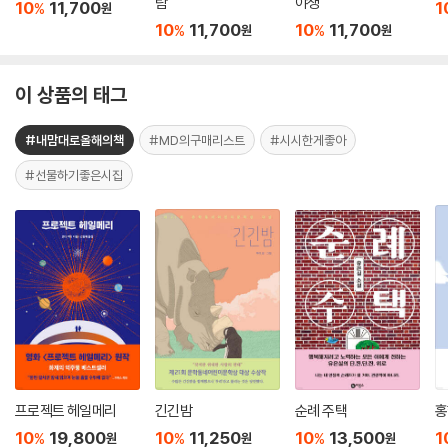
람
야생
10
11,700
1
%
원
10
11,700
10
11,700
%
%
원
원
이 상품의 태그
#내맘대로올해의책
#MD의구매리스트
#시시한게좋아
#선물하기좋은시집
프로젝트 헤일메리
긴긴밤
순례 주택
홍
10
19,800
10
11,250
10
13,500
1
%
%
%
원
원
원