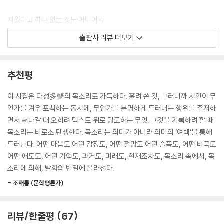
지웠다고 하나 없는 것도 아니어서
미웠다고 하나 사랑하지 않는 것도 아니어서
출판사 리뷰 더보기
이제 나는 깊은 밤 혼자 무연히 울 수 있게 되었는데
나를 울게 하는 것은 누구의 얼굴도 아니다.
추천평
오로지 달빛
이 시집은 다성多聲의 목소리로 가득하다. 흘려 쓴 것, 그러니까 시인이 무
다시 태어나는 빛
언가를 겨우 포착하는 동시에, 무언가를 분명하게 드러내는 행위를 주저하
면서 써나갈 때 오히려 텍스트 위로 당도하는 무엇. 그것을 기록하려 할 때
그것이 오래오래 거기 있었다.
목소리는 비로소 탄생한다. 목소리는 의미가 아니라 의미의 ‘여백’을 통해
드러난다. 어떤 마음도 어떤 감정도, 어떤 절망도 어떤 슬픔도, 어떤 비극도
발견해주기만을 기다리면서
어떤 애도도, 어떤 기억도, 과거도, 미래도, 현재조차도, 목소리 속에서, 목
홀로 오래오래 거기 있었다.
소리에 의해, 발화의 반열에 올라선다.
- 조재룡 (문학평론가)
부서지며 사라지는 윤슬을 하염없이 바라볼 때처럼. 눈멀어가는 마음으로
무한의 한가운데 놓여 있음을 자각하게 될 때. 그렇게 순간의 빛으로 현현
하는 죽음의 한순간 속에서. 누군가의 울음인 듯 내 속에서 들려오는 어떤
리뷰/한줄평
67
목소리들이 있어. 무한의 표면을 만질 수 있다면 그 목소리와 목소리의 질