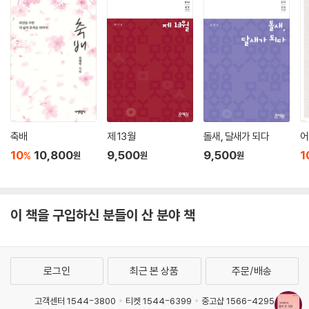
축배
제 13월
돌새, 달새가 되다
어
10
10,800
9,500
9,500
1
%
원
원
원
이 책을 구입하신 분들이 산 분야 책
로그인
최근 본 상품
주문/배송
고객센터 1544-3800
티켓 1544-6399
중고샵 1566-4295