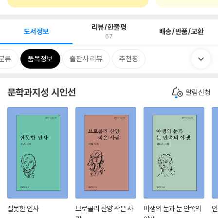
리뷰/한줄평
도서정보
배송/반품/교환
67
분류
품목정보
출판사 리뷰
추천평
문학과지성 시인선
알림신청
잘못한 인사
브로콜리 산양 작은 사
야생의 눈과 눈 안쪽의
인