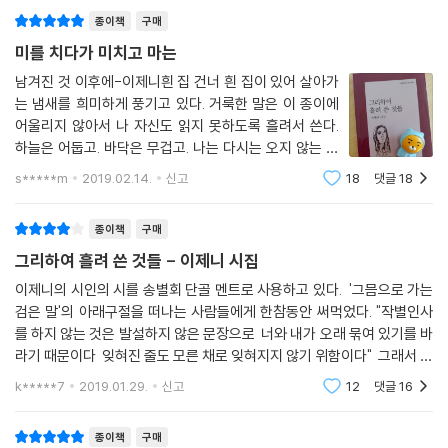
종이책
구매
미를 치다가 미치고 마는
남겨진 것 이후에-이제니흰 집 건너 흰 집이 있어 살아가
는 냄새를 희미하게 풍기고 있다. 거룩한 말은 이 종이에
어울리지 않아서 나 자신도 읽지 못하도록 흘려서 쓴다.
하늘은 어둡고. 바닥은 무겁고. 나는 다시는 오지 않는 사
람을 가지게 되었고. 너는 말 할 수 없는 말을 내뱉고 읽히
s*****m
2019.02.14.
신고
18
댓글
18
지 않는 문장이 되었다. 낮잠에서 깨어나 문득 울음을 터
뜨리는 얼굴로. 마음과 물질 사이에서 서
종이책
구매
그리하여 흘려 쓴 것들 - 이제니 시집
이제니의 시인의 시를 송별회 단골 멘트로 사용하고 있다. '그믐으로 가는
검은 말'의 아래구절을 떠나는 사람들에게 한참동안 써먹었다. "작별인사
를 하지 않는 것은 발설하지 않은 문장으로 너와 내가 오래 묶여 있기를 바
라기 때문이다 잊혀진 줄도 모른 채로 잊혀지지 않기 위함이다" 그래서 그
녀의 새로운 시집이 나왔다길래 궁금했다. 오늘의 책에도 선정되었다. 서
k*****7
2019.01.29.
신고
12
댓글
16
평단 신청
종이책
구매