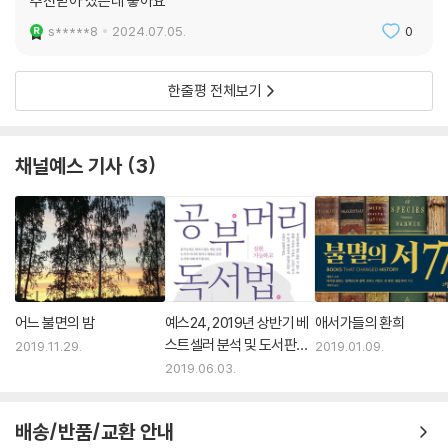
추천받아 샀는데 좋아요
s*****8
2024.07.05.
0
한줄평 전체보기
채널예스 기사
3
어느 불면의 밤
예스24, 2019년 상반기 베
애서가들의 환희
스트셀러 분석 및 도서판매
2019.11.29.
2019.01.09.
동향 발표
2019.06.03.
배송/반품/교환 안내