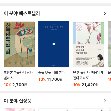
이 분야 베스트셀러
초판본 하늘과 바람과
꽃을 보듯 너를 본다
단 한 줄만 내 마음에 새
물
별과 시
긴다고 해도
10
11,700
1
%
원
10
2,700
10
21,420
%
%
원
원
이 분야 신상품