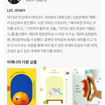
관심작가 알림신청
떨어진 열매는 죽어 다시 새로운 열매로 열리고
안개 속을 걸어가면 밤이 우리를 이끌었고
LEE JENNY
나뭇가지처럼 나아가는 물결로
1972년 부산에서 태어났다. 2008년 [경향신문] 신춘문예에 「페루」
멀어지지 않으려고 고개를 들어
가 당선되어 등단했다. 시집『아마도 아프리카』 『왜냐하면 우리는 우
꿈과 현실의 경계로부터 물러났고
리를 모르고』 『그리하여 흘려 쓴 것들』 『있지도 않은 문장은 아름답
조그만 미소와 함께 우리는 모두 죽을 것이다
고』를 출간했다. 제21회 편운문학상 시 부문 우수상, 제2회 김현문학
거울을 통해 어렴풋이
패, 현대문학상을 수상했다. 표면의 언어로써 세계의 세부를 쓰고 지
노래하는 양으로
우고 다시 쓰는 작업을 통해 이미 알고 있던 세계와 조금은 다른 세계,
밤에 의한 불
조금은 넓고 깊은 세계에 가닿기를 바란다.
너의 꿈속에서 내가 꾸었던 꿈을 오늘 내가 다시 꾸었다
한 자락
이제니
의 다른 상품
고양이의 길
나무장이의 나무
모자와 구두
언젠가 가게 될 해변
풀을 떠나며
나무 공에 의지하여
작고 없는 것