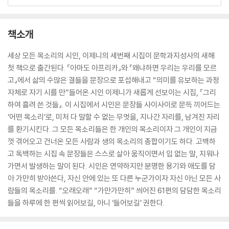
책소개
세상 모든 목소리의 시인, 이제니의 세번째 시집이 문학과지성사의 새해
첫 책으로 출간된다. 『아마도 아프리카』와 『왜냐하면 우리는 우리를 모르
고』에서 삶의 수많은 결들을 문장으로 포섭해내고 “의미를 유보하는 과정
자체로 자기 시를 만”들어온 시인 이제니가 새롭게 선보이는 시집, 『그리
하여 흘려 쓴 것들』. 이 시집에서 시인은 문장들 사이사이로 문득 끼어드는
‘어떤 목소리’로, 미처 다 말할 수 없는 무엇을, 지나간 자리를, 남겨진 자리
를 환기시킨다. 그 모든 목소리들은 한 개인의 목소리이자 그 개인이 지금
껏 겪어오고 건너온 모든 사람과 생의 목소리의 총합이기도 하다. 고백하
고 독백하는 시집 속 문장들은 스스로 살아 움직이면서 입 없는 말, 지워나
가면서 발생하는 말이 된다. 시인은 연약하지만 분명한 용기와 애도를 담
아 가만히 받아쓴다, 자신 안에 있는 또 다른 누군가이자 자신 아닌 모든 사
람들의 목소리를. “오래오래” “가만가만히” 씌어진 61편의 담담한 목소리
들을 하루에 한 편씩 읽어보길, 아니 ‘들어보길’ 권한다.