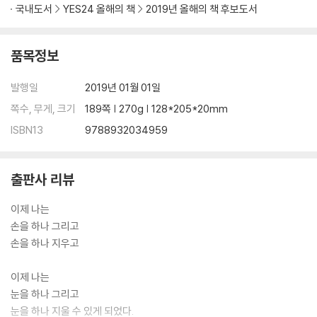
발화 연습 문장 - 외톨이 숲을 걸어가는 이웃 새
국내도서
YES24 올해의 책
2019년 올해의 책 후보도서
발화 연습 문장 - 이미 찢겼지만 다시 찢겨야만 한다
발화 연습 문장 - 떠나온 장소에서
품목정보
발화 연습 문장 - 석양이 지는 쪽으로
발화 연습 문장 - 몰의 말
발행일
2019년 01월 01일
발화 연습 문장 - 황금빛 머리로 숨어 다녔다
발화 연습 문장 - 우리 안에서 우리 없이
쪽수, 무게, 크기
189쪽 | 270g | 128*205*20mm
발화 연습 문장 - 두번째 밤이 닫히기 전에
ISBN13
9788932034959
해설 목소리의 탄생·조재룡
출판사 리뷰
이제 나는
손을 하나 그리고
손을 하나 지우고
이제 나는
눈을 하나 그리고
눈을 하나 지울 수 있게 되었다.