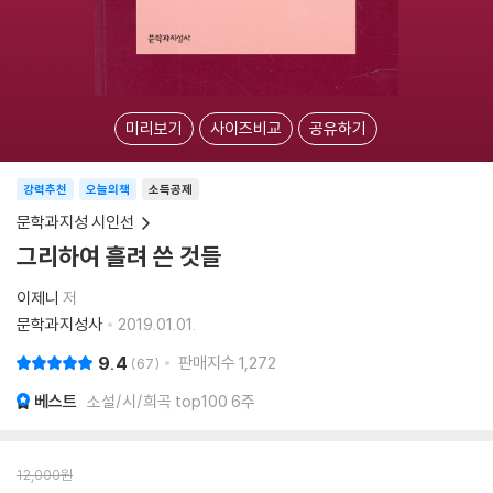
미리보기
사이즈비교
공유하기
강력추천
오늘의책
소득공제
문학과지성 시인선
그리하여 흘려 쓴 것들
이제니
저
문학과지성사
2019.01.01.
9.4
판매지수
1,272
67
베스트
소설/시/희곡 top100 6주
12,000
원