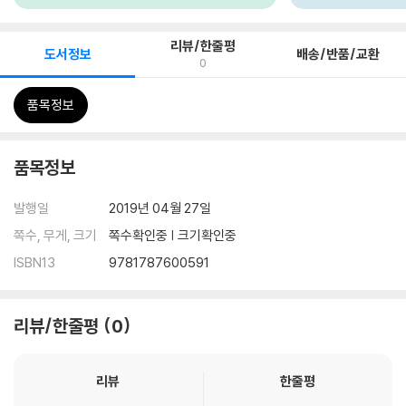
리뷰/한줄평
도서정보
배송/반품/교환
0
품목정보
품목정보
발행일
2019년 04월 27일
쪽수, 무게, 크기
쪽수확인중 | 크기확인중
ISBN13
9781787600591
리뷰/한줄평
0
리뷰
한줄평