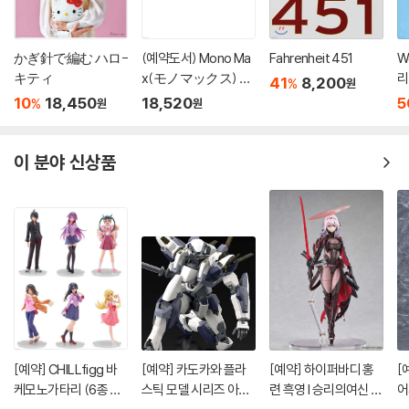
かぎ針で編む ハロ-
(예약도서) Mono Ma
Fahrenheit 451
W
キティ
x(モノマックス) 20
리
41
8,200
%
원
26年10月號
'
10
18,450
18,520
5
%
원
원
이 분야 신상품
[예약] CHILLfigg 바
[예약] 카도카와 플라
[예약] 하이퍼바디 홍
[
케모노가타리 (6종 세
스틱 모델 시리즈 아바
련 흑영 l 승리의여신 니
어