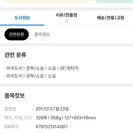
리뷰/한줄평
도서정보
배송/반품/교환
0
관련분류
품목정보
관련 분류
외국도서
문학/소설
소설
SF/판타지
외국도서
문학/소설
소설
품목정보
발행일
2017년 07월 23일
쪽수, 무게, 크기
328쪽 | 358g | 127*203*19mm
ISBN13
9781521914687