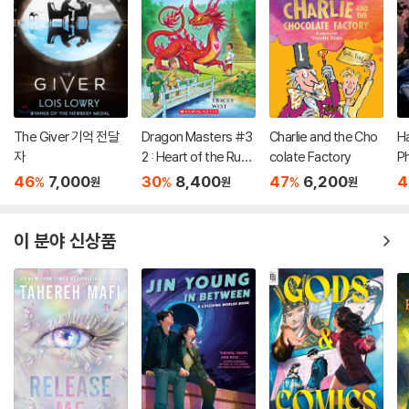
The Giver 기억 전달
Dragon Masters #3
Charlie and the Cho
Ha
자
2 : Heart of the Ruby
colate Factory
P
Dragon (A Branches
(
46
7,000
30
8,400
47
6,200
4
%
%
%
원
원
원
Book)
이 분야 신상품