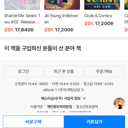
Shatter Me: Series T
Jin Young, In Betwe
Gods & Comics
C
wo #02 : Release M
en
01
20
17,200
%
원
e
20
17,840
20
17,200
3
%
%
원
원
이 책을 구입하신 분들이 산 분야 책
로그인
최근 본 상품
주문/배송
고객센터 1544-3800
티켓 1544-6399
중고샵 1566-4295
eBook 1:1문의/채팅상담
예스이십사(주) 사업자 정보
이용약관
개인정보처리방침
청소년보호정책
PC버전
회사소개
거래처관계자께
도서홍보
광고
바로구매
카트담기
Copyright © YES24 Corp. All Rights Reserved.