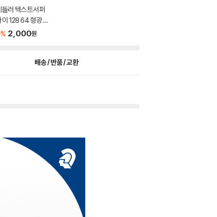
테들러 텍스트서퍼
이 128 64 형광색
필
0
2,000
%
원
배송/반품/교환