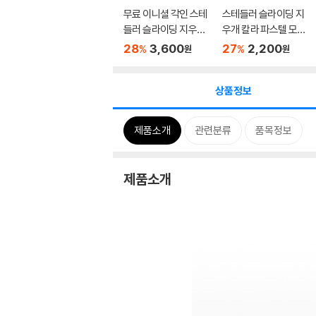
무료 이니셜 각인 스테
스테들러 슬라이딩 지
들러 슬라이딩 지우개
우개 칼라 파스텔 모든
일...
색상...
28
3,600
27
2,200
%
%
원
원
상품정보
제품소개
관련분류
품목정보
제품소개