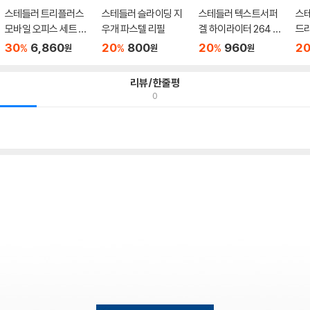
스테들러 트리플러스
스테들러 슬라이딩 지
스테들러 텍스트서퍼
스
모바일 오피스 세트 34
우개 파스텔 리필
겔 하이라이터 264 고
드라
SB4
체형...
연
30
6,860
20
800
20
960
2
%
%
%
원
원
원
리뷰/한줄평
0